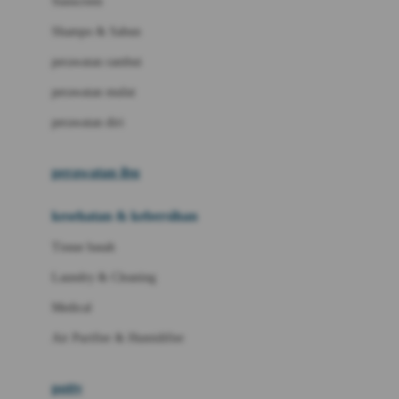
Sunscreen
London Taxi
Shampo & Sabun
Love To Dream
perawatan rambut
perawatan mulut
M
perawatan diri
Magformers
Mama's Choice
perawatan ibu
Mamas&Papas
kesehatan & kebersihan
Mamaway
Tissue basah
Maxi Cosi
Laundry & Cleaning
Megabloks
Medical
Micro
Air Purifier & Humidifier
MiDeer
Mimi & Lula
potty