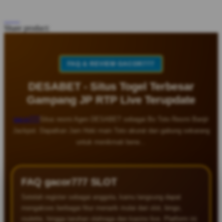
Share product:
FAQ & REVIEW GACOR777
DESABET - Situs Togel Terbesar
Gampang JP RTP Live Terupdate
gacor777
Situs resmi Agen DESABET sebagai Bo Toto Resmi Banjir
Jackpot. Dapatkan Jam Hoki main Toto akurat dan gabung sekarang
untuk menikmati bene...
FAQ gacor777 SLOT
Setelah register sebagai anggota, kamu langsung dapat
mengakses berbagai fitur menarik mulai dari slot, bingo,
roulette, hingga taruhan olahraga dan kasino live. Platform ini