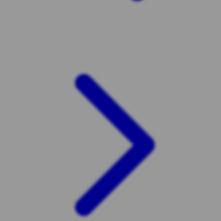
Twistshake
TY Toys
U
V
Veja
Vitaflow
Vtech
W
Waterland
Wellness