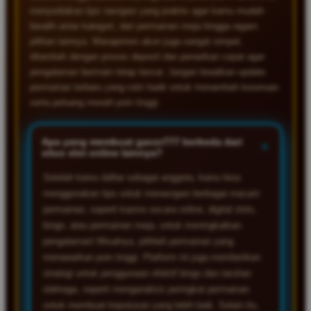
menyediakan tips navigasi yang praktis agar kamu mudah
beralih antar kategori, dari permainan meja hingga ragam
pilihan lainnya. Manajemen akun juga sangat simpel,
ditambah dengan proses deposit dan penarikan cepat agar
pengalaman bermain tetap lancar. Jangan lewatkan update
permainan terbaru yang rutin hadir untuk menambah keseruan
serta peluang meraih poin tinggi.
Apa yang membuat gacor777 berbeda dari
+
situs slot online lainnya?
Setelah kamu daftar sebagai anggota, kamu bisa
menggunakan tips untuk menavigasi berbagai macam
permainan, seperti kasino secara online, digital slots,
bingo, atau permainan meja, untuk meningkatkan
pengalaman! Misalnya, pilihlah permainan yang
menawarkan poin tinggi. Platform ini juga memberikan
strategi untuk penggunaan efektif bingo dan taruhan
olahraga, seperti menganalisis peringkat permainan
untuk membuat keputusan yang lebih baik. Selain itu,