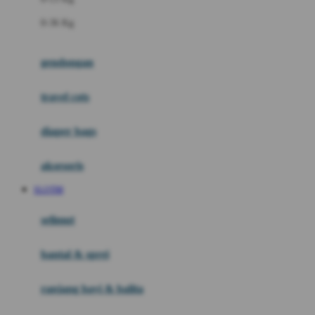
Felt So Sweet
0-36 Kg
Fisher Price
Flipper
gendongan
Friends Of Sally
travel cots
G
diaper bags
Gb
Geko
aksesoris
Graco
SLOT88
Gund
selimut
H
bantal & sprei
Habbie
Haenim
ranjang bayi & balita
Happy Horse