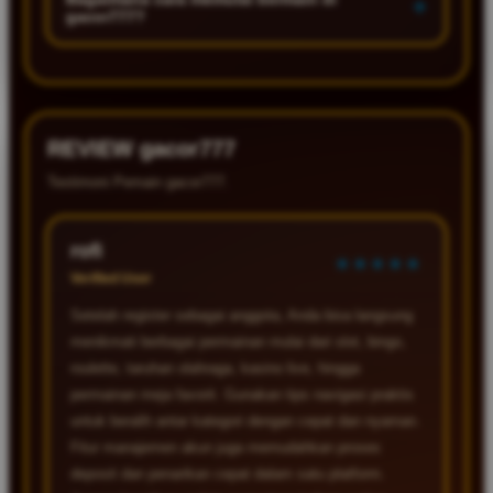
strateginya. Platform ini juga menyediakan strategi
+
penggunaan platform, misalnya dengan cara cepat
gacor777?
pengalaman Anda dengan platform. Misalnya, pelajari
khusus untuk penggunaan bingo dan taruhan olahraga,
beralih antar kategori permainan sesuai minatmu.
cara menavigasi beragam pilihan game seperti slot dan
misalnya dengan menganalisis peringkat permainan
Setelah pendaftaran selesai, anggota baru dapat
Selain itu, kamu bisa memanfaatkan fitur-fitur online
permainan meja untuk menemukan yang sesuai dengan
untuk membuat keputusan yang lebih tepat. Selain itu,
memanfaatkan tips agar pengalaman platform semakin
yang tersedia seperti cek update terbaru dan tips untuk
preferensi Anda. Selain itu, platforms ini menyediakan
kamu bisa mempelajari sepuluh tips untuk mengelola
optimal. Misalnya, selain memilih permainan yang
deposit dan penarikan yang lebih cepat dan aman.
strategi untuk pengelolaan akun berupa tips seperti
akun secara efektif, seperti beralih cepat antar kategori
sesuai dengan tingkat keahlian, juga tersedia strategi
cepat beralih antar kategori permainan, baik kasino atau
REVIEW gacor777
permainan kasino dan aktivitas olahraga, serta
untuk pengelolaan poin yang efektif dalam berbagai
olahraga, dengan sistem keamanan terjamin. Dalam
memastikan keamanan dalam proses deposit dan
Testimoni Pemain gacor777.
kategori seperti slot, bingo dan permainan meja. Untuk
navigasi platform, Anda bisa mengikuti sepuluh cara
penarikan. Dengan menggunakan platform ini, kamu
memaksimalkan aktivitas olahraga, pengguna bisa
praktis untuk meningkatkan pengalaman bermain,
dapat mendapatkan pengalaman bermain yang lebih
mempelajari tips analisis peringkat tim atau memeriksa
seperti mempelajari cara memeriksa pembaruan
penuh tantangan dan menyenangkan.
dina
pembaruan berita terbaru dalam dunia olahraga. Jangan
permainan terbaru atau tips untuk deposit dan
lupa, platform ini menyediakan tips untuk mengelola
Verified User
penarikan yang lebih cepat. Ingat, dengan memahami
akun dengan aman, seperti cara cepat beralih antara
platform ini—dari fitur manajemen akun hingga strategi
game casino, tarutan sports, dan aktivitas lain.
dalam pemilihan game—Anda dapat menjadikan setiap
sesi bermain lebih menyenangkan dan bermanfaat.