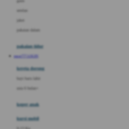
gaun
Dae Organics
setelan
Docare
jaket
Doona
pakaian dalam
Down To Earth
Drew
pakaian tidur
Dr. Brown's
gacor777 LOGIN
E
kereta dorong
ELC
bayi baru lahir
Ergobaby
usia 6 bulan+
Expert Care
koper anak
Ezyroller
kursi mobil
F
0-13 Kg