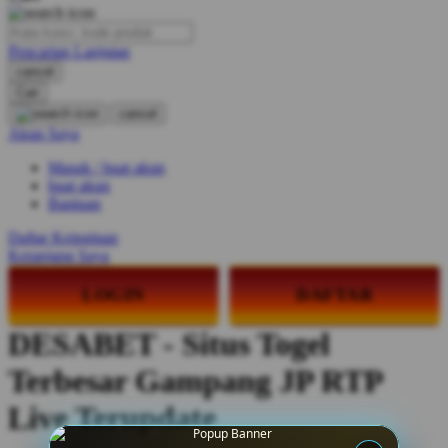
O
Pencarian Lanjutan
Oh Ma Grain
cancel
Okiedog
Cari
cancel
P
Akun Saya
Masuk / buat akun
Peachy
buat akun
Phil & Ted's
Bantuan
Philips Avent
Daftar Keinginan
Keranjang Saya
Pigeon
LOGIN
DAFTAR
Playgro
DESABET - Situs Togel
Poled Global
Terbesar Gampang JP RTP
Ponycycle
Puma
Live Terupdate
Pureats