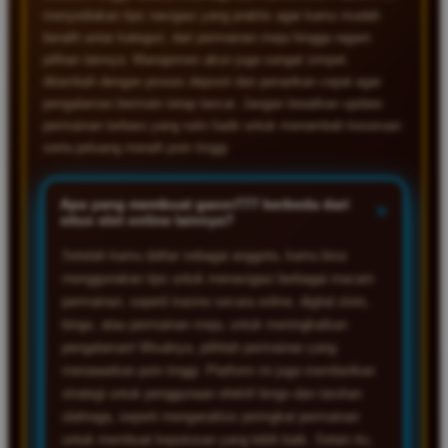
menyediakan tips navigasi yang praktis agar kamu mudah
beralih antar kategori, dari permainan meja hingga ragam
pilihan lainnya. Manajemen akun juga sangat simpel,
ditambah dengan proses deposit dan penarikan cepat agar
pengalaman bermain tetap lancar. Jangan lewatkan update
permainan terbaru yang rutin hadir untuk menambah keseruan
serta peluang meraih poin tinggi.
Apa yang membuat gacor777 berbeda dari
+
situs slot online lainnya?
Setelah kamu daftar sebagai anggota, kamu bisa
menggunakan tips untuk menavigasi berbagai macam
permainan, seperti kasino secara online, digital slots,
bingo, atau permainan meja, untuk meningkatkan
pengalaman! Misalnya, pilihlah permainan yang
menawarkan poin tinggi. Platform ini juga memberikan
strategi untuk penggunaan efektif bingo dan taruhan
olahraga, seperti menganalisis peringkat permainan
untuk membuat keputusan yang lebih baik. Selain itu,