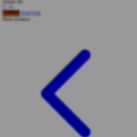
choose qty
Squishmallows
DAFTAR
LOGIN
Starbooks
Share product:
Stick-O
Stokke
Sudocrem
Sumimo
Sunnylife
Sun-Staches
Swimava
T
Tommee Tippee
Trunki
Tutti Bambini