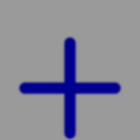
X
Xootz
Y
Yamatoya
Z
Zaxy
Zoggs
0-9
4Moms
59S