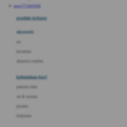
Awan
gacor777 DAFTAR
Azetabio
produk terbaru
B
aksesoris
Baabaasheepz
tas
Babiators
kacamata
Baby Dove
aksesoris rambut
Baby Jogger
Baby Rovega
kebutuhan bayi
Babybee
pakaian tidur
Banana Boat
set & terusan
Banz
piyama
Barbie
bodysuits
Beaba