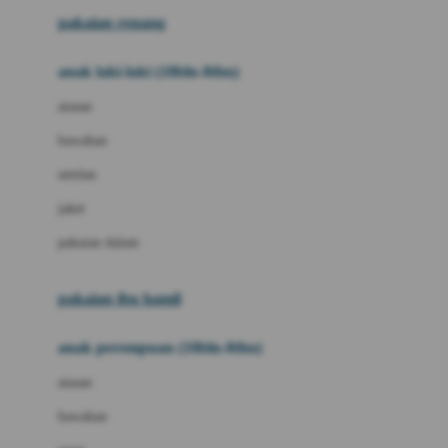
Buggygear
pakaian renang
Bumkins
anak laki-laki (18bln-8thn)
C
atasan
Cetaphil
bawahan
Chicco
setelan
Childlife
jaket
Clevamama
pakaian dalam
Cocolatte
Cottonseeds
pakaian ibu hamil
Cozy N Safe
anak perempuan (18bln-8thn)
Crane
atasan
Cybex
bawahan
D