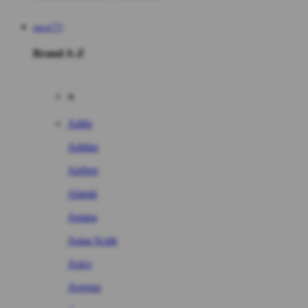
gacor777
Brand A-Z
A
Addo
Adidas
Airfree
Alamii
Amara
Aqua Scale
Asics
Aveeno