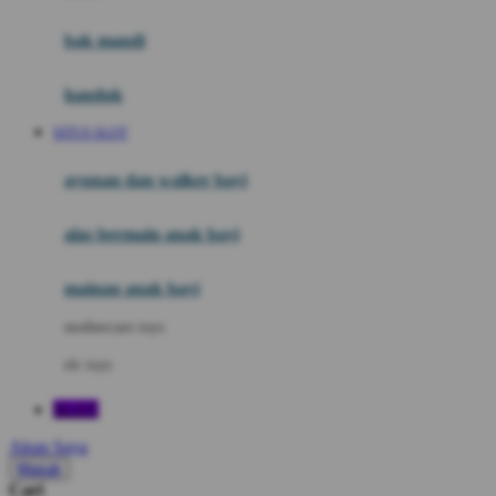
Mini Monkey
Moby
bak mandi
Momami
handuk
Mothercare
SITUS SLOT
Mustela
ayunan dan walker bayi
My Buddy Tag
My K
alas bermain anak bayi
N
mainan anak bayi
Naif
mothercare toys
Nike
elc toys
Nordic Natural
SLOT
Nuby
Akun Saya
Nuna
Masuk
Cari