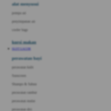
alat menyusui
pompa asi
penyimpanan asi
cooler bags
kursi makan
SLOT GACOR
perawatan bayi
perawatan kulit
Sunscreen
Shampo & Sabun
perawatan rambut
perawatan mulut
perawatan diri