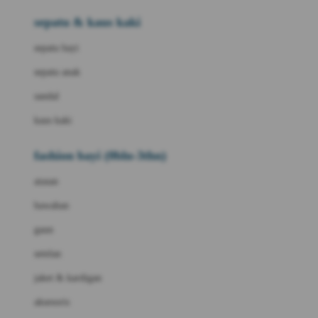
sepatu & kaus kaki
sepatu bayi
sepatu anak
sandal
kaus kaki
fashion bayi (0bln-3thn)
atasan
bawahan
gaun
setelan
jaket & kardigan
aksesoris