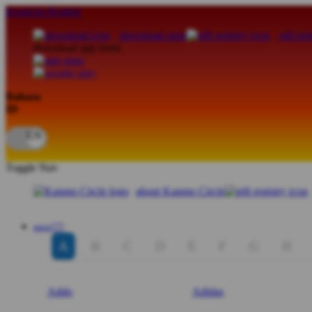
lewati ke Konten
download apps
gift reg
download app from:
Bahasa
ID
Toggle Nav
about Kanmo Circle
gacor777
A
B
C
D
E
F
G
H
Addo
Adidas