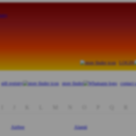
istry
LOGIN
gift registry
store finder
contact 
I
J
K
L
M
N
O
P
Q
R
Airfree
Alamii