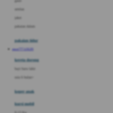
gaun
Dae Organics
setelan
Docare
jaket
Doona
pakaian dalam
Down To Earth
Drew
pakaian tidur
Dr. Brown's
gacor777 LOGIN
E
kereta dorong
ELC
bayi baru lahir
Ergobaby
usia 6 bulan+
Expert Care
koper anak
Ezyroller
kursi mobil
F
0-13 Kg