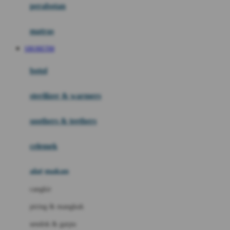
perabotan
Happy Tummy
Hauck
matras
Havaianas
SBOBET88
Hegen
botol
Hot Wheels
sterilizer & warmers
Hybrid
soothers & teethers
I
Inlacta DHA
celemek
Interlac
alat makan
Ivenet
cangkir
J
piring & mangkuk
Jack N Jill
sendok & garpu