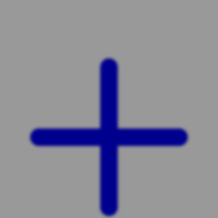
X
Xootz
Y
Yamatoya
Z
Zaxy
Zoggs
0-9
4Moms
59S