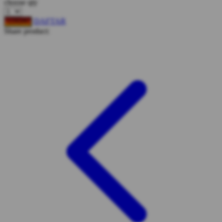
choose qty
Squishmallows
DAFTAR
LOGIN
Starbooks
Share product:
Stick-O
Stokke
Sudocrem
Sumimo
Sunnylife
Sun-Staches
Swimava
T
Tommee Tippee
Trunki
Tutti Bambini