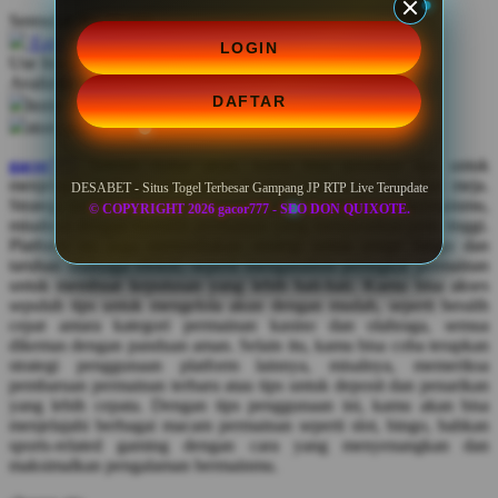
Serendah
Rp 10.000
Q
Earn
1.000.000
-
100.000.000
Bonus
LOGIN
Use Installment Options from
.
Laarn more
QV Baby
Available for :
DAFTAR
home delivery
store pickup
R
gacor777
Setelah daftar akun, kamu bisa gunakan tips untuk
Real Shades
menjelajah berbagai permainan kasino, contohnya slot dan meja.
DESABET - Situs Togel Terbesar Gampang JP RTP Live Terupdate
Strategi ini bisa membantu meningkatkan pengalaman bermainmu,
Red Castle
© COPYRIGHT 2026 gacor777 - SEO DON QUIXOTE.
misalnya dengan memilih permainan yang menawarkan poin tinggi.
Platform ini juga menyediakan strategi untuk usage bingo dan
Ribbon Madness
taruhan olahraga efektif, seperti menganalisis peringkat permainan
untuk membuat keputusan yang lebih hati-hati. Kamu bisa akses
S
sepuluh tips untuk mengelola akun dengan mudah, seperti beralih
cepat antara kategori permainan kasino dan olahraga, semua
Sebamed
dikemas dengan panduan aman. Selain itu, kamu bisa coba terapkan
strategi penggunaan platform lainnya, misalnya, memeriksa
Silver Cross
pembaruan permainan terbaru atau tips untuk deposit dan penarikan
yang lebih cepata. Dengan tips penggunaan ini, kamu akan bisa
Simply Idea
menjelajahi berbagai macam permainan seperti slot, bingo, bahkan
sports-related gaming dengan cara yang menyenangkan dan
Skip Hop
maksimalkan pengalaman bermainmu.
Spectra