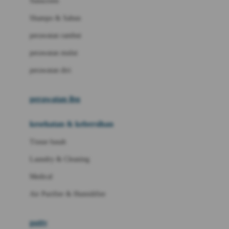
Sunscreen
London Taxi
Shampo & Sabun
Love To Dream
perawatan rambut
perawatan mulut
M
perawatan diri
Magformers
Mama's Choice
perawatan ibu
Mamas&Papas
kesehatan & kebersihan
Mamaway
Tissue basah
Maxi Cosi
Laundry & Cleaning
Megabloks
Medical
Micro
Air Purifier & Humidifier
MiDeer
Mimi & Lula
potty