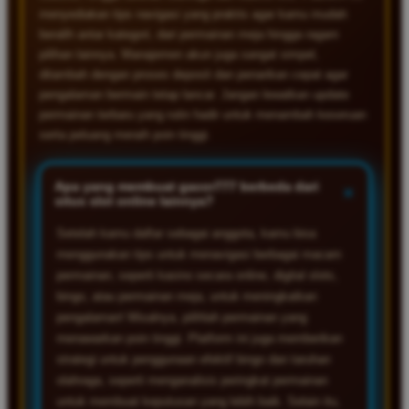
menyediakan tips navigasi yang praktis agar kamu mudah
beralih antar kategori, dari permainan meja hingga ragam
pilihan lainnya. Manajemen akun juga sangat simpel,
ditambah dengan proses deposit dan penarikan cepat agar
pengalaman bermain tetap lancar. Jangan lewatkan update
permainan terbaru yang rutin hadir untuk menambah keseruan
serta peluang meraih poin tinggi.
Apa yang membuat gacor777 berbeda dari
+
situs slot online lainnya?
Setelah kamu daftar sebagai anggota, kamu bisa
menggunakan tips untuk menavigasi berbagai macam
permainan, seperti kasino secara online, digital slots,
bingo, atau permainan meja, untuk meningkatkan
pengalaman! Misalnya, pilihlah permainan yang
menawarkan poin tinggi. Platform ini juga memberikan
strategi untuk penggunaan efektif bingo dan taruhan
olahraga, seperti menganalisis peringkat permainan
untuk membuat keputusan yang lebih baik. Selain itu,