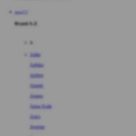
gacor777
Brand A-Z
A
Addo
Adidas
Airfree
Alamii
Amara
Aqua Scale
Asics
Aveeno