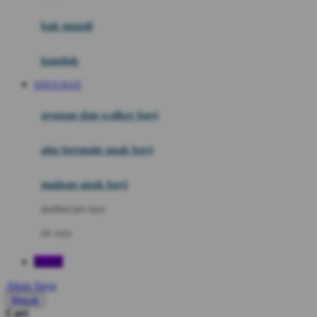
Mini Monkey
Moby
bak mandi
Momami
handuk
Mothercare
SITUS SLOT
Mustela
ayunan dan walker bayi
My Buddy Tag
My K
alas bermain anak bayi
N
mainan anak bayi
Naif
mothercare toys
Nike
elc toys
Nordic Natural
SLOT
Nuby
Akun Saya
Nuna
Masuk
Cari