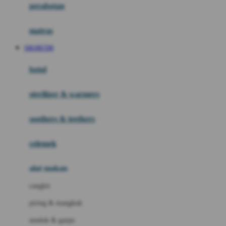
perabotan
Happy Tummy
Hauck
matras
Havaianas
SBOBET88
Hegen
botol
Hot Wheels
sterilizer & warmers
Hybrid
soothers & teethers
I
Inlacta DHA
celemek
Interlac
alat makan
Ivenet
cangkir
J
piring & mangkuk
Jack N Jill
sendok & garpu