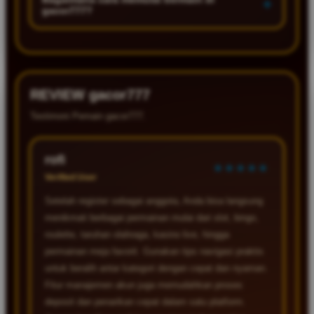
strateginya. Platform ini juga menyediakan strategi
+
penggunaan platform, misalnya dengan cara cepat
gacor777?
pengalaman Anda dengan platform. Misalnya, pelajari
khusus untuk penggunaan bingo dan taruhan olahraga,
beralih antar kategori permainan sesuai minatmu.
cara menavigasi beragam pilihan game seperti slot dan
misalnya dengan menganalisis peringkat permainan
Setelah pendaftaran selesai, anggota baru dapat
Selain itu, kamu bisa memanfaatkan fitur-fitur online
permainan meja untuk menemukan yang sesuai dengan
untuk membuat keputusan yang lebih tepat. Selain itu,
memanfaatkan tips agar pengalaman platform semakin
yang tersedia seperti cek update terbaru dan tips untuk
preferensi Anda. Selain itu, platforms ini menyediakan
kamu bisa mempelajari sepuluh tips untuk mengelola
optimal. Misalnya, selain memilih permainan yang
deposit dan penarikan yang lebih cepat dan aman.
strategi untuk pengelolaan akun berupa tips seperti
akun secara efektif, seperti beralih cepat antar kategori
sesuai dengan tingkat keahlian, juga tersedia strategi
cepat beralih antar kategori permainan, baik kasino atau
REVIEW gacor777
permainan kasino dan aktivitas olahraga, serta
untuk pengelolaan poin yang efektif dalam berbagai
olahraga, dengan sistem keamanan terjamin. Dalam
memastikan keamanan dalam proses deposit dan
Testimoni Pemain gacor777.
kategori seperti slot, bingo dan permainan meja. Untuk
navigasi platform, Anda bisa mengikuti sepuluh cara
penarikan. Dengan menggunakan platform ini, kamu
memaksimalkan aktivitas olahraga, pengguna bisa
praktis untuk meningkatkan pengalaman bermain,
dapat mendapatkan pengalaman bermain yang lebih
mempelajari tips analisis peringkat tim atau memeriksa
seperti mempelajari cara memeriksa pembaruan
penuh tantangan dan menyenangkan.
dina
pembaruan berita terbaru dalam dunia olahraga. Jangan
permainan terbaru atau tips untuk deposit dan
lupa, platform ini menyediakan tips untuk mengelola
Verified User
penarikan yang lebih cepat. Ingat, dengan memahami
akun dengan aman, seperti cara cepat beralih antara
platform ini—dari fitur manajemen akun hingga strategi
game casino, tarutan sports, dan aktivitas lain.
dalam pemilihan game—Anda dapat menjadikan setiap
sesi bermain lebih menyenangkan dan bermanfaat.