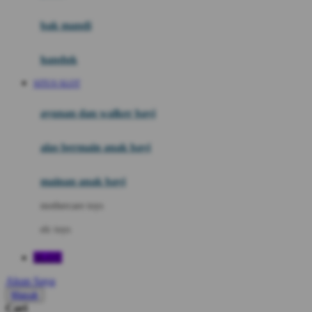
Mini Monkey
Moby
bak mandi
Momami
handuk
Mothercare
SITUS SLOT
Mustela
ayunan dan walker bayi
My Buddy Tag
My K
alas bermain anak bayi
N
mainan anak bayi
Naif
mothercare toys
Nike
elc toys
Nordic Natural
SLOT
Nuby
Akun Saya
Nuna
Masuk
Cari