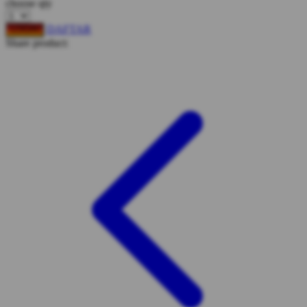
choose qty
Squishmallows
DAFTAR
LOGIN
Starbooks
Share product:
Stick-O
Stokke
Sudocrem
Sumimo
Sunnylife
Sun-Staches
Swimava
T
Tommee Tippee
Trunki
Tutti Bambini