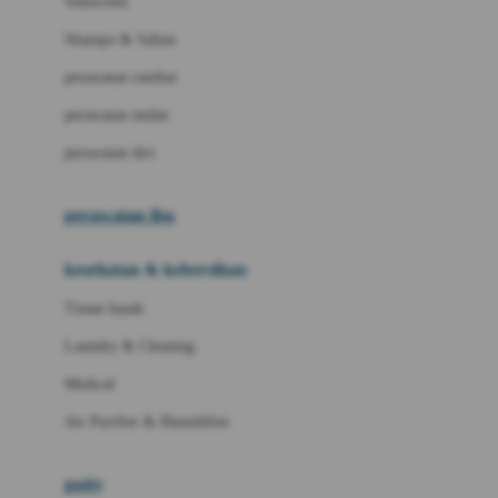
Sunscreen
London Taxi
Shampo & Sabun
Love To Dream
perawatan rambut
perawatan mulut
M
perawatan diri
Magformers
Mama's Choice
perawatan ibu
Mamas&Papas
kesehatan & kebersihan
Mamaway
Tissue basah
Maxi Cosi
Laundry & Cleaning
Megabloks
Medical
Micro
Air Purifier & Humidifier
MiDeer
Mimi & Lula
potty