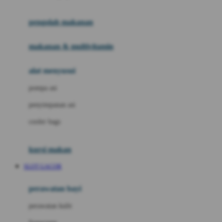
Joie
pengolah makanan
Joolz
Jujube
makanan & multivitamin
K
alat menyusui
Kiddycuts
pompa asi
Kumon
penyimpanan asi
L
cooler bags
Leapfrog
kursi makan
Leclerc
SLOT GACOR
Lee Vierra
Lillebaby
perawatan bayi
Little Bird Told Me
perawatan kulit
Little Miss Janis