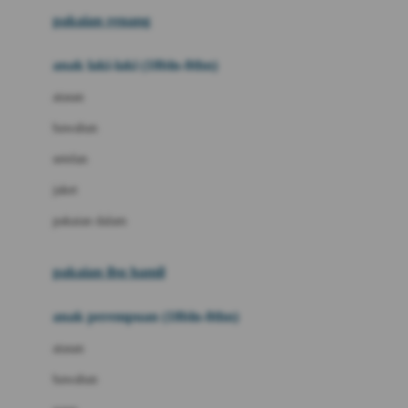
Buggygear
pakaian renang
Bumkins
anak laki-laki (18bln-8thn)
C
atasan
Cetaphil
bawahan
Chicco
setelan
Childlife
jaket
Clevamama
pakaian dalam
Cocolatte
Cottonseeds
pakaian ibu hamil
Cozy N Safe
anak perempuan (18bln-8thn)
Crane
atasan
Cybex
bawahan
D