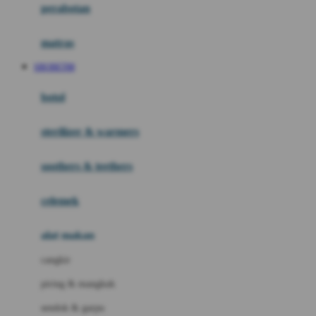
perabotan
Happy Tummy
Hauck
matras
Havaianas
SBOBET88
Hegen
botol
Hot Wheels
sterilizer & warmers
Hybrid
soothers & teethers
I
Inlacta DHA
celemek
Interlac
alat makan
Ivenet
cangkir
J
piring & mangkuk
Jack N Jill
sendok & garpu