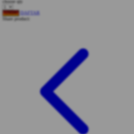
choose qty
Squishmallows
DAFTAR
LOGIN
Starbooks
Share product:
Stick-O
Stokke
Sudocrem
Sumimo
Sunnylife
Sun-Staches
Swimava
T
Tommee Tippee
Trunki
Tutti Bambini