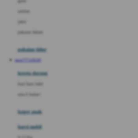
gaun
Dae Organics
setelan
Docare
jaket
Doona
pakaian dalam
Down To Earth
Drew
pakaian tidur
Dr. Brown's
gacor777 LOGIN
E
kereta dorong
ELC
bayi baru lahir
Ergobaby
usia 6 bulan+
Expert Care
koper anak
Ezyroller
kursi mobil
F
0-13 Kg