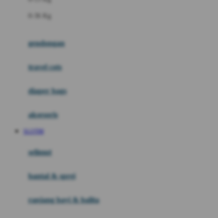
Felt So Sweet
0-36 Kg
Fisher Price
Flipper
gendongan
Friends Of Sally
travel cots
G
diaper bags
Gb
Geko
aksesoris
Graco
SLOT88
Gund
selimut
H
bantal & sprei
Habbie
Haenim
ranjang bayi & balita
Happy Horse