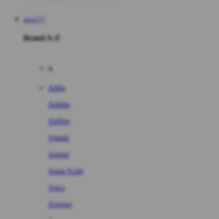
gacor777
Brand A-Z
A
Addo
Adidas
Airfree
Alamii
Amara
Aqua Scale
Asics
Aveeno