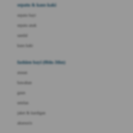
Beauty Barn
sepatu & kaus kaki
Bio Oil
sepatu bayi
Biolane
sepatu anak
Bite Fighters
sandal
Bizzi Growin
kaus kaki
Blackmores
fashion bayi (0bln-3thn)
Blooming Marvellous
atasan
Bonnels
bawahan
Bravado
gaun
Bruder
setelan
Brush Baby
jaket & kardigan
Buds Organics
aksesoris
Bugaboo