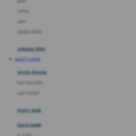
gaun
Dae Organics
setelan
Docare
jaket
Doona
pakaian dalam
Down To Earth
Drew
pakaian tidur
Dr. Brown's
gacor777 LOGIN
E
kereta dorong
ELC
bayi baru lahir
Ergobaby
usia 6 bulan+
Expert Care
koper anak
Ezyroller
kursi mobil
F
0-13 Kg