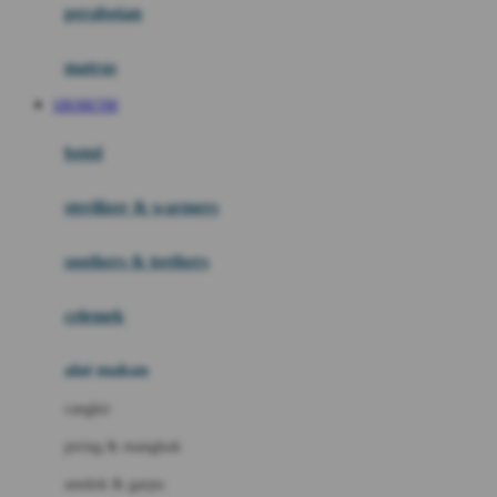
perabotan
Happy Tummy
Hauck
matras
Havaianas
SBOBET88
Hegen
botol
Hot Wheels
sterilizer & warmers
Hybrid
soothers & teethers
I
Inlacta DHA
celemek
Interlac
alat makan
Ivenet
cangkir
J
piring & mangkuk
Jack N Jill
sendok & garpu