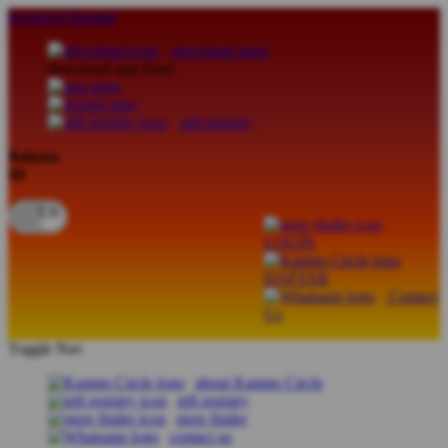
lewati ke Konten
download apps
download app from:
gift registry
Bahasa
ID
LOGIN
DAFTAR
Contact
Us
Toggle Nav
about Kanmo Circle
gift registry
store finder
contact us