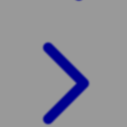
Twistshake
TY Toys
U
V
Veja
Vitaflow
Vtech
W
Waterland
Wellness