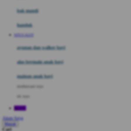
Mini Monkey
Moby
bak mandi
Momami
handuk
Mothercare
SITUS SLOT
Mustela
ayunan dan walker bayi
My Buddy Tag
My K
alas bermain anak bayi
N
mainan anak bayi
Naif
mothercare toys
Nike
elc toys
Nordic Natural
SLOT
Nuby
Akun Saya
Nuna
Masuk
Cari