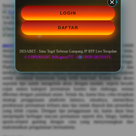
Serendah
Rp 10.000
Q
Earn
1.000.000
-
100.000.000
Bonus
LOGIN
Use Installment Options from
.
Laarn more
QV Baby
Available for :
DAFTAR
home delivery
store pickup
R
gacor777
Setelah daftar akun, kamu bisa gunakan tips untuk
Real Shades
menjelajah berbagai permainan kasino, contohnya slot dan meja.
DESABET - Situs Togel Terbesar Gampang JP RTP Live Terupdate
Strategi ini bisa membantu meningkatkan pengalaman bermainmu,
Red Castle
© COPYRIGHT 2026 gacor777 - SEO DON QUIXOTE.
misalnya dengan memilih permainan yang menawarkan poin tinggi.
Platform ini juga menyediakan strategi untuk usage bingo dan
Ribbon Madness
taruhan olahraga efektif, seperti menganalisis peringkat permainan
untuk membuat keputusan yang lebih hati-hati. Kamu bisa akses
S
sepuluh tips untuk mengelola akun dengan mudah, seperti beralih
cepat antara kategori permainan kasino dan olahraga, semua
Sebamed
dikemas dengan panduan aman. Selain itu, kamu bisa coba terapkan
strategi penggunaan platform lainnya, misalnya, memeriksa
Silver Cross
pembaruan permainan terbaru atau tips untuk deposit dan penarikan
yang lebih cepata. Dengan tips penggunaan ini, kamu akan bisa
Simply Idea
menjelajahi berbagai macam permainan seperti slot, bingo, bahkan
sports-related gaming dengan cara yang menyenangkan dan
Skip Hop
maksimalkan pengalaman bermainmu.
Spectra