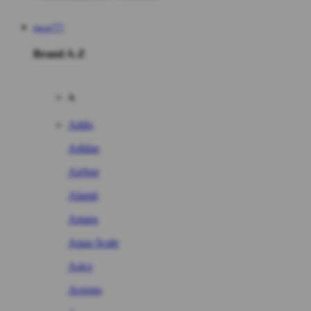
gacor777
Brand A-Z
A
Addo
Adidas
Airfree
Alamii
Amara
Aqua Scale
Asics
Aveeno