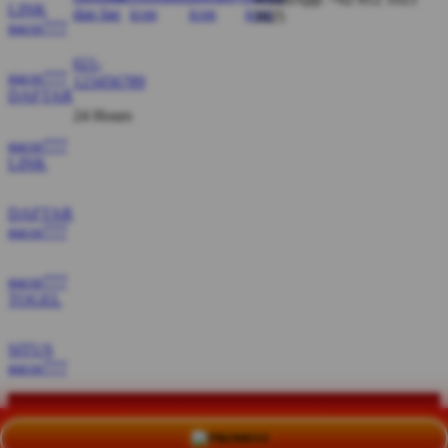
Back to top
gacor777
butuh
unduh aplikasi
we accept
bantuan?
gacor777
hubungi
kami
gacor777
SLOT
Direktorat Jenderal
hubungi
ikuti kami di
gacor777
Perlindungan Konsumen dan
kami
media sosial
LOGIN
Tertib Niaga
Kementerian Perdagangan RI
bantuan
WhatsApp: +62 812 1021
LINK
dan faq
3625
gacor777
021-
gacor777
123456789
DAFTAR
24 Hours
gacor777
LINK
PROMO