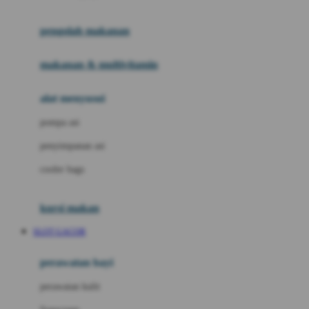
Joie
pengolah makanan
Joolz
Jujube
makanan & multivitamin
K
alat menyusui
Kiddycuts
pompa asi
Kumon
penyimpanan asi
L
cooler bags
Leapfrog
kursi makan
Leclerc
SLOT GACOR
Lee Vierra
Lillebaby
perawatan bayi
Little Bird Told Me
perawatan kulit
Little Miss Janis