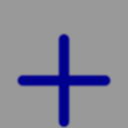
X
Xootz
Y
Yamatoya
Z
Zaxy
Zoggs
0-9
4Moms
59S