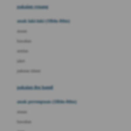
Buggygear
pakaian renang
Bumkins
anak laki-laki (18bln-8thn)
C
atasan
Cetaphil
bawahan
Chicco
setelan
Childlife
jaket
Clevamama
pakaian dalam
Cocolatte
Cottonseeds
pakaian ibu hamil
Cozy N Safe
anak perempuan (18bln-8thn)
Crane
atasan
Cybex
bawahan
D