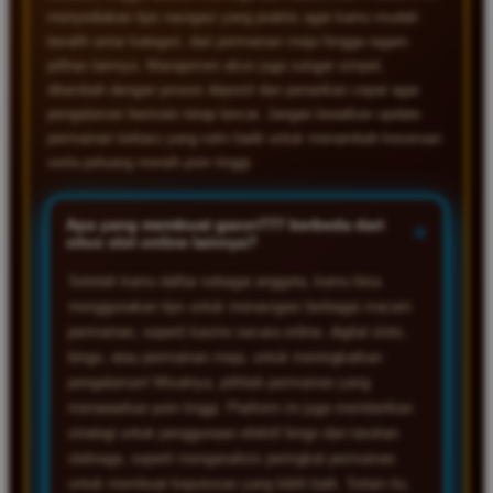
menyediakan tips navigasi yang praktis agar kamu mudah
beralih antar kategori, dari permainan meja hingga ragam
pilihan lainnya. Manajemen akun juga sangat simpel,
ditambah dengan proses deposit dan penarikan cepat agar
pengalaman bermain tetap lancar. Jangan lewatkan update
permainan terbaru yang rutin hadir untuk menambah keseruan
serta peluang meraih poin tinggi.
Apa yang membuat gacor777 berbeda dari
+
situs slot online lainnya?
Setelah kamu daftar sebagai anggota, kamu bisa
menggunakan tips untuk menavigasi berbagai macam
permainan, seperti kasino secara online, digital slots,
bingo, atau permainan meja, untuk meningkatkan
pengalaman! Misalnya, pilihlah permainan yang
menawarkan poin tinggi. Platform ini juga memberikan
strategi untuk penggunaan efektif bingo dan taruhan
olahraga, seperti menganalisis peringkat permainan
untuk membuat keputusan yang lebih baik. Selain itu,