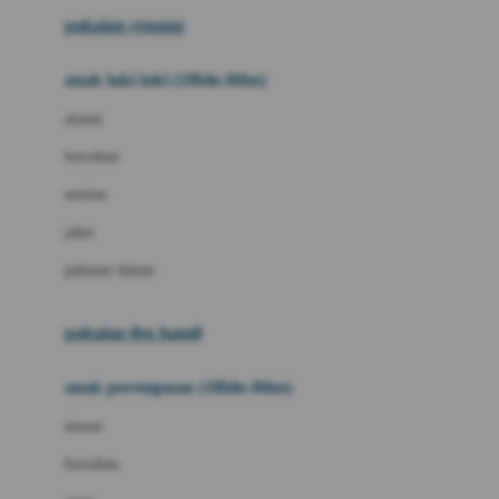
Buggygear
pakaian renang
Bumkins
anak laki-laki (18bln-8thn)
C
atasan
Cetaphil
bawahan
Chicco
setelan
Childlife
jaket
Clevamama
pakaian dalam
Cocolatte
Cottonseeds
pakaian ibu hamil
Cozy N Safe
anak perempuan (18bln-8thn)
Crane
atasan
Cybex
bawahan
D