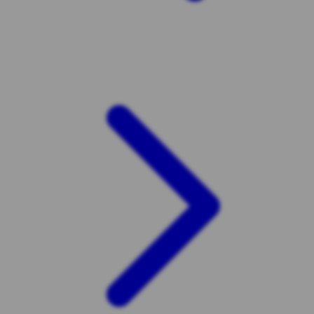
Twistshake
TY Toys
U
V
Veja
Vitaflow
Vtech
W
Waterland
Wellness