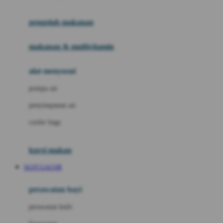
Joie
pengolah makanan
Joolz
Jujube
makanan & multivitamin
K
alat menyusui
Kiddycuts
pompa asi
Kumon
penyimpanan asi
L
cooler bags
Leapfrog
kursi makan
Leclerc
SLOT GACOR
Lee Vierra
Lillebaby
perawatan bayi
Little Bird Told Me
perawatan kulit
Little Miss Janis