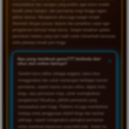
menyediakan tips navigasi yang praktis agar kamu mudah
beralih antar kategori, dari permainan meja hingga ragam
pilihan lainnya. Manajemen akun juga sangat simpel,
ditambah dengan proses deposit dan penarikan cepat agar
pengalaman bermain tetap lancar. Jangan lewatkan update
permainan terbaru yang rutin hadir untuk menambah keseruan
serta peluang meraih poin tinggi.
Apa yang membuat gacor777 berbeda dari
+
situs slot online lainnya?
Setelah kamu daftar sebagai anggota, kamu bisa
menggunakan tips untuk menavigasi berbagai macam
permainan, seperti kasino secara online, digital slots,
bingo, atau permainan meja, untuk meningkatkan
pengalaman! Misalnya, pilihlah permainan yang
menawarkan poin tinggi. Platform ini juga memberikan
strategi untuk penggunaan efektif bingo dan taruhan
olahraga, seperti menganalisis peringkat permainan
untuk membuat keputusan yang lebih baik. Selain itu,