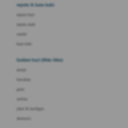
Beauty Barn
sepatu & kaus kaki
Bio Oil
sepatu bayi
Biolane
sepatu anak
Bite Fighters
sandal
Bizzi Growin
kaus kaki
Blackmores
fashion bayi (0bln-3thn)
Blooming Marvellous
atasan
Bonnels
bawahan
Bravado
gaun
Bruder
setelan
Brush Baby
jaket & kardigan
Buds Organics
aksesoris
Bugaboo