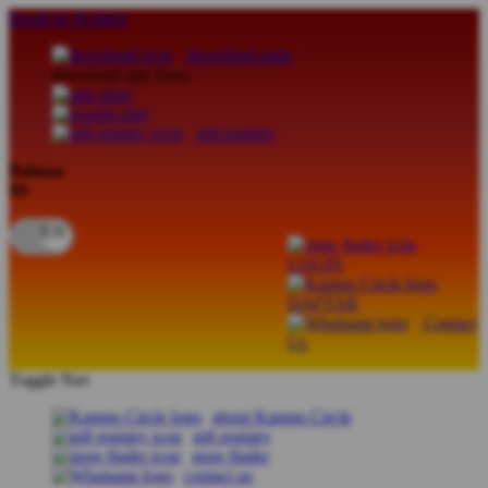
lewati ke Konten
download apps
download app from:
gift registry
Bahasa
ID
LOGIN
DAFTAR
Contact
Us
Toggle Nav
about Kanmo Circle
gift registry
store finder
contact us