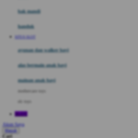
Mini Monkey
Moby
bak mandi
Momami
handuk
Mothercare
SITUS SLOT
Mustela
ayunan dan walker bayi
My Buddy Tag
My K
alas bermain anak bayi
N
mainan anak bayi
Naif
mothercare toys
Nike
elc toys
Nordic Natural
SLOT
Nuby
Akun Saya
Nuna
Masuk
Cari