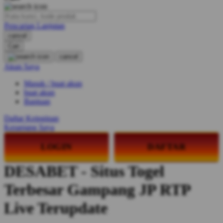
O
Pencarian Lanjutan
Oh Ma Grain
cancel
Okiedog
Cari
cancel
P
Akun Saya
Masuk / buat akun
Peachy
buat akun
Phil & Ted's
Bantuan
Philips Avent
Daftar Keinginan
Keranjang Saya
Pigeon
LOGIN
DAFTAR
Playgro
DESABET - Situs Togel
Poled Global
Terbesar Gampang JP RTP
Ponycycle
Puma
Live Terupdate
Pureats