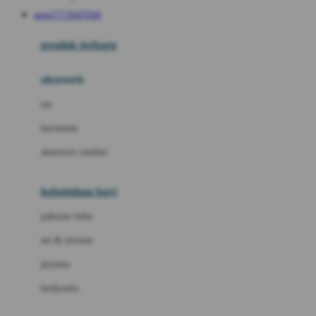
Awan
gacor777 DAFTAR
Azetabio
produk terbaru
B
aksesoris
Baabaasheepz
tas
Babiators
kacamata
Baby Dove
aksesoris rambut
Baby Jogger
Baby Rovega
kebutuhan bayi
Babybee
pakaian tidur
Banana Boat
set & terusan
Banz
piyama
Barbie
bodysuits
Beaba