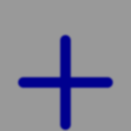
X
Xootz
Y
Yamatoya
Z
Zaxy
Zoggs
0-9
4Moms
59S