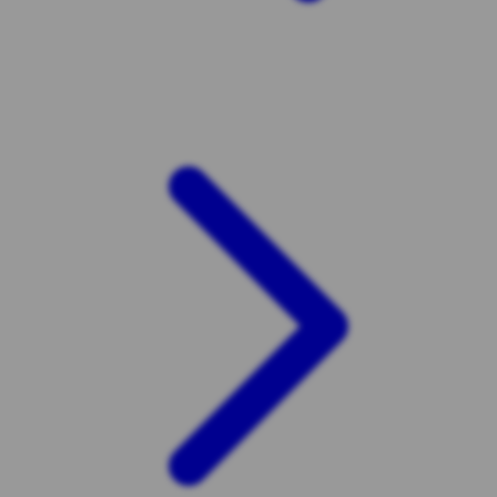
Twistshake
TY Toys
U
V
Veja
Vitaflow
Vtech
W
Waterland
Wellness