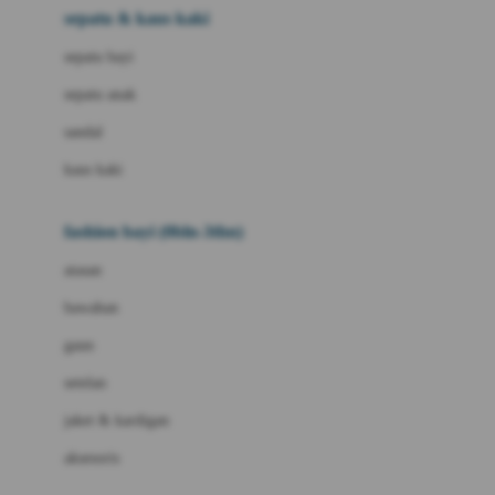
Beauty Barn
sepatu & kaus kaki
Bio Oil
sepatu bayi
Biolane
sepatu anak
Bite Fighters
sandal
Bizzi Growin
kaus kaki
Blackmores
fashion bayi (0bln-3thn)
Blooming Marvellous
atasan
Bonnels
bawahan
Bravado
gaun
Bruder
setelan
Brush Baby
jaket & kardigan
Buds Organics
aksesoris
Bugaboo