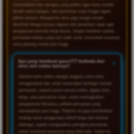
menyediakan tips navigasi yang praktis agar kamu mudah
beralih antar kategori, dari permainan meja hingga ragam
pilihan lainnya. Manajemen akun juga sangat simpel,
ditambah dengan proses deposit dan penarikan cepat agar
pengalaman bermain tetap lancar. Jangan lewatkan update
permainan terbaru yang rutin hadir untuk menambah keseruan
serta peluang meraih poin tinggi.
Apa yang membuat gacor777 berbeda dari
+
situs slot online lainnya?
Setelah kamu daftar sebagai anggota, kamu bisa
menggunakan tips untuk menavigasi berbagai macam
permainan, seperti kasino secara online, digital slots,
bingo, atau permainan meja, untuk meningkatkan
pengalaman! Misalnya, pilihlah permainan yang
menawarkan poin tinggi. Platform ini juga memberikan
strategi untuk penggunaan efektif bingo dan taruhan
olahraga, seperti menganalisis peringkat permainan
untuk membuat keputusan yang lebih baik. Selain itu,