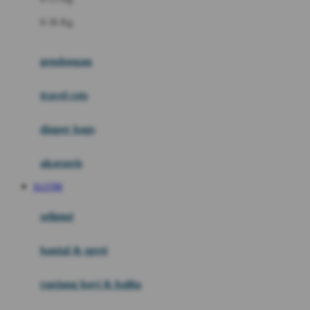
Felt So Sweet
0-36 Kg
Fisher Price
Flipper
gendongan
Friends Of Sally
travel cots
G
diaper bags
Gb
Geko
aksesoris
Graco
SLOT88
Gund
selimut
H
bantal & sprei
Habbie
Haenim
ranjang bayi & balita
Happy Horse