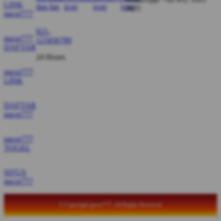
Back to top
gacor777
butuh
unduh aplikasi
we accept
bantuan?
gacor777
hubungi
kami
gacor777
SLOT
Direktorat Jenderal
hubungi
ikuti kami di
gacor777
Perlindungan Konsumen dan
kami
media sosial
LOGIN
Tertib Niaga
Kementerian Perdagangan RI
bantuan
WhatsApp: +62 812 1021
LINK
dan faq
3625
gacor777
021-
gacor777
123456789
DAFTAR
24 Hours
gacor777
LINK