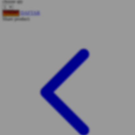
choose qty
Squishmallows
DAFTAR
LOGIN
Starbooks
Share product:
Stick-O
Stokke
Sudocrem
Sumimo
Sunnylife
Sun-Staches
Swimava
T
Tommee Tippee
Trunki
Tutti Bambini