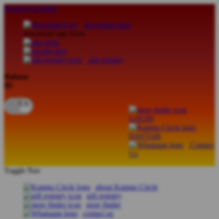
lewati ke Konten
download apps
download app from:
gift registry
Bahasa
ID
LOGIN
DAFTAR
Contact
Us
Toggle Nav
about Kanmo Circle
gift registry
store finder
contact us