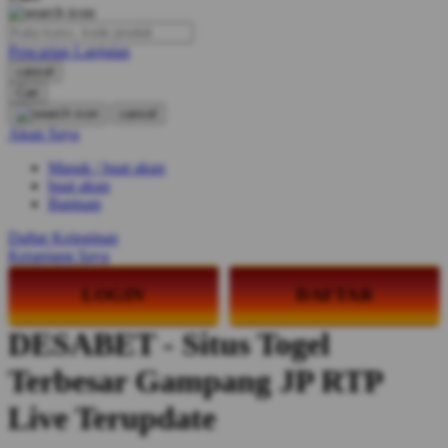
O
Pencarian Lanjutan
Oh Ma Grain
cancel
Okiedog
Cari
cancel
P
Akun Saya
Masuk / buat akun
Peachy
buat akun
Phil & Ted's
Bantuan
Philips Avent
Daftar Keinginan
Keranjang Saya
Pigeon
LOGIN
DAFTAR
Playgro
DESABET - Situs Togel
Poled Global
Terbesar Gampang JP RTP
Ponycycle
Puma
Live Terupdate
Pureats