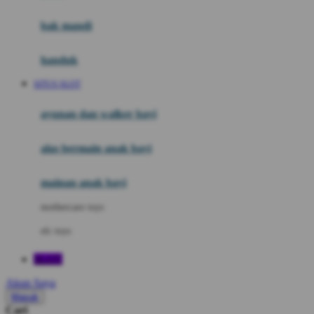
Mini Monkey
Moby
bak mandi
Momami
handuk
Mothercare
SITUS SLOT
Mustela
ayunan dan walker bayi
My Buddy Tag
My K
alas bermain anak bayi
N
mainan anak bayi
Naif
mothercare toys
Nike
elc toys
Nordic Natural
SLOT
Nuby
Akun Saya
Nuna
Masuk
Cari