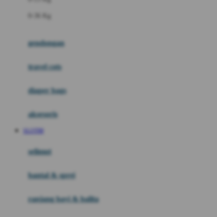
Felt So Sweet
0-36 Kg
Fisher Price
Flipper
gendongan
Friends Of Sally
travel cots
G
diaper bags
Gb
Geko
aksesoris
Graco
SLOT88
Gund
selimut
H
bantal & sprei
Habbie
Haenim
ranjang bayi & balita
Happy Horse