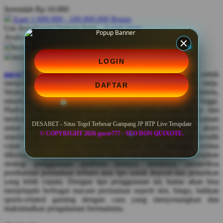
Serendah
Rp 10.000
Q
Earn
1.000.000
-
100.000.000
Bonus
Use Installment Options from
.
Laarn more
QV Baby
Available for :
home delivery
store pickup
R
LOGIN
gacor777
Setelah daftar akun, kamu bisa gunakan tips untuk
Real Shades
menjelajah berbagai permainan kasino, contohnya slot dan meja.
DAFTAR
Strategi ini bisa membantu meningkatkan pengalaman bermainmu,
Red Castle
misalnya dengan memilih permainan yang menawarkan poin tinggi.
Platform ini juga menyediakan strategi untuk usage bingo dan
Ribbon Madness
taruhan olahraga efektif, seperti menganalisis peringkat permainan
DESABET - Situs Togel Terbesar Gampang JP RTP Live Terupdate
untuk membuat keputusan yang lebih hati-hati. Kamu bisa akses
S
© COPYRIGHT 2026 gacor777 - SEO DON QUIXOTE.
sepuluh tips untuk mengelola akun dengan mudah, seperti beralih
cepat antara kategori permainan kasino dan olahraga, semua
Sebamed
dikemas dengan panduan aman. Selain itu, kamu bisa coba terapkan
strategi penggunaan platform lainnya, misalnya, memeriksa
Silver Cross
pembaruan permainan terbaru atau tips untuk deposit dan penarikan
yang lebih cepata. Dengan tips penggunaan ini, kamu akan bisa
Simply Idea
menjelajahi berbagai macam permainan seperti slot, bingo, bahkan
sports-related gaming dengan cara yang menyenangkan dan
Skip Hop
maksimalkan pengalaman bermainmu.
Spectra