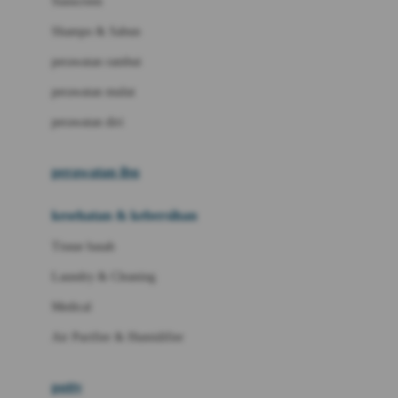
Sunscreen
London Taxi
Shampo & Sabun
Love To Dream
perawatan rambut
perawatan mulut
M
perawatan diri
Magformers
Mama's Choice
perawatan ibu
Mamas&Papas
kesehatan & kebersihan
Mamaway
Tissue basah
Maxi Cosi
Laundry & Cleaning
Megabloks
Medical
Micro
Air Purifier & Humidifier
MiDeer
Mimi & Lula
potty