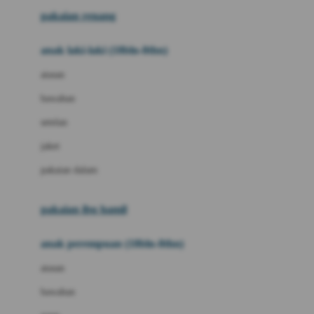
Buggygear
pakaian renang
Bumkins
anak laki-laki (18bln-8thn)
C
atasan
Cetaphil
bawahan
Chicco
setelan
Childlife
jaket
Clevamama
pakaian dalam
Cocolatte
Cottonseeds
pakaian ibu hamil
Cozy N Safe
anak perempuan (18bln-8thn)
Crane
atasan
Cybex
bawahan
D