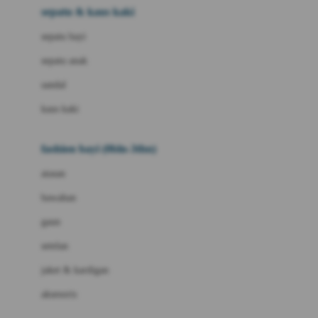
Beauty Barn
sepatu & kaus kaki
Bio Oil
sepatu bayi
Biolane
sepatu anak
Bite Fighters
sandal
Bizzi Growin
kaus kaki
Blackmores
fashion bayi (0bln-3thn)
Blooming Marvellous
atasan
Bonnels
bawahan
Bravado
gaun
Bruder
setelan
Brush Baby
jaket & kardigan
Buds Organics
aksesoris
Bugaboo