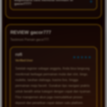
strateginya. Platform ini juga menyediakan strategi
+
penggunaan platform, misalnya dengan cara cepat
gacor777?
pengalaman Anda dengan platform. Misalnya, pelajari
khusus untuk penggunaan bingo dan taruhan olahraga,
beralih antar kategori permainan sesuai minatmu.
cara menavigasi beragam pilihan game seperti slot dan
misalnya dengan menganalisis peringkat permainan
Setelah pendaftaran selesai, anggota baru dapat
Selain itu, kamu bisa memanfaatkan fitur-fitur online
permainan meja untuk menemukan yang sesuai dengan
untuk membuat keputusan yang lebih tepat. Selain itu,
memanfaatkan tips agar pengalaman platform semakin
yang tersedia seperti cek update terbaru dan tips untuk
preferensi Anda. Selain itu, platforms ini menyediakan
kamu bisa mempelajari sepuluh tips untuk mengelola
optimal. Misalnya, selain memilih permainan yang
deposit dan penarikan yang lebih cepat dan aman.
strategi untuk pengelolaan akun berupa tips seperti
akun secara efektif, seperti beralih cepat antar kategori
sesuai dengan tingkat keahlian, juga tersedia strategi
cepat beralih antar kategori permainan, baik kasino atau
REVIEW gacor777
permainan kasino dan aktivitas olahraga, serta
untuk pengelolaan poin yang efektif dalam berbagai
olahraga, dengan sistem keamanan terjamin. Dalam
memastikan keamanan dalam proses deposit dan
Testimoni Pemain gacor777.
kategori seperti slot, bingo dan permainan meja. Untuk
navigasi platform, Anda bisa mengikuti sepuluh cara
penarikan. Dengan menggunakan platform ini, kamu
memaksimalkan aktivitas olahraga, pengguna bisa
praktis untuk meningkatkan pengalaman bermain,
dapat mendapatkan pengalaman bermain yang lebih
mempelajari tips analisis peringkat tim atau memeriksa
seperti mempelajari cara memeriksa pembaruan
penuh tantangan dan menyenangkan.
dina
pembaruan berita terbaru dalam dunia olahraga. Jangan
permainan terbaru atau tips untuk deposit dan
lupa, platform ini menyediakan tips untuk mengelola
Verified User
penarikan yang lebih cepat. Ingat, dengan memahami
akun dengan aman, seperti cara cepat beralih antara
platform ini—dari fitur manajemen akun hingga strategi
game casino, tarutan sports, dan aktivitas lain.
dalam pemilihan game—Anda dapat menjadikan setiap
sesi bermain lebih menyenangkan dan bermanfaat.