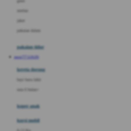
gaun
Dae Organics
setelan
Docare
jaket
Doona
pakaian dalam
Down To Earth
Drew
pakaian tidur
Dr. Brown's
gacor777 LOGIN
E
kereta dorong
ELC
bayi baru lahir
Ergobaby
usia 6 bulan+
Expert Care
koper anak
Ezyroller
kursi mobil
F
0-13 Kg