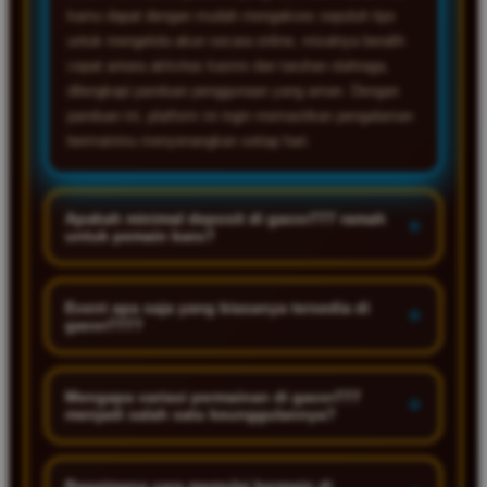
kamu dapat dengan mudah mengakses sepuluh tips
untuk mengelola akun secara online, misalnya beralih
cepat antara aktivitas kasino dan taruhan olahraga,
dilengkapi panduan penggunaan yang aman. Dengan
panduan ini, platform ini ingin memastikan pengalaman
bermainmu menyenangkan setiap hari.
Apakah minimal deposit di gacor777 ramah
+
untuk pemain baru?
Setelah kamu mendaftar sebagai anggota baru, kamu
bisa menggunakan platform ini secara efektif. Misalnya,
Event apa saja yang biasanya tersedia di
+
gacor777?
kamu bisa browsing berbagai macam permainan seperti
kasino, slots, bola, atau bingo. Untuk mendapatkan
Setelah register sebagai anggota baru, kamu bisa
pengalaman bermain yang lebih optimal, coba
menggunakan tips untuk menavigasi beragam
Mengapa variasi permainan di gacor777
perhatikan tips dan strategi yang tersedia. Platform ini
+
menjadi salah satu keunggulannya?
permainan yang tersedia, contohnya dengan memilih
juga menyediakan panduan untuk mengelola akunmu
game slot yang menawarkan poin tinggi atau mencoba
dengan baik. Bagi pemain baru, kamu dapat mengikuti
Setelah mendaftar sebagai anggota, Anda dapat
permainan meja baru untuk mengoptimalkan
sepuluh cara praktis untuk mengoptimalkan
menggunakan berbagai tips untuk memaksimalkan
Bagaimana cara memulai bermain di