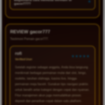
strateginya. Platform ini juga menyediakan strategi
+
penggunaan platform, misalnya dengan cara cepat
gacor777?
pengalaman Anda dengan platform. Misalnya, pelajari
khusus untuk penggunaan bingo dan taruhan olahraga,
beralih antar kategori permainan sesuai minatmu.
cara menavigasi beragam pilihan game seperti slot dan
misalnya dengan menganalisis peringkat permainan
Setelah pendaftaran selesai, anggota baru dapat
Selain itu, kamu bisa memanfaatkan fitur-fitur online
permainan meja untuk menemukan yang sesuai dengan
untuk membuat keputusan yang lebih tepat. Selain itu,
memanfaatkan tips agar pengalaman platform semakin
yang tersedia seperti cek update terbaru dan tips untuk
preferensi Anda. Selain itu, platforms ini menyediakan
kamu bisa mempelajari sepuluh tips untuk mengelola
optimal. Misalnya, selain memilih permainan yang
deposit dan penarikan yang lebih cepat dan aman.
strategi untuk pengelolaan akun berupa tips seperti
akun secara efektif, seperti beralih cepat antar kategori
sesuai dengan tingkat keahlian, juga tersedia strategi
cepat beralih antar kategori permainan, baik kasino atau
REVIEW gacor777
permainan kasino dan aktivitas olahraga, serta
untuk pengelolaan poin yang efektif dalam berbagai
olahraga, dengan sistem keamanan terjamin. Dalam
memastikan keamanan dalam proses deposit dan
Testimoni Pemain gacor777.
kategori seperti slot, bingo dan permainan meja. Untuk
navigasi platform, Anda bisa mengikuti sepuluh cara
penarikan. Dengan menggunakan platform ini, kamu
memaksimalkan aktivitas olahraga, pengguna bisa
praktis untuk meningkatkan pengalaman bermain,
dapat mendapatkan pengalaman bermain yang lebih
mempelajari tips analisis peringkat tim atau memeriksa
seperti mempelajari cara memeriksa pembaruan
penuh tantangan dan menyenangkan.
dina
pembaruan berita terbaru dalam dunia olahraga. Jangan
permainan terbaru atau tips untuk deposit dan
lupa, platform ini menyediakan tips untuk mengelola
Verified User
penarikan yang lebih cepat. Ingat, dengan memahami
akun dengan aman, seperti cara cepat beralih antara
platform ini—dari fitur manajemen akun hingga strategi
game casino, tarutan sports, dan aktivitas lain.
dalam pemilihan game—Anda dapat menjadikan setiap
sesi bermain lebih menyenangkan dan bermanfaat.