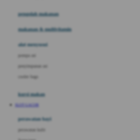
Joie
pengolah makanan
Joolz
Jujube
makanan & multivitamin
K
alat menyusui
Kiddycuts
pompa asi
Kumon
penyimpanan asi
L
cooler bags
Leapfrog
kursi makan
Leclerc
SLOT GACOR
Lee Vierra
Lillebaby
perawatan bayi
Little Bird Told Me
perawatan kulit
Little Miss Janis