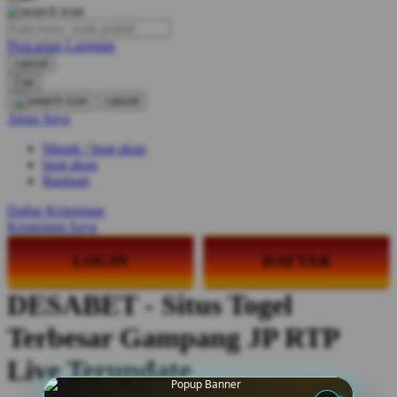
O
Pencarian Lanjutan
Oh Ma Grain
cancel
Okiedog
Cari
cancel
P
Akun Saya
Masuk / buat akun
Peachy
buat akun
Phil & Ted's
Bantuan
Philips Avent
Daftar Keinginan
Keranjang Saya
Pigeon
LOGIN
DAFTAR
Playgro
DESABET - Situs Togel
Poled Global
Terbesar Gampang JP RTP
Ponycycle
Puma
Live Terupdate
Pureats