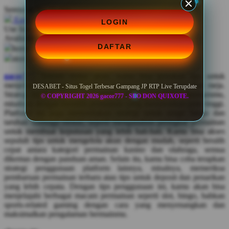
Serendah
Rp 10.000
Q
Earn
1.000.000
-
100.000.000
Bonus
LOGIN
Use Installment Options from
.
Laarn more
QV Baby
Available for :
DAFTAR
home delivery
store pickup
R
gacor777
Setelah daftar akun, kamu bisa gunakan tips untuk
Real Shades
menjelajah berbagai permainan kasino, contohnya slot dan meja.
DESABET - Situs Togel Terbesar Gampang JP RTP Live Terupdate
Strategi ini bisa membantu meningkatkan pengalaman bermainmu,
Red Castle
© COPYRIGHT 2026 gacor777 - SEO DON QUIXOTE.
misalnya dengan memilih permainan yang menawarkan poin tinggi.
Platform ini juga menyediakan strategi untuk usage bingo dan
Ribbon Madness
taruhan olahraga efektif, seperti menganalisis peringkat permainan
untuk membuat keputusan yang lebih hati-hati. Kamu bisa akses
S
sepuluh tips untuk mengelola akun dengan mudah, seperti beralih
cepat antara kategori permainan kasino dan olahraga, semua
Sebamed
dikemas dengan panduan aman. Selain itu, kamu bisa coba terapkan
strategi penggunaan platform lainnya, misalnya, memeriksa
Silver Cross
pembaruan permainan terbaru atau tips untuk deposit dan penarikan
yang lebih cepata. Dengan tips penggunaan ini, kamu akan bisa
Simply Idea
menjelajahi berbagai macam permainan seperti slot, bingo, bahkan
sports-related gaming dengan cara yang menyenangkan dan
Skip Hop
maksimalkan pengalaman bermainmu.
Spectra