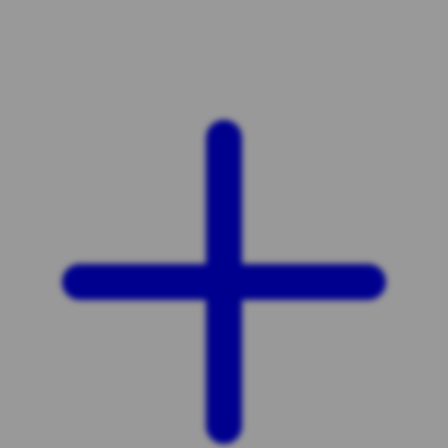
X
Xootz
Y
Yamatoya
Z
Zaxy
Zoggs
0-9
4Moms
59S