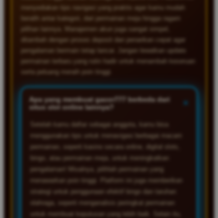
menyediakan tips navigasi yang praktis agar kamu mudah
beralih antar kategori, dari permainan meja hingga ragam
pilihan lainnya. Manajemen akun juga sangat simpel,
ditambah dengan proses deposit dan penarikan cepat agar
pengalaman bermain tetap lancar. Jangan lewatkan update
permainan terbaru yang rutin hadir untuk menambah keseruan
serta peluang meraih poin tinggi.
Apa yang membuat gacor777 berbeda dari
+
situs slot online lainnya?
Setelah kamu daftar sebagai anggota, kamu bisa
menggunakan tips untuk menavigasi berbagai macam
permainan, seperti kasino secara online, digital slots,
bingo, atau permainan meja, untuk meningkatkan
pengalaman! Misalnya, pilihlah permainan yang
menawarkan poin tinggi. Platform ini juga memberikan
strategi untuk penggunaan efektif bingo dan taruhan
olahraga, seperti menganalisis peringkat permainan
untuk membuat keputusan yang lebih baik. Selain itu,