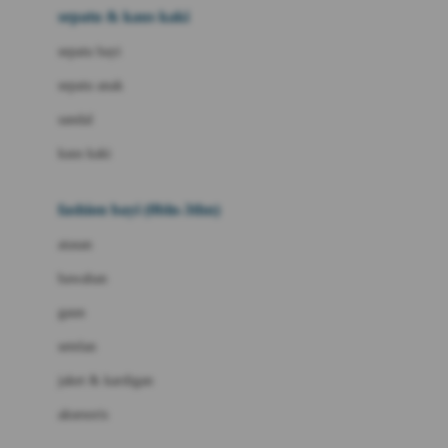
Beauty Barn
sepatu & kaus kaki
Bio Oil
sepatu bayi
Biolane
sepatu anak
Bite Fighters
sandal
Bizzi Growin
kaus kaki
Blackmores
fashion bayi (0bln-3thn)
Blooming Marvellous
atasan
Bonnels
bawahan
Bravado
gaun
Bruder
setelan
Brush Baby
jaket & kardigan
Buds Organics
aksesoris
Bugaboo