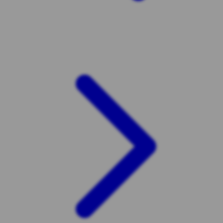
Twistshake
TY Toys
U
V
Veja
Vitaflow
Vtech
W
Waterland
Wellness