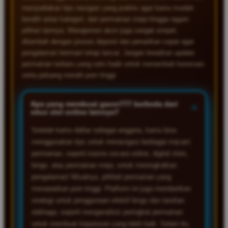
menyediakan tips navigasi yang praktis agar kamu mudah
beralih antar kategori, dari permainan meja hingga ragam
pilihan lainnya. Manajemen akun juga sangat simpel,
ditambah dengan proses deposit dan penarikan cepat agar
pengalaman bermain tetap lancar. Jangan lewatkan update
permainan terbaru yang rutin hadir untuk menambah keseruan
serta peluang meraih poin tinggi.
Apa yang membuat gacor777 berbeda dari
+
situs slot online lainnya?
Setelah kamu daftar sebagai anggota, kamu bisa
menggunakan tips untuk menavigasi berbagai macam
permainan, seperti kasino secara online, digital slots,
bingo, atau permainan meja, untuk meningkatkan
pengalaman! Misalnya, pilihlah permainan yang
menawarkan poin tinggi. Platform ini juga memberikan
strategi untuk penggunaan efektif bingo dan taruhan
olahraga, seperti menganalisis peringkat permainan
untuk membuat keputusan yang lebih baik. Selain itu,