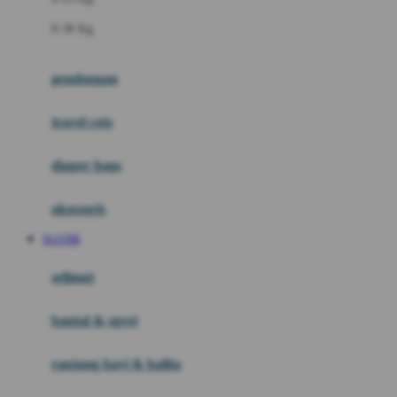
Felt So Sweet
0-36 Kg
Fisher Price
Flipper
gendongan
Friends Of Sally
travel cots
G
diaper bags
Gb
Geko
aksesoris
Graco
SLOT88
Gund
selimut
H
bantal & sprei
Habbie
Haenim
ranjang bayi & balita
Happy Horse