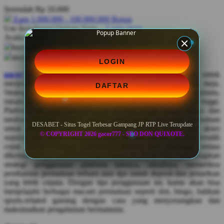
Serendah
Rp 10.000
Q
Earn
1.000.000
-
100.000.000
Bonus
Use Installment Options from
.
Laarn more
QV Baby
Available for :
home delivery
store pickup
R
LOGIN
gacor777
Setelah daftar akun, kamu bisa gunakan tips untuk
Real Shades
menjelajah berbagai permainan kasino, contohnya slot dan meja.
DAFTAR
Strategi ini bisa membantu meningkatkan pengalaman bermainmu,
Red Castle
misalnya dengan memilih permainan yang menawarkan poin tinggi.
Platform ini juga menyediakan strategi untuk usage bingo dan
Ribbon Madness
taruhan olahraga efektif, seperti menganalisis peringkat permainan
DESABET - Situs Togel Terbesar Gampang JP RTP Live Terupdate
untuk membuat keputusan yang lebih hati-hati. Kamu bisa akses
S
© COPYRIGHT 2026 gacor777 - SEO DON QUIXOTE.
sepuluh tips untuk mengelola akun dengan mudah, seperti beralih
cepat antara kategori permainan kasino dan olahraga, semua
Sebamed
dikemas dengan panduan aman. Selain itu, kamu bisa coba terapkan
strategi penggunaan platform lainnya, misalnya, memeriksa
Silver Cross
pembaruan permainan terbaru atau tips untuk deposit dan penarikan
yang lebih cepata. Dengan tips penggunaan ini, kamu akan bisa
Simply Idea
menjelajahi berbagai macam permainan seperti slot, bingo, bahkan
sports-related gaming dengan cara yang menyenangkan dan
Skip Hop
maksimalkan pengalaman bermainmu.
Spectra