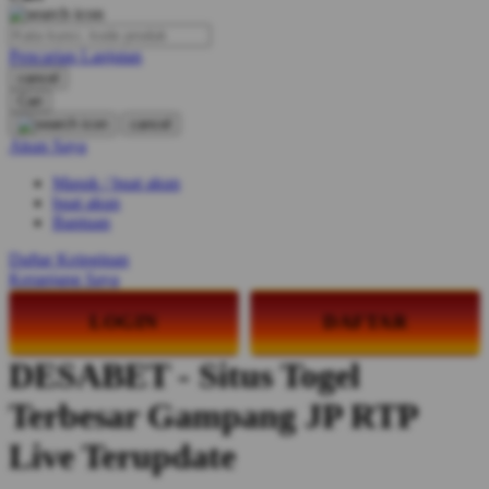
O
Pencarian Lanjutan
Oh Ma Grain
cancel
Okiedog
Cari
cancel
P
Akun Saya
Masuk / buat akun
Peachy
buat akun
Phil & Ted's
Bantuan
Philips Avent
Daftar Keinginan
Keranjang Saya
Pigeon
LOGIN
DAFTAR
Playgro
DESABET - Situs Togel
Poled Global
Terbesar Gampang JP RTP
Ponycycle
Puma
Live Terupdate
Pureats