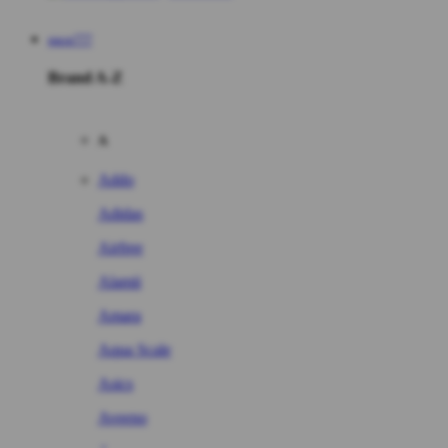
gacor777
Brand A-Z
A
Addo
Adidas
Airfree
Alamii
Amara
Aqua Scale
Asics
Aveeno