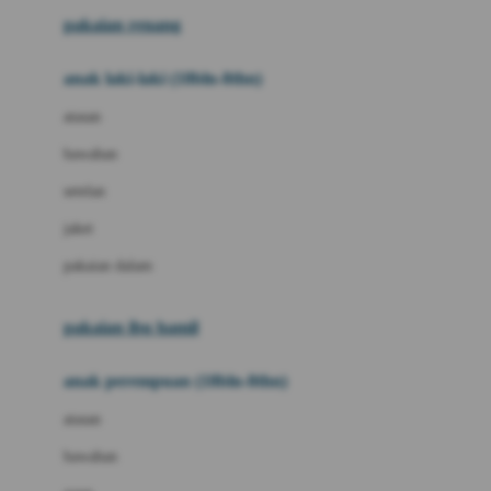
Buggygear
pakaian renang
Bumkins
anak laki-laki (18bln-8thn)
C
atasan
Cetaphil
bawahan
Chicco
setelan
Childlife
jaket
Clevamama
pakaian dalam
Cocolatte
Cottonseeds
pakaian ibu hamil
Cozy N Safe
anak perempuan (18bln-8thn)
Crane
atasan
Cybex
bawahan
D