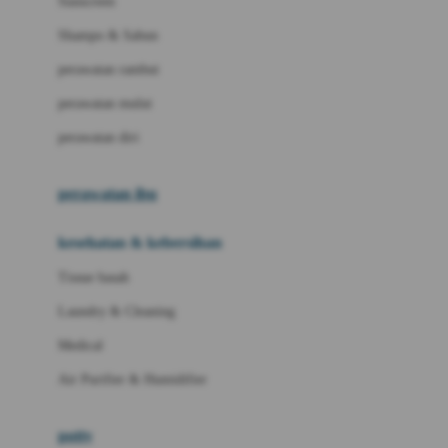
Sunscreen
London Taxi
Shampo & Sabun
Love To Dream
perawatan rambut
perawatan mulut
M
perawatan diri
Magformers
Mama's Choice
perawatan ibu
Mamas&Papas
kesehatan & kebersihan
Mamaway
Tissue basah
Maxi Cosi
Laundry & Cleaning
Megabloks
Medical
Micro
Air Purifier & Humidifier
MiDeer
Mimi & Lula
potty