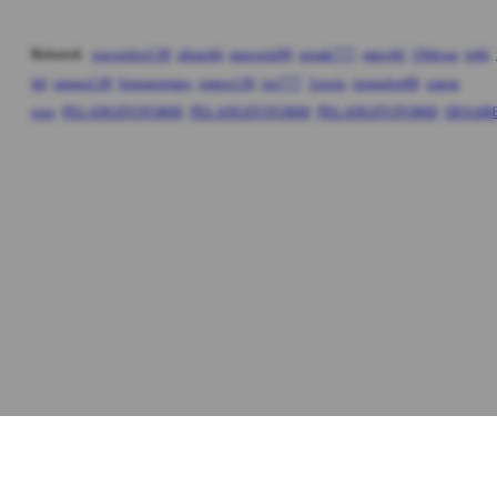
DAFTAR
gacor777
gacor777
TOGEL
SITUS
gacor777
© Copyright gacor777. All Rights Reserved.
Related:
gacorslot138
uban4d
maxwin89
perak777
mpo4d
19dewa
tt4d
4d
istana138
bintangmpo
empu138
ini777
1nwin
instaslot88
capsa
toto
PELANGITOTO888
PELANGITOTO888
PELANGITOTO888
DESAB