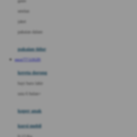
gaun
Dae Organics
setelan
Docare
jaket
Doona
pakaian dalam
Down To Earth
Drew
pakaian tidur
Dr. Brown's
gacor777 LOGIN
E
kereta dorong
ELC
bayi baru lahir
Ergobaby
usia 6 bulan+
Expert Care
koper anak
Ezyroller
kursi mobil
F
0-13 Kg