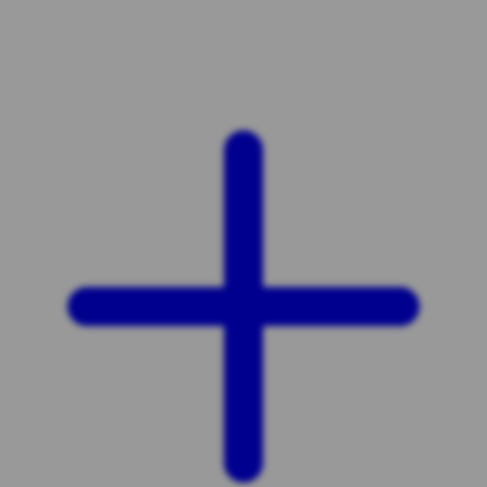
X
Xootz
Y
Yamatoya
Z
Zaxy
Zoggs
0-9
4Moms
59S