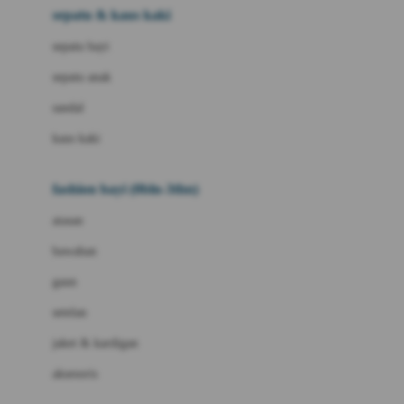
Beauty Barn
sepatu & kaus kaki
Bio Oil
sepatu bayi
Biolane
sepatu anak
Bite Fighters
sandal
Bizzi Growin
kaus kaki
Blackmores
fashion bayi (0bln-3thn)
Blooming Marvellous
atasan
Bonnels
bawahan
Bravado
gaun
Bruder
setelan
Brush Baby
jaket & kardigan
Buds Organics
aksesoris
Bugaboo