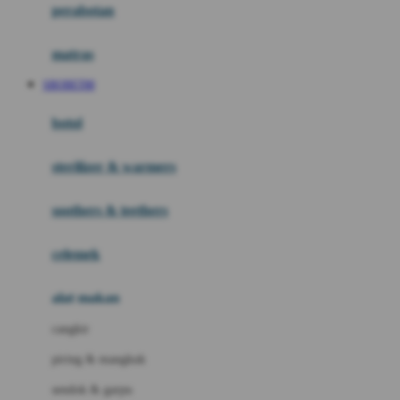
perabotan
Happy Tummy
Hauck
matras
Havaianas
SBOBET88
Hegen
botol
Hot Wheels
sterilizer & warmers
Hybrid
soothers & teethers
I
Inlacta DHA
celemek
Interlac
alat makan
Ivenet
cangkir
J
piring & mangkuk
Jack N Jill
sendok & garpu