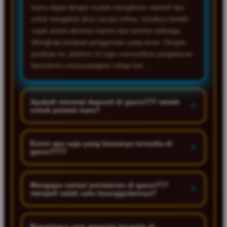
kamu dapat dengan mudah mengakses sepuluh tips
untuk mengelola akun secara online, misalnya beralih
cepat antara aktivitas kasino dan taruhan olahraga,
dilengkapi panduan penggunaan yang aman. Dengan
panduan ini, platform ini ingin memastikan pengalaman
bermainmu menyenangkan setiap hari.
Apakah minimal deposit di gacor777 ramah
+
untuk pemain baru?
Setelah kamu mendaftar sebagai anggota baru, kamu
bisa menggunakan platform ini secara efektif. Misalnya,
Event apa saja yang biasanya tersedia di
+
gacor777?
kamu bisa browsing berbagai macam permainan seperti
kasino, slots, bola, atau bingo. Untuk mendapatkan
Setelah register sebagai anggota baru, kamu bisa
pengalaman bermain yang lebih optimal, coba
menggunakan tips untuk menavigasi beragam
Mengapa variasi permainan di gacor777
perhatikan tips dan strategi yang tersedia. Platform ini
+
menjadi salah satu keunggulannya?
permainan yang tersedia, contohnya dengan memilih
juga menyediakan panduan untuk mengelola akunmu
game slot yang menawarkan poin tinggi atau mencoba
dengan baik. Bagi pemain baru, kamu dapat mengikuti
Setelah mendaftar sebagai anggota, Anda dapat
permainan meja baru untuk mengoptimalkan
sepuluh cara praktis untuk mengoptimalkan
menggunakan berbagai tips untuk memaksimalkan
Bagaimana cara memulai bermain di