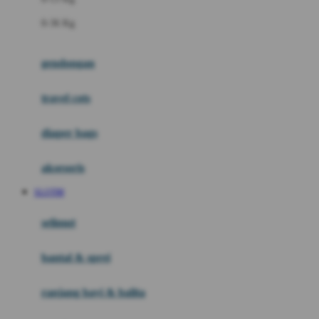
Felt So Sweet
0-36 Kg
Fisher Price
Flipper
gendongan
Friends Of Sally
travel cots
G
diaper bags
Gb
Geko
aksesoris
Graco
SLOT88
Gund
selimut
H
bantal & sprei
Habbie
Haenim
ranjang bayi & balita
Happy Horse