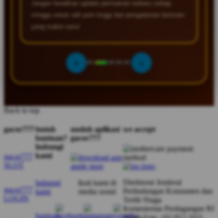
keputusan yang lebih bijak dalam bertaruh. Pengguna
dapat dengan mudah mengakses sepuluh tips untuk
mengelola akun mereka, seperti cara beralih cepat
antara kategori casino dan olahraga lewat aplikasi,
serta panduan tentang keamanan saat bermain. Ada
pula tips untuk deposit, penghasilan poin, atau
withdraw yang lebih efisien, serta update permainan
terbaru yang bisa dicoba secara gratis. Dengan tips
penggunaan yang tersedia, platform ini bertujuan
menjadikan pengalaman dalam menjelajahi berbagai
macam permainan seperti slot, bingo, dan taruhan
olahraga menjadi lebih mudah dan menyenangkan bagi
setiap penggunannya.
‹
›