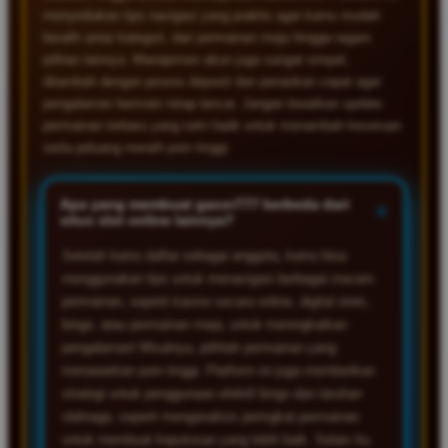
menyediakan tips navigasi yang praktis agar kamu mudah
beralih antar kategori, dari permainan meja hingga ragam
pilihan lainnya. Manajemen akun juga sangat simpel,
ditambah dengan proses deposit dan penarikan cepat agar
pengalaman bermain tetap lancar. Jangan lewatkan update
permainan terbaru yang rutin hadir untuk menambah keseruan
serta peluang meraih poin tinggi.
Apa yang membuat gacor777 berbeda dari
+
situs slot online lainnya?
Setelah kamu daftar sebagai anggota, kamu bisa
menggunakan tips untuk menavigasi berbagai macam
permainan, seperti kasino secara online, digital slots,
bingo, atau permainan meja, untuk meningkatkan
pengalaman! Misalnya, pilihlah permainan yang
menawarkan poin tinggi. Platform ini juga memberikan
strategi untuk penggunaan efektif bingo dan taruhan
olahraga, seperti menganalisis peringkat permainan
untuk membuat keputusan yang lebih baik. Selain itu,