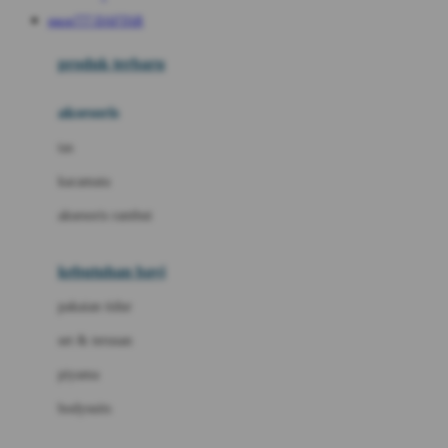
Awan
gacor777 DAFTAR
Azetabio
produk terbaru
B
aksesoris
Baabaasheepz
tas
Babiators
kacamata
Baby Dove
aksesoris rambut
Baby Jogger
Baby Rovega
kebutuhan bayi
Babybee
pakaian tidur
Banana Boat
set & terusan
Banz
piyama
Barbie
bodysuits
Beaba