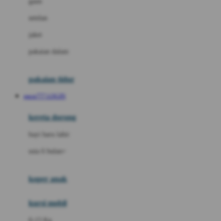
gaun
Dae Organics
setelan
Docare
jaket
Doona
pakaian dalam
Down To Earth
Drew
pakaian tidur
Dr. Brown's
gacor777 LOGIN
E
kereta dorong
ELC
bayi baru lahir
Ergobaby
usia 6 bulan+
Expert Care
koper anak
Ezyroller
kursi mobil
F
0-13 Kg