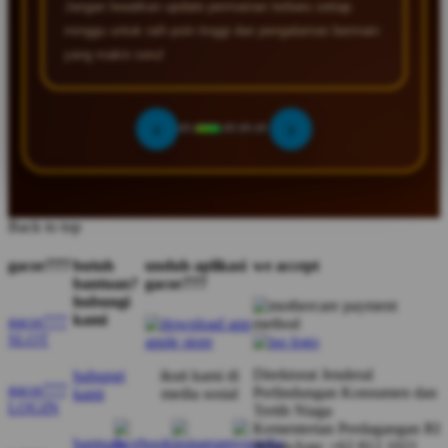
keputusan yang lebih bijak dalam bertaruh. Pengguna
dapat dengan mudah mengakses sepuluh tips untuk
mengelola akun mereka, seperti cara beralih cepat
antara kategori casino dan olahraga lewat aplikasi,
serta panduan tentang keamanan saat bermain. Ada
pula tips untuk deposit, penghasilan poin, atau
withdraw yang lebih efisien, serta update permainan
terbaru yang bisa dicoba secara gratis. Dengan tips
penggunaan yang tersedia, platform ini bertujuan
menjadikan pengalaman dalam menjelajahi berbagai
macam permainan seperti slot, bingo, dan taruhan
olahraga menjadi lebih mudah dan menyenangkan bagi
setiap penggunannya.
‹
›