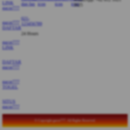
Back to top
gacor777
butuh
unduh aplikasi
we accept
bantuan?
gacor777
hubungi
kami
gacor777
SLOT
Direktorat Jenderal
hubungi
ikuti kami di
gacor777
Perlindungan Konsumen dan
kami
media sosial
LOGIN
Tertib Niaga
Kementerian Perdagangan RI
bantuan
WhatsApp: +62 812 1021
LINK
dan faq
3625
gacor777
021-
gacor777
123456789
DAFTAR
24 Hours
gacor777
LINK