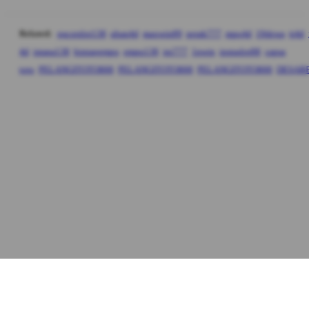
DAFTAR
gacor777
gacor777
TOGEL
SITUS
gacor777
© Copyright gacor777. All Rights Reserved.
Related:
gacorslot138
uban4d
maxwin89
perak777
mpo4d
19dewa
tt4d
4d
istana138
bintangmpo
empu138
ini777
1nwin
instaslot88
capsa
toto
PELANGITOTO888
PELANGITOTO888
PELANGITOTO888
DESAB