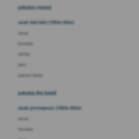
Buggygear
pakaian renang
Bumkins
anak laki-laki (18bln-8thn)
C
atasan
Cetaphil
bawahan
Chicco
setelan
Childlife
jaket
Clevamama
pakaian dalam
Cocolatte
Cottonseeds
pakaian ibu hamil
Cozy N Safe
anak perempuan (18bln-8thn)
Crane
atasan
Cybex
bawahan
D