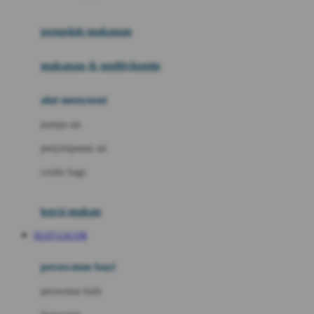
Joie
pengolah makanan
Joolz
Jujube
makanan & multivitamin
K
alat menyusui
Kiddycuts
pompa asi
Kumon
penyimpanan asi
L
cooler bags
Leapfrog
kursi makan
Leclerc
SLOT GACOR
Lee Vierra
Lillebaby
perawatan bayi
Little Bird Told Me
perawatan kulit
Little Miss Janis