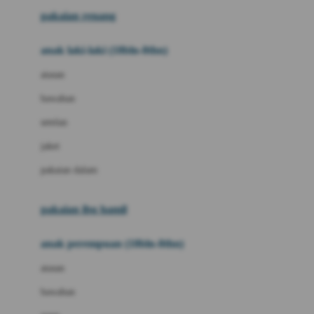
Buggygear
pakaian renang
Bumkins
anak laki-laki (18bln-8thn)
C
atasan
Cetaphil
bawahan
Chicco
setelan
Childlife
jaket
Clevamama
pakaian dalam
Cocolatte
Cottonseeds
pakaian ibu hamil
Cozy N Safe
anak perempuan (18bln-8thn)
Crane
atasan
Cybex
bawahan
D