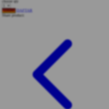
choose qty
Squishmallows
DAFTAR
LOGIN
Starbooks
Share product:
Stick-O
Stokke
Sudocrem
Sumimo
Sunnylife
Sun-Staches
Swimava
T
Tommee Tippee
Trunki
Tutti Bambini