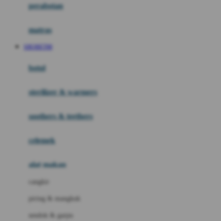
perabotan
Happy Tummy
Hauck
matras
Havaianas
SBOBET88
Hegen
botol
Hot Wheels
sterilizer & warmers
Hybrid
soothers & teethers
I
Inlacta DHA
celemek
Interlac
alat makan
Ivenet
cangkir
J
piring & mangkuk
Jack N Jill
sendok & garpu