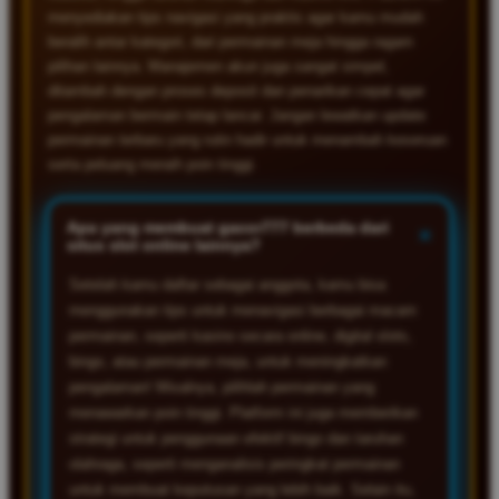
menyediakan tips navigasi yang praktis agar kamu mudah
beralih antar kategori, dari permainan meja hingga ragam
pilihan lainnya. Manajemen akun juga sangat simpel,
ditambah dengan proses deposit dan penarikan cepat agar
pengalaman bermain tetap lancar. Jangan lewatkan update
permainan terbaru yang rutin hadir untuk menambah keseruan
serta peluang meraih poin tinggi.
Apa yang membuat gacor777 berbeda dari
+
situs slot online lainnya?
Setelah kamu daftar sebagai anggota, kamu bisa
menggunakan tips untuk menavigasi berbagai macam
permainan, seperti kasino secara online, digital slots,
bingo, atau permainan meja, untuk meningkatkan
pengalaman! Misalnya, pilihlah permainan yang
menawarkan poin tinggi. Platform ini juga memberikan
strategi untuk penggunaan efektif bingo dan taruhan
olahraga, seperti menganalisis peringkat permainan
untuk membuat keputusan yang lebih baik. Selain itu,