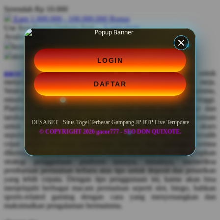
Serendah
Rp 10.000
Q
Earn
1.000.000
-
100.000.000
Bonus
Use Installment Options from
.
Laarn more
QV Baby
Available for :
home delivery
store pickup
R
LOGIN
gacor777
Setelah daftar akun, kamu bisa gunakan tips untuk
Real Shades
menjelajah berbagai permainan kasino, contohnya slot dan meja.
DAFTAR
Strategi ini bisa membantu meningkatkan pengalaman bermainmu,
Red Castle
misalnya dengan memilih permainan yang menawarkan poin tinggi.
Platform ini juga menyediakan strategi untuk usage bingo dan
Ribbon Madness
taruhan olahraga efektif, seperti menganalisis peringkat permainan
DESABET - Situs Togel Terbesar Gampang JP RTP Live Terupdate
untuk membuat keputusan yang lebih hati-hati. Kamu bisa akses
S
© COPYRIGHT 2026 gacor777 - SEO DON QUIXOTE.
sepuluh tips untuk mengelola akun dengan mudah, seperti beralih
cepat antara kategori permainan kasino dan olahraga, semua
Sebamed
dikemas dengan panduan aman. Selain itu, kamu bisa coba terapkan
strategi penggunaan platform lainnya, misalnya, memeriksa
Silver Cross
pembaruan permainan terbaru atau tips untuk deposit dan penarikan
yang lebih cepata. Dengan tips penggunaan ini, kamu akan bisa
Simply Idea
menjelajahi berbagai macam permainan seperti slot, bingo, bahkan
sports-related gaming dengan cara yang menyenangkan dan
Skip Hop
maksimalkan pengalaman bermainmu.
Spectra