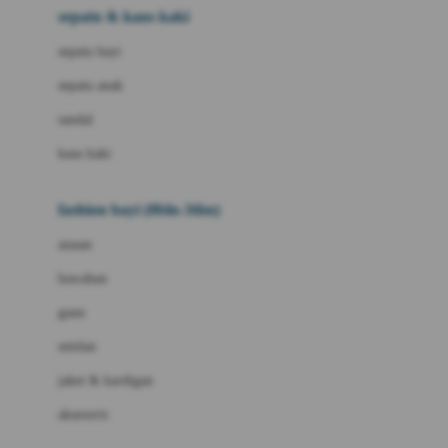
Beauty Barn
sepatu & kaus kaki
Bio Oil
sepatu bayi
Biolane
sepatu anak
Bite Fighters
sandal
Bizzi Growin
kaus kaki
Blackmores
fashion bayi (0bln-3thn)
Blooming Marvellous
atasan
Bonnels
bawahan
Bravado
gaun
Bruder
setelan
Brush Baby
jaket & kardigan
Buds Organics
aksesoris
Bugaboo