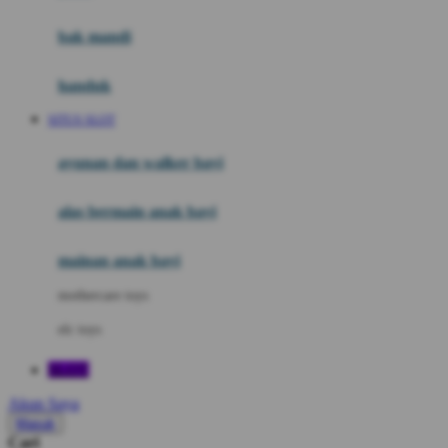
Mini Monkey
Moby
bak mandi
Momami
handuk
Mothercare
SITUS SLOT
Mustela
ayunan dan walker bayi
My Buddy Tag
My K
alas bermain anak bayi
N
mainan anak bayi
Naif
mothercare toys
Nike
elc toys
Nordic Natural
SLOT
Nuby
Akun Saya
Nuna
Masuk
Cari