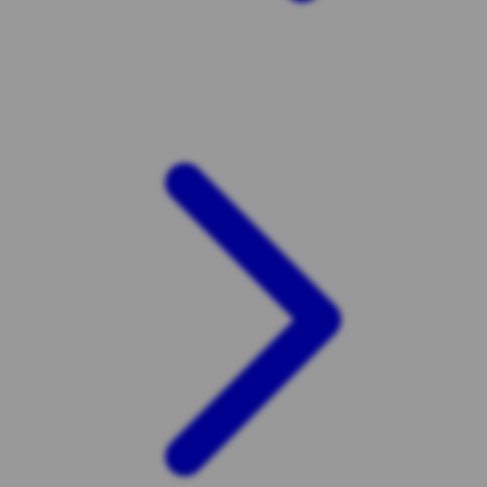
Twistshake
TY Toys
U
V
Veja
Vitaflow
Vtech
W
Waterland
Wellness