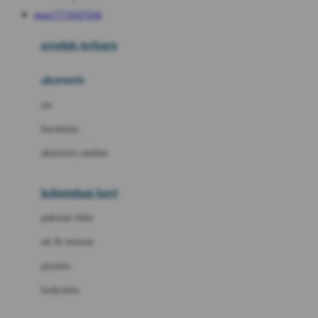
Awan
gacor777 DAFTAR
Azetabio
produk terbaru
B
aksesoris
Baabaasheepz
tas
Babiators
kacamata
Baby Dove
aksesoris rambut
Baby Jogger
Baby Rovega
kebutuhan bayi
Babybee
pakaian tidur
Banana Boat
set & terusan
Banz
piyama
Barbie
bodysuits
Beaba