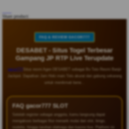
Share product:
FAQ & REVIEW GACOR777
DESABET - Situs Togel Terbesar
Gampang JP RTP Live Terupdate
gacor777
Situs resmi Agen DESABET sebagai Bo Toto Resmi Banjir
Jackpot. Dapatkan Jam Hoki main Toto akurat dan gabung sekarang
untuk menikmati bene...
FAQ gacor777 SLOT
Setelah register sebagai anggota, kamu langsung dapat
mengakses berbagai fitur menarik mulai dari slot, bingo,
roulette, hingga taruhan olahraga dan kasino live. Platform ini