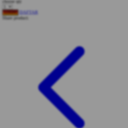
choose qty
Squishmallows
DAFTAR
LOGIN
Starbooks
Share product:
Stick-O
Stokke
Sudocrem
Sumimo
Sunnylife
Sun-Staches
Swimava
T
Tommee Tippee
Trunki
Tutti Bambini