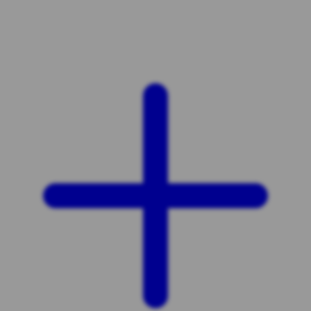
X
Xootz
Y
Yamatoya
Z
Zaxy
Zoggs
0-9
4Moms
59S