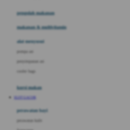
Joie
pengolah makanan
Joolz
Jujube
makanan & multivitamin
K
alat menyusui
Kiddycuts
pompa asi
Kumon
penyimpanan asi
L
cooler bags
Leapfrog
kursi makan
Leclerc
SLOT GACOR
Lee Vierra
Lillebaby
perawatan bayi
Little Bird Told Me
perawatan kulit
Little Miss Janis