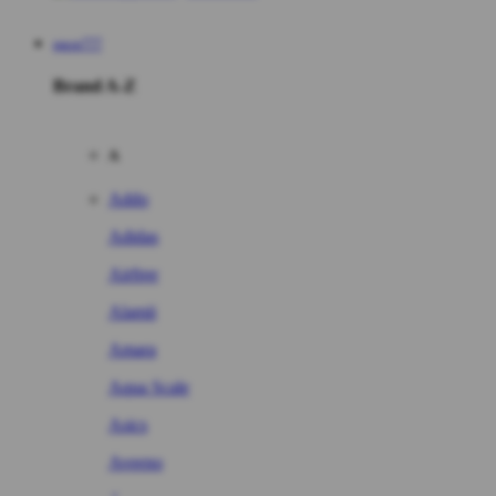
gacor777
Brand A-Z
A
Addo
Adidas
Airfree
Alamii
Amara
Aqua Scale
Asics
Aveeno