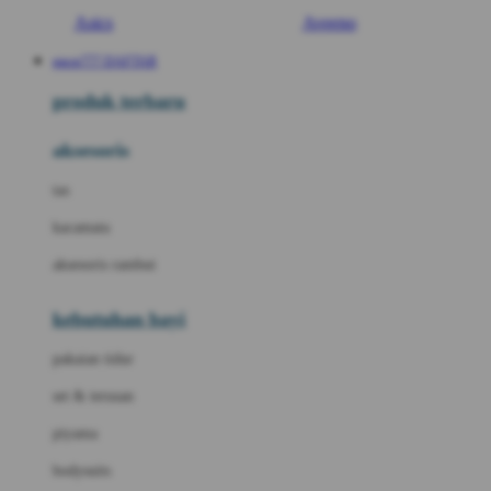
Asics
Aveeno
gacor777 DAFTAR
produk terbaru
aksesoris
tas
kacamata
aksesoris rambut
kebutuhan bayi
pakaian tidur
set & terusan
piyama
bodysuits