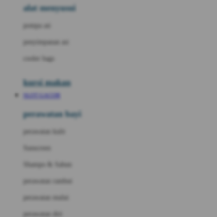
alat menyusui
pompa asi
penyimpanan asi
cooler bags
kursi makan
SLOT GACOR
perawatan bayi
perawatan kulit
Sunscreen
Shampo & Sabun
perawatan rambut
perawatan mulut
perawatan diri