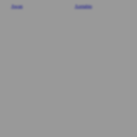
Awan
Azetabio