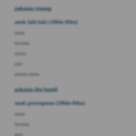
pakaian renang
anak laki-laki (18bln-8thn)
atasan
bawahan
setelan
jaket
pakaian dalam
pakaian ibu hamil
anak perempuan (18bln-8thn)
atasan
bawahan
gaun