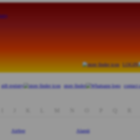
istry
LOGIN
gift registry
store finder
contact 
I
J
K
L
M
N
O
P
Q
R
Airfree
Alamii