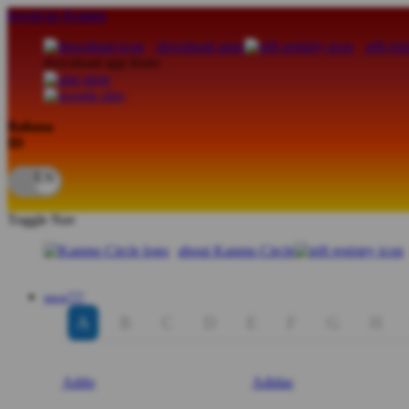
lewati ke Konten
download apps
gift reg
download app from:
Bahasa
ID
Toggle Nav
about Kanmo Circle
gacor777
A
B
C
D
E
F
G
H
Addo
Adidas