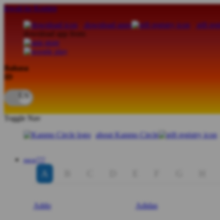
lewati ke Konten
download apps
gift reg
download app from:
Bahasa
ID
Toggle Nav
about Kanmo Circle
gacor777
A
B
C
D
E
F
G
H
Addo
Adidas