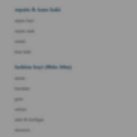
sepatu & kaus kaki
sepatu bayi
sepatu anak
sandal
kaus kaki
fashion bayi (0bln-3thn)
atasan
bawahan
gaun
setelan
jaket & kardigan
aksesoris