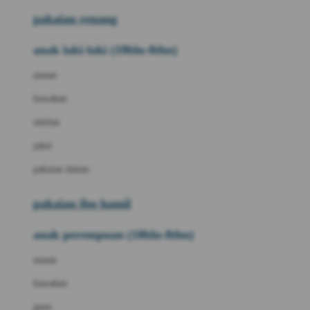
pakaian renang
anak laki-laki (18bln-8thn)
atasan
bawahan
setelan
jaket
pakaian dalam
pakaian ibu hamil
anak perempuan (18bln-8thn)
atasan
bawahan
gaun