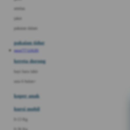
setelan
jaket
pakaian dalam
pakaian tidur
gacor777 LOGIN
kereta dorong
bayi baru lahir
usia 6 bulan+
koper anak
kursi mobil
0-13 Kg
0-36 Kg