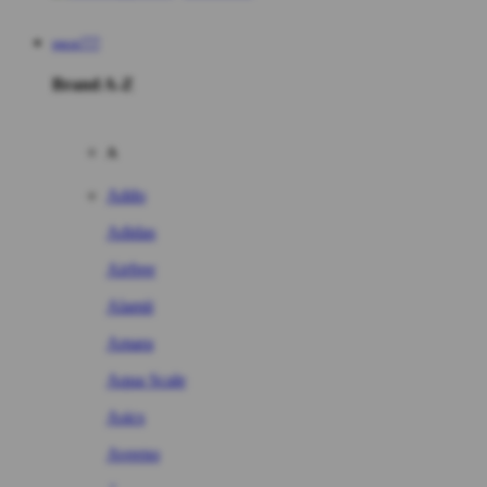
gacor777
Brand A-Z
A
Addo
Adidas
Airfree
Alamii
Amara
Aqua Scale
Asics
Aveeno