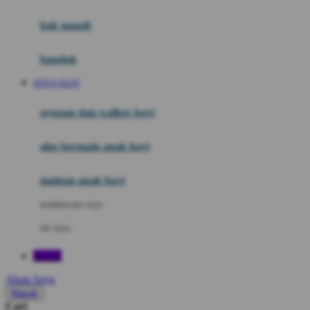
Mini Monkey
Moby
bak mandi
Momami
handuk
Mothercare
SITUS SLOT
Mustela
ayunan dan walker bayi
My Buddy Tag
My K
alas bermain anak bayi
N
mainan anak bayi
Naif
mothercare toys
Nike
elc toys
Nordic Natural
SLOT
Nuby
Akun Saya
Nuna
Masuk
Cari