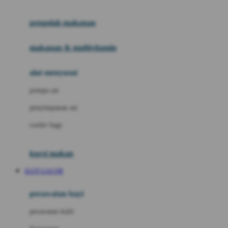
Joie
pengolah makanan
Joolz
Jujube
makanan & multivitamin
K
alat menyusui
Kiddycuts
pompa asi
Kumon
penyimpanan asi
L
cooler bags
Leapfrog
kursi makan
Leclerc
SLOT GACOR
Lee Vierra
Lillebaby
perawatan bayi
Little Bird Told Me
perawatan kulit
Little Miss Janis