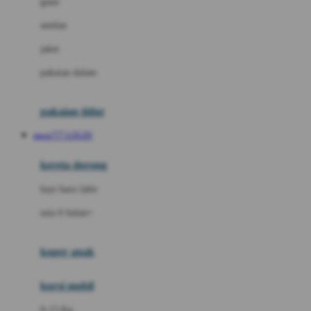
gaun
Dae Organics
setelan
Docare
jaket
Doona
pakaian dalam
Down To Earth
Drew
pakaian tidur
Dr. Brown's
gacor777 LOGIN
E
kereta dorong
ELC
bayi baru lahir
Ergobaby
usia 6 bulan+
Expert Care
koper anak
Ezyroller
kursi mobil
F
0-13 Kg