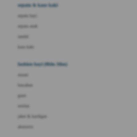
Beauty Barn
sepatu & kaus kaki
Bio Oil
sepatu bayi
Biolane
sepatu anak
Bite Fighters
sandal
Bizzi Growin
kaus kaki
Blackmores
fashion bayi (0bln-3thn)
Blooming Marvellous
atasan
Bonnels
bawahan
Bravado
gaun
Bruder
setelan
Brush Baby
jaket & kardigan
Buds Organics
aksesoris
Bugaboo