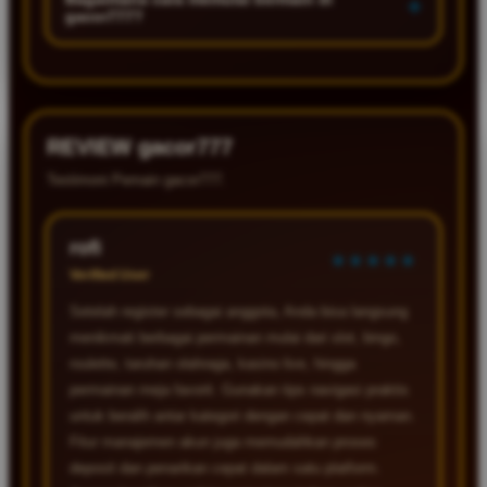
strateginya. Platform ini juga menyediakan strategi
+
penggunaan platform, misalnya dengan cara cepat
gacor777?
pengalaman Anda dengan platform. Misalnya, pelajari
khusus untuk penggunaan bingo dan taruhan olahraga,
beralih antar kategori permainan sesuai minatmu.
cara menavigasi beragam pilihan game seperti slot dan
misalnya dengan menganalisis peringkat permainan
Setelah pendaftaran selesai, anggota baru dapat
Selain itu, kamu bisa memanfaatkan fitur-fitur online
permainan meja untuk menemukan yang sesuai dengan
untuk membuat keputusan yang lebih tepat. Selain itu,
memanfaatkan tips agar pengalaman platform semakin
yang tersedia seperti cek update terbaru dan tips untuk
preferensi Anda. Selain itu, platforms ini menyediakan
kamu bisa mempelajari sepuluh tips untuk mengelola
optimal. Misalnya, selain memilih permainan yang
deposit dan penarikan yang lebih cepat dan aman.
strategi untuk pengelolaan akun berupa tips seperti
akun secara efektif, seperti beralih cepat antar kategori
sesuai dengan tingkat keahlian, juga tersedia strategi
cepat beralih antar kategori permainan, baik kasino atau
REVIEW gacor777
permainan kasino dan aktivitas olahraga, serta
untuk pengelolaan poin yang efektif dalam berbagai
olahraga, dengan sistem keamanan terjamin. Dalam
memastikan keamanan dalam proses deposit dan
Testimoni Pemain gacor777.
kategori seperti slot, bingo dan permainan meja. Untuk
navigasi platform, Anda bisa mengikuti sepuluh cara
penarikan. Dengan menggunakan platform ini, kamu
memaksimalkan aktivitas olahraga, pengguna bisa
praktis untuk meningkatkan pengalaman bermain,
dapat mendapatkan pengalaman bermain yang lebih
mempelajari tips analisis peringkat tim atau memeriksa
seperti mempelajari cara memeriksa pembaruan
dina
penuh tantangan dan menyenangkan.
pembaruan berita terbaru dalam dunia olahraga. Jangan
★★★★★
permainan terbaru atau tips untuk deposit dan
Verified User
lupa, platform ini menyediakan tips untuk mengelola
penarikan yang lebih cepat. Ingat, dengan memahami
akun dengan aman, seperti cara cepat beralih antara
Setelah mendaftar sebagai anggota, anda bisa
platform ini—dari fitur manajemen akun hingga strategi
game casino, tarutan sports, dan aktivitas lain.
memanfaatkan tips untuk menavigasi berbagai macam
dalam pemilihan game—Anda dapat menjadikan setiap
permainan, misalnya memilih permainan slot gratis
sesi bermain lebih menyenangkan dan bermanfaat.
atau meja yang menawarkan poin tinggi. Platform ini
juga menyediakan strategi untuk penggunaan efektif
bingo dan taruhan olahraga, seperti menganalisis
peringkat pertandingan dan skor tim untuk membuat