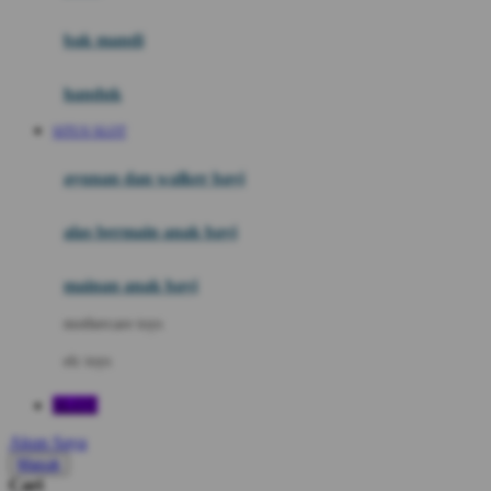
Mini Monkey
Moby
bak mandi
Momami
handuk
Mothercare
SITUS SLOT
Mustela
ayunan dan walker bayi
My Buddy Tag
My K
alas bermain anak bayi
N
mainan anak bayi
Naif
mothercare toys
Nike
elc toys
Nordic Natural
SLOT
Nuby
Akun Saya
Nuna
Masuk
Cari