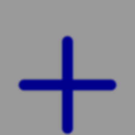
X
Xootz
Y
Yamatoya
Z
Zaxy
Zoggs
0-9
4Moms
59S