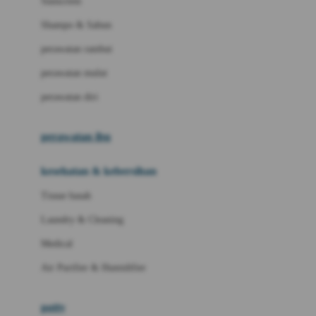
Sunscreen
London Taxi
Shampo & Sabun
Love To Dream
perawatan rambut
perawatan mulut
M
perawatan diri
Magformers
Mama's Choice
perawatan ibu
Mamas&Papas
kesehatan & kebersihan
Mamaway
Tissue basah
Maxi Cosi
Laundry & Cleaning
Megabloks
Medical
Micro
Air Purifier & Humidifier
MiDeer
Mimi & Lula
potty