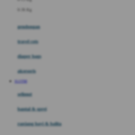
Felt So Sweet
0-36 Kg
Fisher Price
Flipper
gendongan
Friends Of Sally
travel cots
G
diaper bags
Gb
Geko
aksesoris
Graco
SLOT88
Gund
selimut
H
bantal & sprei
Habbie
Haenim
ranjang bayi & balita
Happy Horse