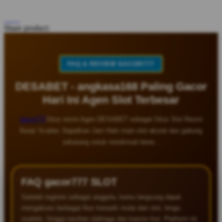
Share product:
FAQ & REVIEW GACOR777
DESABET - angkasa168 Paling Gacor
Hari Ini Agen Slot Terbesar
gacor777
Situs resmi Agen DESABET sebagai Situs Slot Resmi
Banjir Scatter. Dapatkan Jam Hoki main slot akurat dan gabung
sekarang untuk menikmati bene...
FAQ gacor777 SLOT
Setelah register sebagai anggota, kamu langsung dapat
mengakses berbagai fitur menarik mulai dari slot, bingo,
roulette, hingga taruhan olahraga dan kasino live. Platform ini