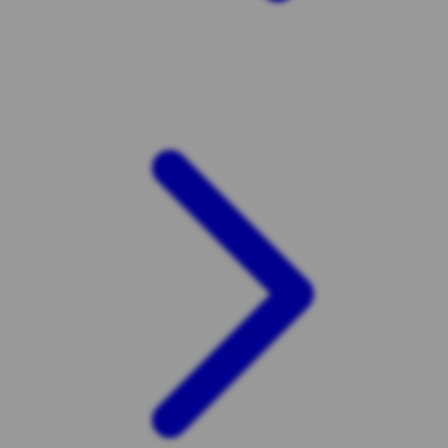
Twistshake
TY Toys
U
V
Veja
Vitaflow
Vtech
W
Waterland
Wellness