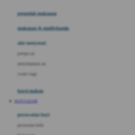
Joie
pengolah makanan
Joolz
Jujube
makanan & multivitamin
K
alat menyusui
Kiddycuts
pompa asi
Kumon
penyimpanan asi
L
cooler bags
Leapfrog
kursi makan
Leclerc
SLOT GACOR
Lee Vierra
Lillebaby
perawatan bayi
Little Bird Told Me
perawatan kulit
Little Miss Janis