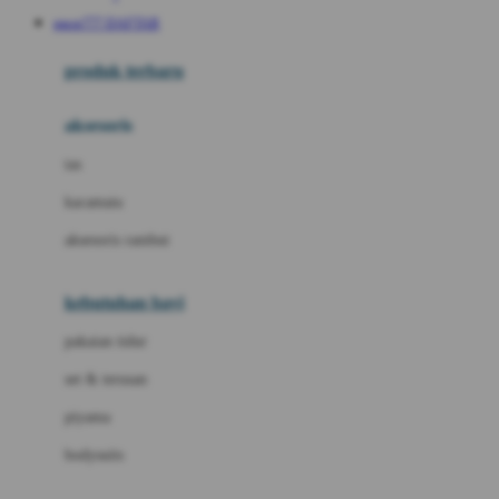
Awan
gacor777 DAFTAR
Azetabio
produk terbaru
B
aksesoris
Baabaasheepz
tas
Babiators
kacamata
Baby Dove
aksesoris rambut
Baby Jogger
Baby Rovega
kebutuhan bayi
Babybee
pakaian tidur
Banana Boat
set & terusan
Banz
piyama
Barbie
bodysuits
Beaba