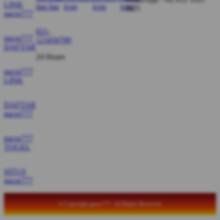
Back to top
gacor777
butuh
unduh aplikasi
we accept
bantuan?
gacor777
hubungi
kami
gacor777
SLOT
Direktorat Jenderal
hubungi
ikuti kami di
gacor777
Perlindungan Konsumen dan
kami
media sosial
LOGIN
Tertib Niaga
Kementerian Perdagangan RI
bantuan
WhatsApp: +62 812 1021
LINK
dan faq
3625
gacor777
021-
gacor777
123456789
DAFTAR
24 Hours
gacor777
LINK