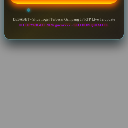
DESABET - Situs Togel Terbesar Gampang JP RTP Live Terupdate
© COPYRIGHT 2026 gacor777 - SEO DON QUIXOTE.