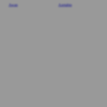
Awan
Azetabio