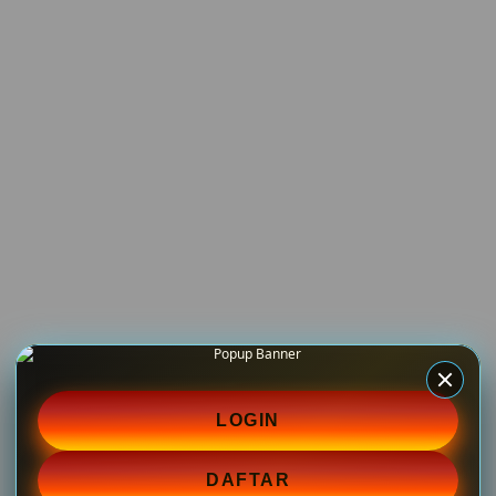
LOGIN
DAFTAR