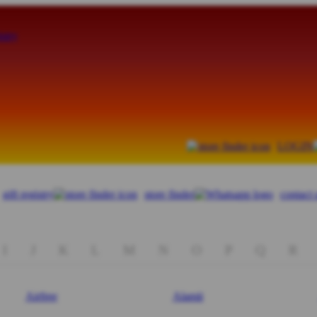
istry
LOGIN
gift registry
store finder
contact 
I
J
K
L
M
N
O
P
Q
R
Airfree
Alamii