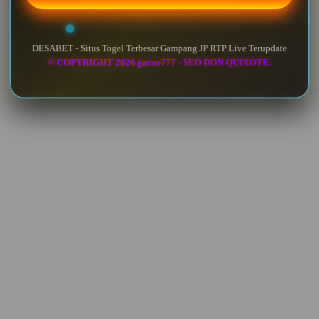
DESABET - Situs Togel Terbesar Gampang JP RTP Live Terupdate
© COPYRIGHT 2026 gacor777 - SEO DON QUIXOTE.