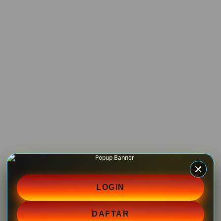
LOGIN
DAFTAR