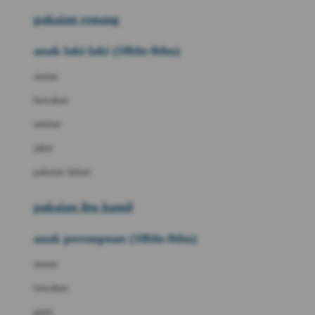
pakaian renang
anak laki-laki (18bln-8thn)
atasan
bawahan
setelan
jaket
pakaian dalam
pakaian ibu hamil
anak perempuan (18bln-8thn)
atasan
bawahan
gaun