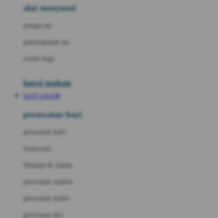
alat menyusui
pompa asi
penyimpanan asi
cooler bags
kursi makan
SLOT GACOR
perawatan bayi
perawatan kulit
Sunscreen
Shampo & Sabun
perawatan rambut
perawatan mulut
perawatan diri