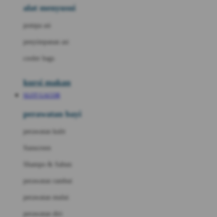
alat menyusui
pompa asi
penyimpanan asi
cooler bags
kursi makan
SLOT GACOR
perawatan bayi
perawatan kulit
Sunscreen
Shampo & Sabun
perawatan rambut
perawatan mulut
perawatan diri