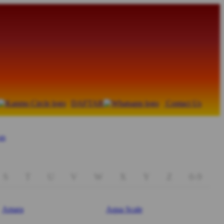
DAFTAR
Contact Us
us
S
T
U
V
W
X
Y
Z
0-9
Amara
Aqua Scale