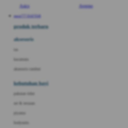
Asics
Aveeno
gacor777 DAFTAR
produk terbaru
aksesoris
tas
kacamata
aksesoris rambut
kebutuhan bayi
pakaian tidur
set & terusan
piyama
bodysuits