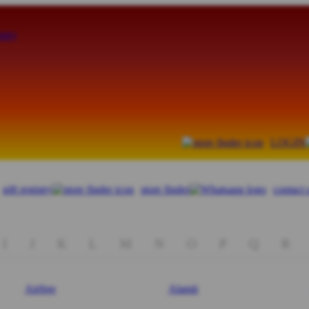
istry
LOGIN
gift registry
store finder
contact 
I
J
K
L
M
N
O
P
Q
R
Airfree
Alamii