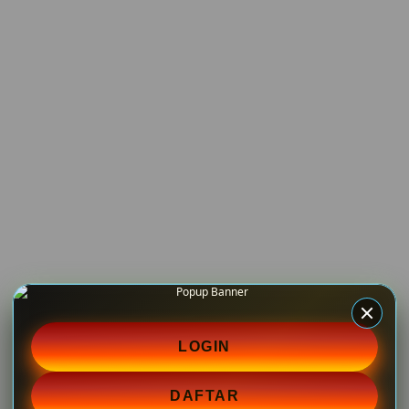
LOGIN
DAFTAR