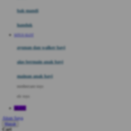
Mini Monkey
Moby
bak mandi
Momami
handuk
Mothercare
SITUS SLOT
Mustela
ayunan dan walker bayi
My Buddy Tag
My K
alas bermain anak bayi
N
mainan anak bayi
Naif
mothercare toys
Nike
elc toys
Nordic Natural
SLOT
Nuby
Akun Saya
Nuna
Masuk
Cari