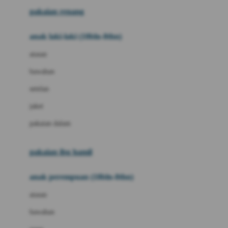
Buggygear
pakaian renang
Bumkins
anak laki-laki (18bln-8thn)
C
atasan
Cetaphil
bawahan
Chicco
setelan
Childlife
jaket
Clevamama
pakaian dalam
Cocolatte
Cottonseeds
pakaian ibu hamil
Cozy N Safe
anak perempuan (18bln-8thn)
Crane
atasan
Cybex
bawahan
D