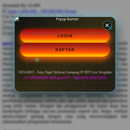
Serendah
Rp 10.000
Q
Earn
1.000.000
-
100.000.000
Bonus
Use Installment Options from
.
Laarn more
QV Baby
Available for :
home delivery
store pickup
R
LOGIN
gacor777
Setelah daftar akun, kamu bisa gunakan tips untuk
Real Shades
menjelajah berbagai permainan kasino, contohnya slot dan meja.
DAFTAR
Strategi ini bisa membantu meningkatkan pengalaman bermainmu,
Red Castle
misalnya dengan memilih permainan yang menawarkan poin tinggi.
Platform ini juga menyediakan strategi untuk usage bingo dan
Ribbon Madness
taruhan olahraga efektif, seperti menganalisis peringkat permainan
DESABET - Situs Togel Terbesar Gampang JP RTP Live Terupdate
untuk membuat keputusan yang lebih hati-hati. Kamu bisa akses
S
© COPYRIGHT 2026 gacor777 - SEO DON QUIXOTE.
sepuluh tips untuk mengelola akun dengan mudah, seperti beralih
cepat antara kategori permainan kasino dan olahraga, semua
Sebamed
dikemas dengan panduan aman. Selain itu, kamu bisa coba terapkan
strategi penggunaan platform lainnya, misalnya, memeriksa
Silver Cross
pembaruan permainan terbaru atau tips untuk deposit dan penarikan
yang lebih cepata. Dengan tips penggunaan ini, kamu akan bisa
Simply Idea
menjelajahi berbagai macam permainan seperti slot, bingo, bahkan
sports-related gaming dengan cara yang menyenangkan dan
Skip Hop
maksimalkan pengalaman bermainmu.
Spectra