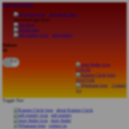
lewati ke Konten
download apps
download app from:
gift registry
Bahasa
ID
LOGIN
DAFTAR
Contact
Us
Toggle Nav
about Kanmo Circle
gift registry
store finder
contact us