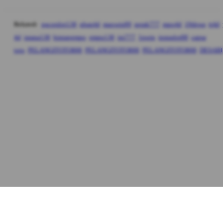
DAFTAR
gacor777
gacor777
TOGEL
SITUS
gacor777
© Copyright gacor777. All Rights Reserved.
Related:
gacorslot138
uban4d
maxwin89
perak777
mpo4d
19dewa
tt4d
4d
istana138
bintangmpo
empu138
ini777
1nwin
instaslot88
capsa
toto
PELANGITOTO888
PELANGITOTO888
PELANGITOTO888
DESAB