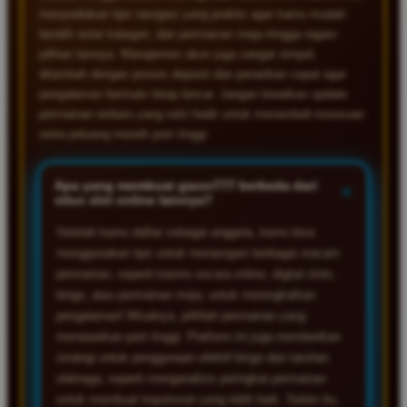
menyediakan tips navigasi yang praktis agar kamu mudah
beralih antar kategori, dari permainan meja hingga ragam
pilihan lainnya. Manajemen akun juga sangat simpel,
ditambah dengan proses deposit dan penarikan cepat agar
pengalaman bermain tetap lancar. Jangan lewatkan update
permainan terbaru yang rutin hadir untuk menambah keseruan
serta peluang meraih poin tinggi.
Apa yang membuat gacor777 berbeda dari
+
situs slot online lainnya?
Setelah kamu daftar sebagai anggota, kamu bisa
menggunakan tips untuk menavigasi berbagai macam
permainan, seperti kasino secara online, digital slots,
bingo, atau permainan meja, untuk meningkatkan
pengalaman! Misalnya, pilihlah permainan yang
menawarkan poin tinggi. Platform ini juga memberikan
strategi untuk penggunaan efektif bingo dan taruhan
olahraga, seperti menganalisis peringkat permainan
untuk membuat keputusan yang lebih baik. Selain itu,