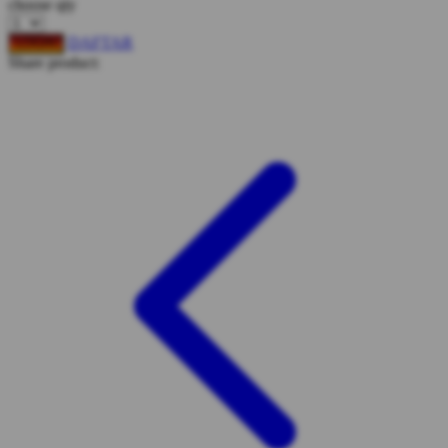
choose qty
Squishmallows
DAFTAR
LOGIN
Starbooks
Share product:
Stick-O
Stokke
Sudocrem
Sumimo
Sunnylife
Sun-Staches
Swimava
T
Tommee Tippee
Trunki
Tutti Bambini