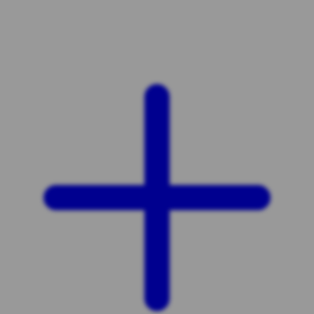
X
Xootz
Y
Yamatoya
Z
Zaxy
Zoggs
0-9
4Moms
59S