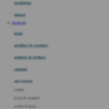
perabotan
Happy Tummy
Hauck
matras
Havaianas
SBOBET88
Hegen
botol
Hot Wheels
sterilizer & warmers
Hybrid
soothers & teethers
I
Inlacta DHA
celemek
Interlac
alat makan
Ivenet
cangkir
J
piring & mangkuk
Jack N Jill
sendok & garpu