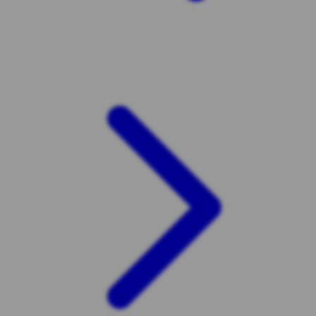
Twistshake
TY Toys
U
V
Veja
Vitaflow
Vtech
W
Waterland
Wellness