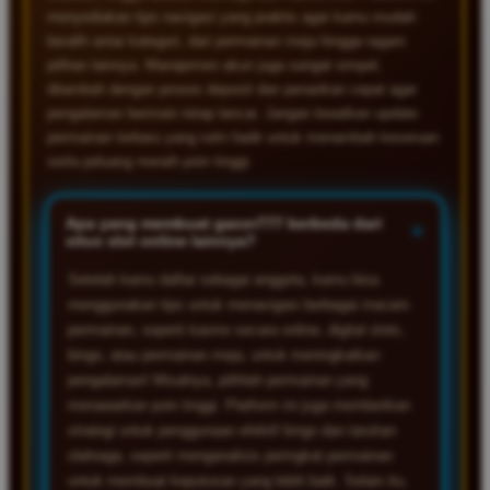
menyediakan tips navigasi yang praktis agar kamu mudah
beralih antar kategori, dari permainan meja hingga ragam
pilihan lainnya. Manajemen akun juga sangat simpel,
ditambah dengan proses deposit dan penarikan cepat agar
pengalaman bermain tetap lancar. Jangan lewatkan update
permainan terbaru yang rutin hadir untuk menambah keseruan
serta peluang meraih poin tinggi.
Apa yang membuat gacor777 berbeda dari
+
situs slot online lainnya?
Setelah kamu daftar sebagai anggota, kamu bisa
menggunakan tips untuk menavigasi berbagai macam
permainan, seperti kasino secara online, digital slots,
bingo, atau permainan meja, untuk meningkatkan
pengalaman! Misalnya, pilihlah permainan yang
menawarkan poin tinggi. Platform ini juga memberikan
strategi untuk penggunaan efektif bingo dan taruhan
olahraga, seperti menganalisis peringkat permainan
untuk membuat keputusan yang lebih baik. Selain itu,