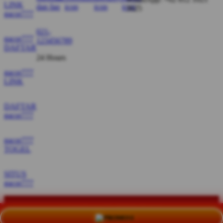
Back to top
gacor777
butuh
unduh aplikasi
we accept
bantuan?
gacor777
hubungi
kami
gacor777
SLOT
Direktorat Jenderal
hubungi
ikuti kami di
gacor777
Perlindungan Konsumen dan
kami
media sosial
LOGIN
Tertib Niaga
Kementerian Perdagangan RI
bantuan
WhatsApp: +62 812 1021
LINK
dan faq
3625
gacor777
021-
gacor777
123456789
DAFTAR
24 Hours
gacor777
LINK
PROMO