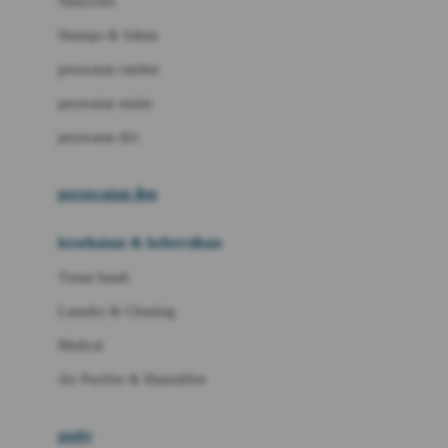
Sunscreen
London Taxi
Shampo & Sabun
Love To Dream
perawatan rambut
perawatan mulut
M
perawatan diri
Magformers
Mama's Choice
perawatan ibu
Mamas&Papas
kesehatan & kebersihan
Mamaway
Tissue basah
Maxi Cosi
Laundry & Cleaning
Megabloks
Medical
Micro
Air Purifier & Humidifier
MiDeer
Mimi & Lula
potty