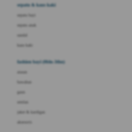
Beauty Barn
sepatu & kaus kaki
Bio Oil
sepatu bayi
Biolane
sepatu anak
Bite Fighters
sandal
Bizzi Growin
kaus kaki
Blackmores
fashion bayi (0bln-3thn)
Blooming Marvellous
atasan
Bonnels
bawahan
Bravado
gaun
Bruder
setelan
Brush Baby
jaket & kardigan
Buds Organics
aksesoris
Bugaboo