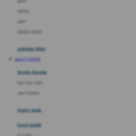
gaun
Dae Organics
setelan
Docare
jaket
Doona
pakaian dalam
Down To Earth
Drew
pakaian tidur
Dr. Brown's
gacor777 LOGIN
E
kereta dorong
ELC
bayi baru lahir
Ergobaby
usia 6 bulan+
Expert Care
koper anak
Ezyroller
kursi mobil
F
0-13 Kg