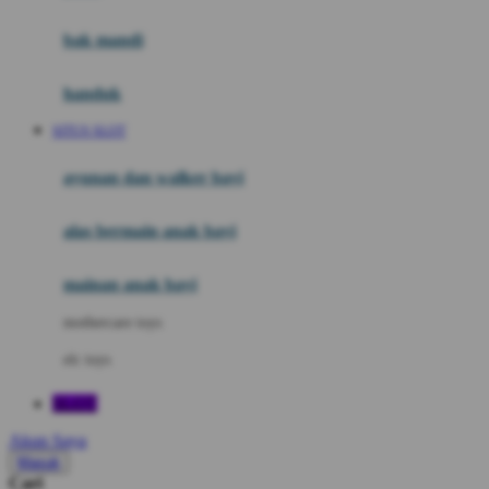
Mini Monkey
Moby
bak mandi
Momami
handuk
Mothercare
SITUS SLOT
Mustela
ayunan dan walker bayi
My Buddy Tag
My K
alas bermain anak bayi
N
mainan anak bayi
Naif
mothercare toys
Nike
elc toys
Nordic Natural
SLOT
Nuby
Akun Saya
Nuna
Masuk
Cari