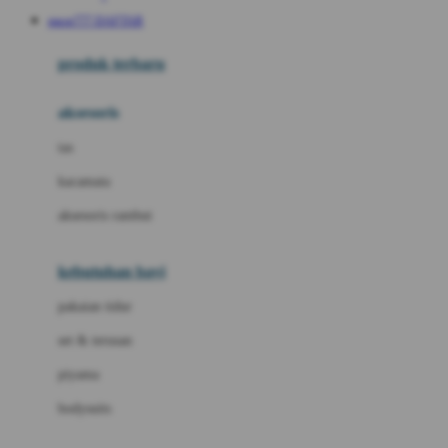
Awan
gacor777 DAFTAR
Azetabio
produk terbaru
B
aksesoris
Baabaasheepz
tas
Babiators
kacamata
Baby Dove
aksesoris rambut
Baby Jogger
Baby Rovega
kebutuhan bayi
Babybee
pakaian tidur
Banana Boat
set & terusan
Banz
piyama
Barbie
bodysuits
Beaba