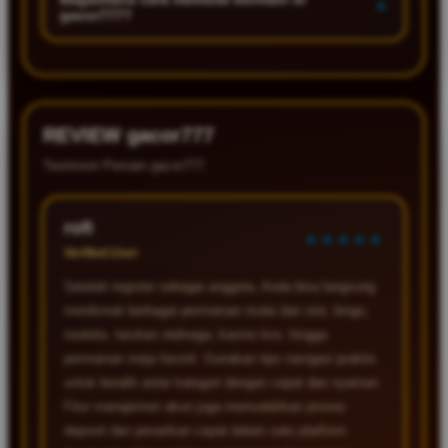
strateginya. Platform ini juga menyediakan strategi
+
penggunaan platform, misalnya dengan cara cepat
gacor777?
pengalaman Anda dengan platform. Misalnya, pelajari
khusus untuk penggunaan bingo dan taruhan olahraga,
beralih antar kategori permainan sesuai minatmu.
cara menavigasi beragam pilihan game seperti slot dan
misalnya dengan menganalisis peringkat permainan
Setelah pendaftaran selesai, anggota baru dapat
Selain itu, kamu bisa memanfaatkan fitur-fitur online
permainan meja untuk menemukan yang sesuai dengan
untuk membuat keputusan yang lebih tepat. Selain itu,
memanfaatkan tips agar pengalaman platform semakin
yang tersedia seperti cek update terbaru dan tips untuk
preferensi Anda. Selain itu, platforms ini menyediakan
kamu bisa mempelajari sepuluh tips untuk mengelola
optimal. Misalnya, selain memilih permainan yang
deposit dan penarikan yang lebih cepat dan aman.
strategi untuk pengelolaan akun berupa tips seperti
akun secara efektif, seperti beralih cepat antar kategori
sesuai dengan tingkat keahlian, juga tersedia strategi
cepat beralih antar kategori permainan, baik kasino atau
REVIEW gacor777
permainan kasino dan aktivitas olahraga, serta
untuk pengelolaan poin yang efektif dalam berbagai
olahraga, dengan sistem keamanan terjamin. Dalam
memastikan keamanan dalam proses deposit dan
Testimoni Pemain gacor777.
kategori seperti slot, bingo dan permainan meja. Untuk
navigasi platform, Anda bisa mengikuti sepuluh cara
penarikan. Dengan menggunakan platform ini, kamu
memaksimalkan aktivitas olahraga, pengguna bisa
praktis untuk meningkatkan pengalaman bermain,
dapat mendapatkan pengalaman bermain yang lebih
mempelajari tips analisis peringkat tim atau memeriksa
seperti mempelajari cara memeriksa pembaruan
penuh tantangan dan menyenangkan.
dina
pembaruan berita terbaru dalam dunia olahraga. Jangan
permainan terbaru atau tips untuk deposit dan
lupa, platform ini menyediakan tips untuk mengelola
Verified User
penarikan yang lebih cepat. Ingat, dengan memahami
akun dengan aman, seperti cara cepat beralih antara
platform ini—dari fitur manajemen akun hingga strategi
game casino, tarutan sports, dan aktivitas lain.
dalam pemilihan game—Anda dapat menjadikan setiap
sesi bermain lebih menyenangkan dan bermanfaat.