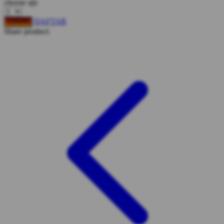
choose qty
Squishmallows
DAFTAR
LOGIN
Starbooks
Share product:
Stick-O
Stokke
Sudocrem
Sumimo
Sunnylife
Sun-Staches
Swimava
T
Tommee Tippee
Trunki
Tutti Bambini