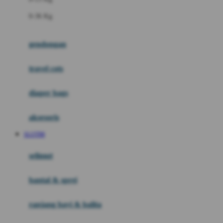
Felt So Sweet
0-36 Kg
Fisher Price
Flipper
gendongan
Friends Of Sally
travel cots
G
diaper bags
Gb
Geko
aksesoris
Graco
SLOT88
Gund
selimut
H
bantal & sprei
Habbie
Haenim
ranjang bayi & balita
Happy Horse