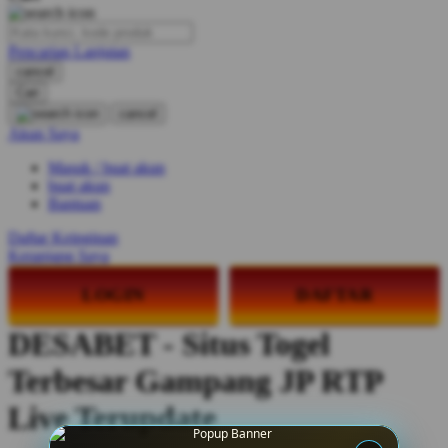
O
Pencarian Lanjutan
Oh Ma Grain
cancel
Okiedog
Cari
cancel
P
Akun Saya
Masuk / buat akun
Peachy
buat akun
Phil & Ted's
Bantuan
Philips Avent
Daftar Keinginan
Keranjang Saya
Pigeon
LOGIN
DAFTAR
Playgro
DESABET - Situs Togel
Poled Global
Terbesar Gampang JP RTP
Ponycycle
Puma
Live Terupdate
Pureats