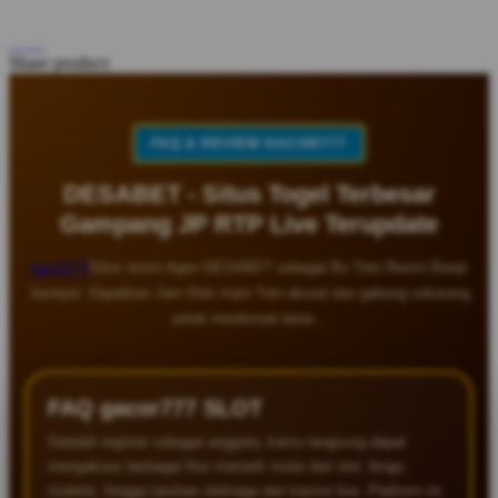
Share product:
FAQ & REVIEW GACOR777
DESABET - Situs Togel Terbesar
Gampang JP RTP Live Terupdate
gacor777
Situs resmi Agen DESABET sebagai Bo Toto Resmi Banjir
Jackpot. Dapatkan Jam Hoki main Toto akurat dan gabung sekarang
untuk menikmati bene...
FAQ gacor777 SLOT
Setelah register sebagai anggota, kamu langsung dapat
mengakses berbagai fitur menarik mulai dari slot, bingo,
roulette, hingga taruhan olahraga dan kasino live. Platform ini