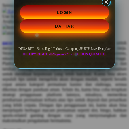
Serendah
Rp 10.000
Q
Earn
1.000.000
-
100.000.000
Bonus
LOGIN
Use Installment Options from
.
Laarn more
QV Baby
Available for :
DAFTAR
home delivery
store pickup
R
gacor777
Setelah daftar akun, kamu bisa gunakan tips untuk
Real Shades
menjelajah berbagai permainan kasino, contohnya slot dan meja.
DESABET - Situs Togel Terbesar Gampang JP RTP Live Terupdate
Strategi ini bisa membantu meningkatkan pengalaman bermainmu,
Red Castle
© COPYRIGHT 2026 gacor777 - SEO DON QUIXOTE.
misalnya dengan memilih permainan yang menawarkan poin tinggi.
Platform ini juga menyediakan strategi untuk usage bingo dan
Ribbon Madness
taruhan olahraga efektif, seperti menganalisis peringkat permainan
untuk membuat keputusan yang lebih hati-hati. Kamu bisa akses
S
sepuluh tips untuk mengelola akun dengan mudah, seperti beralih
cepat antara kategori permainan kasino dan olahraga, semua
Sebamed
dikemas dengan panduan aman. Selain itu, kamu bisa coba terapkan
strategi penggunaan platform lainnya, misalnya, memeriksa
Silver Cross
pembaruan permainan terbaru atau tips untuk deposit dan penarikan
yang lebih cepata. Dengan tips penggunaan ini, kamu akan bisa
Simply Idea
menjelajahi berbagai macam permainan seperti slot, bingo, bahkan
sports-related gaming dengan cara yang menyenangkan dan
Skip Hop
maksimalkan pengalaman bermainmu.
Spectra