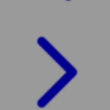
Twistshake
TY Toys
U
V
Veja
Vitaflow
Vtech
W
Waterland
Wellness