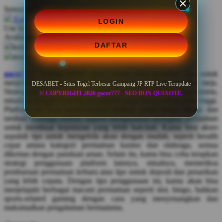
Serendah
Rp 10.000
Q
Earn
1.000.000
-
100.000.000
Bonus
LOGIN
Use Installment Options from
.
Laarn more
QV Baby
Available for :
DAFTAR
home delivery
store pickup
R
gacor777
Setelah daftar akun, kamu bisa gunakan tips untuk
Real Shades
menjelajah berbagai permainan kasino, contohnya slot dan meja.
DESABET - Situs Togel Terbesar Gampang JP RTP Live Terupdate
Strategi ini bisa membantu meningkatkan pengalaman bermainmu,
Red Castle
© COPYRIGHT 2026 gacor777 - SEO DON QUIXOTE.
misalnya dengan memilih permainan yang menawarkan poin tinggi.
Platform ini juga menyediakan strategi untuk usage bingo dan
Ribbon Madness
taruhan olahraga efektif, seperti menganalisis peringkat permainan
untuk membuat keputusan yang lebih hati-hati. Kamu bisa akses
S
sepuluh tips untuk mengelola akun dengan mudah, seperti beralih
cepat antara kategori permainan kasino dan olahraga, semua
Sebamed
dikemas dengan panduan aman. Selain itu, kamu bisa coba terapkan
strategi penggunaan platform lainnya, misalnya, memeriksa
Silver Cross
pembaruan permainan terbaru atau tips untuk deposit dan penarikan
yang lebih cepata. Dengan tips penggunaan ini, kamu akan bisa
Simply Idea
menjelajahi berbagai macam permainan seperti slot, bingo, bahkan
sports-related gaming dengan cara yang menyenangkan dan
Skip Hop
maksimalkan pengalaman bermainmu.
Spectra