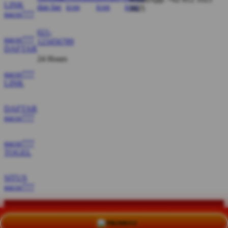
Back to top
gacor777
butuh
unduh aplikasi
we accept
bantuan?
gacor777
hubungi
kami
gacor777
SLOT
Direktorat Jenderal
hubungi
ikuti kami di
gacor777
Perlindungan Konsumen dan
kami
media sosial
LOGIN
Tertib Niaga
Kementerian Perdagangan RI
bantuan
WhatsApp: +62 812 1021
LINK
dan faq
3625
gacor777
021-
gacor777
123456789
DAFTAR
24 Hours
gacor777
LINK
PROMO