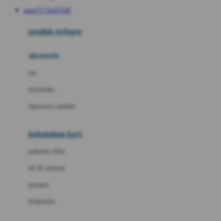
Awan
gacor777 DAFTAR
Azetabio
produk terbaru
B
aksesoris
Baabaasheepz
tas
Babiators
kacamata
Baby Dove
aksesoris rambut
Baby Jogger
Baby Rovega
kebutuhan bayi
Babybee
pakaian tidur
Banana Boat
set & terusan
Banz
piyama
Barbie
bodysuits
Beaba