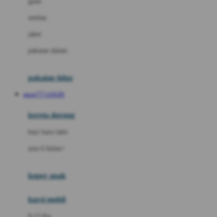
gaun
Dae Organics
setelan
Docare
jaket
Doona
pakaian dalam
Down To Earth
Drew
pakaian tidur
Dr. Brown's
gacor777 LOGIN
E
kereta dorong
ELC
bayi baru lahir
Ergobaby
usia 6 bulan+
Expert Care
koper anak
Ezyroller
kursi mobil
F
0-13 Kg