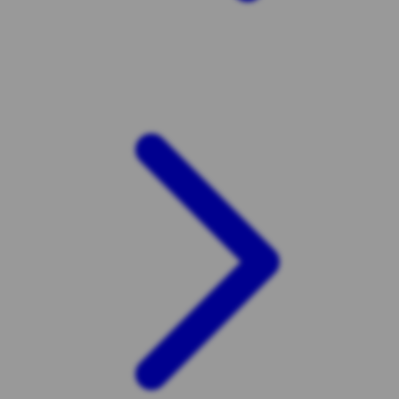
Twistshake
TY Toys
U
V
Veja
Vitaflow
Vtech
W
Waterland
Wellness