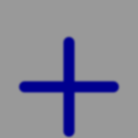
X
Xootz
Y
Yamatoya
Z
Zaxy
Zoggs
0-9
4Moms
59S