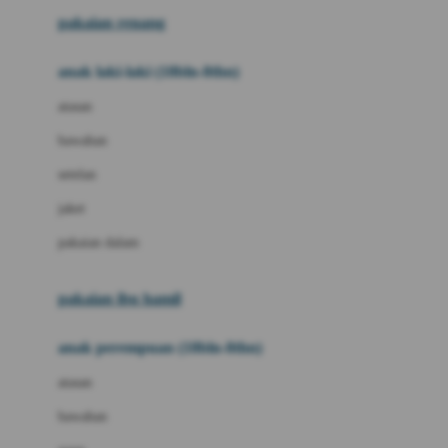
Buggygear
pakaian renang
Bumkins
anak laki-laki (18bln-8thn)
C
atasan
Cetaphil
bawahan
Chicco
setelan
Childlife
jaket
Clevamama
pakaian dalam
Cocolatte
Cottonseeds
pakaian ibu hamil
Cozy N Safe
anak perempuan (18bln-8thn)
Crane
atasan
Cybex
bawahan
D