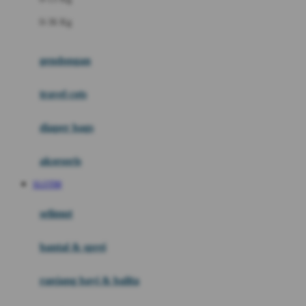
Felt So Sweet
0-36 Kg
Fisher Price
Flipper
gendongan
Friends Of Sally
travel cots
G
diaper bags
Gb
Geko
aksesoris
Graco
SLOT88
Gund
selimut
H
bantal & sprei
Habbie
Haenim
ranjang bayi & balita
Happy Horse