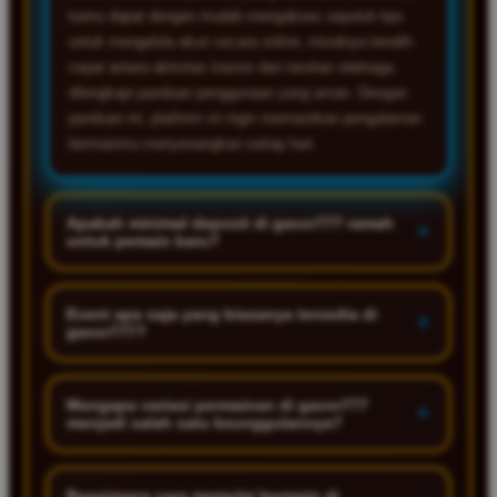
kamu dapat dengan mudah mengakses sepuluh tips
untuk mengelola akun secara online, misalnya beralih
cepat antara aktivitas kasino dan taruhan olahraga,
dilengkapi panduan penggunaan yang aman. Dengan
panduan ini, platform ini ingin memastikan pengalaman
bermainmu menyenangkan setiap hari.
Apakah minimal deposit di gacor777 ramah
+
untuk pemain baru?
Setelah kamu mendaftar sebagai anggota baru, kamu
bisa menggunakan platform ini secara efektif. Misalnya,
Event apa saja yang biasanya tersedia di
+
gacor777?
kamu bisa browsing berbagai macam permainan seperti
kasino, slots, bola, atau bingo. Untuk mendapatkan
Setelah register sebagai anggota baru, kamu bisa
pengalaman bermain yang lebih optimal, coba
menggunakan tips untuk menavigasi beragam
Mengapa variasi permainan di gacor777
perhatikan tips dan strategi yang tersedia. Platform ini
+
menjadi salah satu keunggulannya?
permainan yang tersedia, contohnya dengan memilih
juga menyediakan panduan untuk mengelola akunmu
game slot yang menawarkan poin tinggi atau mencoba
dengan baik. Bagi pemain baru, kamu dapat mengikuti
Setelah mendaftar sebagai anggota, Anda dapat
permainan meja baru untuk mengoptimalkan
sepuluh cara praktis untuk mengoptimalkan
menggunakan berbagai tips untuk memaksimalkan
Bagaimana cara memulai bermain di