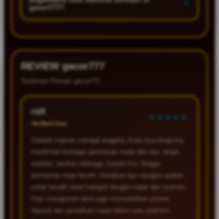
strateginya. Platform ini juga menyediakan strategi
+
penggunaan platform, misalnya dengan cara cepat
gacor777?
pengalaman Anda dengan platform. Misalnya, pelajari
khusus untuk penggunaan bingo dan taruhan olahraga,
beralih antar kategori permainan sesuai minatmu.
cara menavigasi beragam pilihan game seperti slot dan
misalnya dengan menganalisis peringkat permainan
Setelah pendaftaran selesai, anggota baru dapat
Selain itu, kamu bisa memanfaatkan fitur-fitur online
permainan meja untuk menemukan yang sesuai dengan
untuk membuat keputusan yang lebih tepat. Selain itu,
memanfaatkan tips agar pengalaman platform semakin
yang tersedia seperti cek update terbaru dan tips untuk
preferensi Anda. Selain itu, platforms ini menyediakan
kamu bisa mempelajari sepuluh tips untuk mengelola
optimal. Misalnya, selain memilih permainan yang
deposit dan penarikan yang lebih cepat dan aman.
strategi untuk pengelolaan akun berupa tips seperti
akun secara efektif, seperti beralih cepat antar kategori
sesuai dengan tingkat keahlian, juga tersedia strategi
cepat beralih antar kategori permainan, baik kasino atau
REVIEW gacor777
permainan kasino dan aktivitas olahraga, serta
untuk pengelolaan poin yang efektif dalam berbagai
olahraga, dengan sistem keamanan terjamin. Dalam
memastikan keamanan dalam proses deposit dan
Testimoni Pemain gacor777.
kategori seperti slot, bingo dan permainan meja. Untuk
navigasi platform, Anda bisa mengikuti sepuluh cara
penarikan. Dengan menggunakan platform ini, kamu
memaksimalkan aktivitas olahraga, pengguna bisa
praktis untuk meningkatkan pengalaman bermain,
dapat mendapatkan pengalaman bermain yang lebih
mempelajari tips analisis peringkat tim atau memeriksa
seperti mempelajari cara memeriksa pembaruan
dina
penuh tantangan dan menyenangkan.
pembaruan berita terbaru dalam dunia olahraga. Jangan
★★★★★
permainan terbaru atau tips untuk deposit dan
Verified User
lupa, platform ini menyediakan tips untuk mengelola
penarikan yang lebih cepat. Ingat, dengan memahami
akun dengan aman, seperti cara cepat beralih antara
Setelah mendaftar sebagai anggota, anda bisa
platform ini—dari fitur manajemen akun hingga strategi
game casino, tarutan sports, dan aktivitas lain.
memanfaatkan tips untuk menavigasi berbagai macam
dalam pemilihan game—Anda dapat menjadikan setiap
permainan, misalnya memilih permainan slot gratis
sesi bermain lebih menyenangkan dan bermanfaat.
atau meja yang menawarkan poin tinggi. Platform ini
juga menyediakan strategi untuk penggunaan efektif
bingo dan taruhan olahraga, seperti menganalisis
peringkat pertandingan dan skor tim untuk membuat