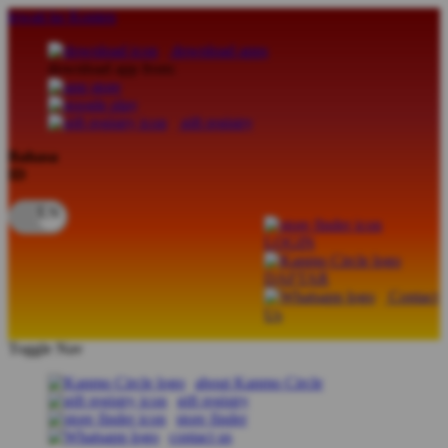
lewati ke Konten
download apps
download app from:
gift registry
Bahasa
ID
LOGIN
DAFTAR
Contact
Us
Toggle Nav
about Kanmo Circle
gift registry
store finder
contact us