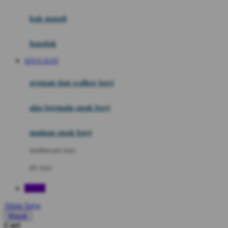
Mini Monkey
Moby
bak mandi
Momami
handuk
Mothercare
SITUS SLOT
Mustela
ayunan dan walker bayi
My Buddy Tag
My K
alas bermain anak bayi
N
mainan anak bayi
Naif
mothercare toys
Nike
elc toys
Nordic Natural
SLOT
Nuby
Akun Saya
Nuna
Masuk
Cari