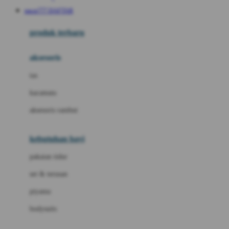
Awan
gacor777 DAFTAR
Azetabio
produk terbaru
B
aksesoris
Baabaasheepz
tas
Babiators
kacamata
Baby Dove
aksesoris rambut
Baby Jogger
Baby Rovega
kebutuhan bayi
Babybee
pakaian tidur
Banana Boat
set & terusan
Banz
piyama
Barbie
bodysuits
Beaba