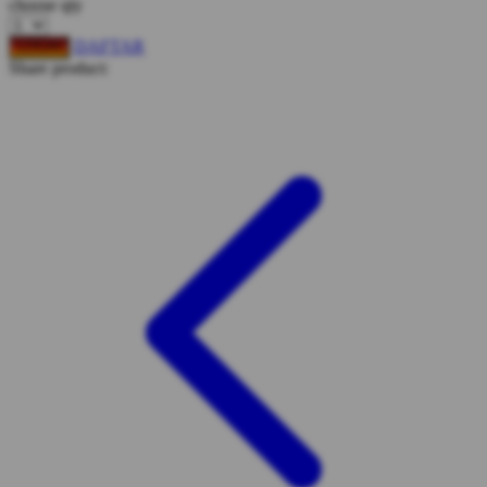
choose qty
Squishmallows
DAFTAR
LOGIN
Starbooks
Share product:
Stick-O
Stokke
Sudocrem
Sumimo
Sunnylife
Sun-Staches
Swimava
T
Tommee Tippee
Trunki
Tutti Bambini