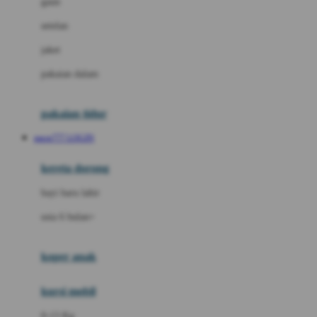
gaun
Dae Organics
setelan
Docare
jaket
Doona
pakaian dalam
Down To Earth
Drew
pakaian tidur
Dr. Brown's
gacor777 LOGIN
E
kereta dorong
ELC
bayi baru lahir
Ergobaby
usia 6 bulan+
Expert Care
koper anak
Ezyroller
kursi mobil
F
0-13 Kg