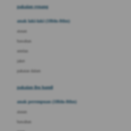
Buggygear
pakaian renang
Bumkins
anak laki-laki (18bln-8thn)
C
atasan
Cetaphil
bawahan
Chicco
setelan
Childlife
jaket
Clevamama
pakaian dalam
Cocolatte
Cottonseeds
pakaian ibu hamil
Cozy N Safe
anak perempuan (18bln-8thn)
Crane
atasan
Cybex
bawahan
D