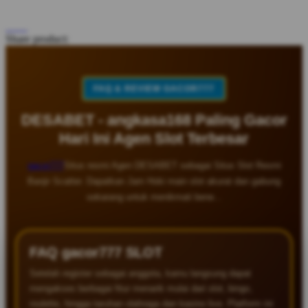
Share product:
FAQ & REVIEW GACOR777
DESABET - angkasa168 Paling Gacor
Hari Ini Agen Slot Terbesar
gacor777
Situs resmi Agen DESABET sebagai Situs Slot Resmi
Banjir Scatter. Dapatkan Jam Hoki main slot akurat dan gabung
sekarang untuk menikmati bene...
FAQ gacor777 SLOT
Setelah register sebagai anggota, kamu langsung dapat
mengakses berbagai fitur menarik mulai dari slot, bingo,
roulette, hingga taruhan olahraga dan kasino live. Platform ini