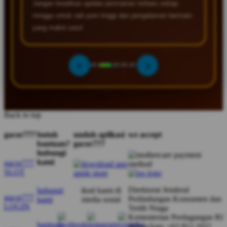
keputusan yang lebih bijak dalam bertaruh. Pengguna
dapat dengan mudah mengakses sepuluh tips untuk
mengelola akun mereka, seperti cara beralih cepat
antara kategori casino dan olahraga lewat aplikasi,
serta panduan tentang keamanan saat bermain. Ada
pula tips untuk deposit, penghasilan poin, atau
withdraw yang lebih efisien, serta update permainan
terbaru yang bisa dicoba secara gratis. Dengan tips
penggunaan yang tersedia, platform ini bertujuan
menjadikan pengalaman dalam menjelajahi berbagai
macam permainan seperti slot, bingo, dan taruhan
olahraga menjadi lebih mudah dan menyenangkan bagi
setiap penggunannya.
‹
›