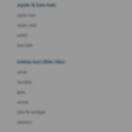
Beauty Barn
sepatu & kaus kaki
Bio Oil
sepatu bayi
Biolane
sepatu anak
Bite Fighters
sandal
Bizzi Growin
kaus kaki
Blackmores
fashion bayi (0bln-3thn)
Blooming Marvellous
atasan
Bonnels
bawahan
Bravado
gaun
Bruder
setelan
Brush Baby
jaket & kardigan
Buds Organics
aksesoris
Bugaboo