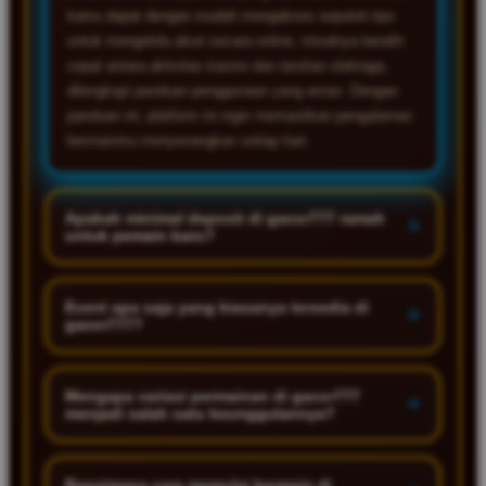
kamu dapat dengan mudah mengakses sepuluh tips
untuk mengelola akun secara online, misalnya beralih
cepat antara aktivitas kasino dan taruhan olahraga,
dilengkapi panduan penggunaan yang aman. Dengan
panduan ini, platform ini ingin memastikan pengalaman
bermainmu menyenangkan setiap hari.
Apakah minimal deposit di gacor777 ramah
+
untuk pemain baru?
Setelah kamu mendaftar sebagai anggota baru, kamu
bisa menggunakan platform ini secara efektif. Misalnya,
Event apa saja yang biasanya tersedia di
+
gacor777?
kamu bisa browsing berbagai macam permainan seperti
kasino, slots, bola, atau bingo. Untuk mendapatkan
Setelah register sebagai anggota baru, kamu bisa
pengalaman bermain yang lebih optimal, coba
menggunakan tips untuk menavigasi beragam
Mengapa variasi permainan di gacor777
perhatikan tips dan strategi yang tersedia. Platform ini
+
menjadi salah satu keunggulannya?
permainan yang tersedia, contohnya dengan memilih
juga menyediakan panduan untuk mengelola akunmu
game slot yang menawarkan poin tinggi atau mencoba
dengan baik. Bagi pemain baru, kamu dapat mengikuti
Setelah mendaftar sebagai anggota, Anda dapat
permainan meja baru untuk mengoptimalkan
sepuluh cara praktis untuk mengoptimalkan
menggunakan berbagai tips untuk memaksimalkan
Bagaimana cara memulai bermain di