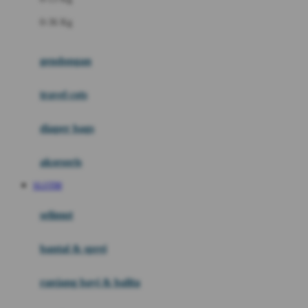
Felt So Sweet
0-36 Kg
Fisher Price
Flipper
gendongan
Friends Of Sally
travel cots
G
diaper bags
Gb
Geko
aksesoris
Graco
SLOT88
Gund
selimut
H
bantal & sprei
Habbie
Haenim
ranjang bayi & balita
Happy Horse