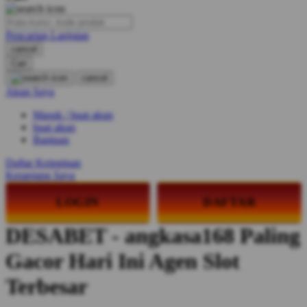
O
Pencarian Lanjutan
Oh Ma Grain
cancel
Okiedog
Cari
cancel
P
Akun Saya
Masuk / buat akun
Peachy
buat akun
Phil & Ted's
Bantuan
Philips Avent
Daftar Keinginan
Keranjang Saya
Pigeon
LOGIN
DAFTAR
Playgro
DESABET - angkasa168 Paling
Poled Global
Gacor Hari Ini Agen Slot
Ponycycle
Puma
Terbesar
Pureats