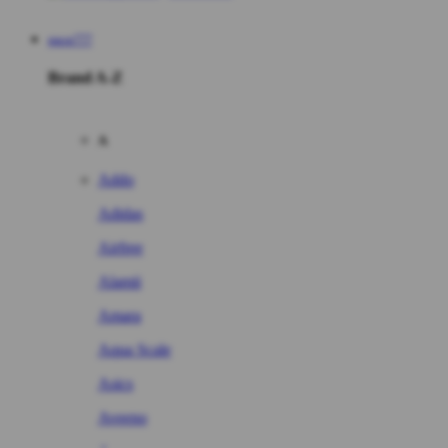
gacor777
Brand A-Z
A
Addo
Adidas
Airfree
Alamii
Amara
Aqua Scale
Asics
Aveeno