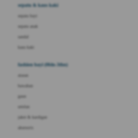
Beauty Barn
sepatu & kaus kaki
Bio Oil
sepatu bayi
Biolane
sepatu anak
Bite Fighters
sandal
Bizzi Growin
kaus kaki
Blackmores
fashion bayi (0bln-3thn)
Blooming Marvellous
atasan
Bonnels
bawahan
Bravado
gaun
Bruder
setelan
Brush Baby
jaket & kardigan
Buds Organics
aksesoris
Bugaboo