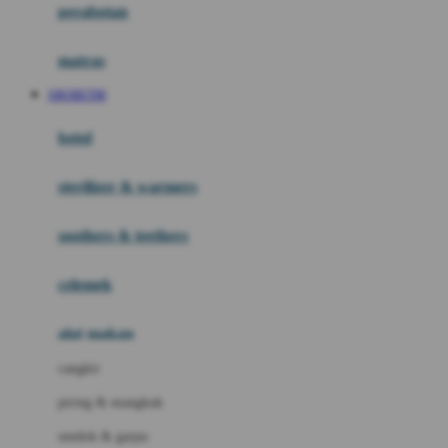
perabotan
Happy Tummy
Hauck
matras
Havaianas
SBOBET88
Hegen
botol
Hot Wheels
sterilizer & warmers
Hybrid
soothers & teethers
I
Inlacta DHA
celemek
Interlac
alat makan
Ivenet
cangkir
J
piring & mangkuk
Jack N Jill
sendok & garpu