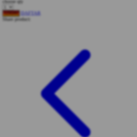
choose qty
Squishmallows
DAFTAR
LOGIN
Starbooks
Share product:
Stick-O
Stokke
Sudocrem
Sumimo
Sunnylife
Sun-Staches
Swimava
T
Tommee Tippee
Trunki
Tutti Bambini