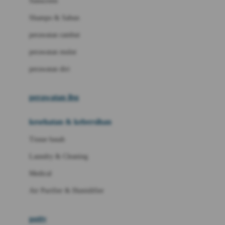
Sunscreen
London Taxi
Shampo & Sabun
Love To Dream
perawatan rambut
perawatan mulut
M
perawatan diri
Magformers
Mama's Choice
perawatan ibu
Mamas&Papas
kesehatan & kebersihan
Mamaway
Tissue basah
Maxi Cosi
Laundry & Cleaning
Megabloks
Medical
Micro
Air Purifier & Humidifier
MiDeer
Mimi & Lula
potty