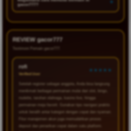
strateginya. Platform ini juga menyediakan strategi
+
penggunaan platform, misalnya dengan cara cepat
gacor777?
pengalaman Anda dengan platform. Misalnya, pelajari
khusus untuk penggunaan bingo dan taruhan olahraga,
beralih antar kategori permainan sesuai minatmu.
cara menavigasi beragam pilihan game seperti slot dan
misalnya dengan menganalisis peringkat permainan
Setelah pendaftaran selesai, anggota baru dapat
Selain itu, kamu bisa memanfaatkan fitur-fitur online
permainan meja untuk menemukan yang sesuai dengan
untuk membuat keputusan yang lebih tepat. Selain itu,
memanfaatkan tips agar pengalaman platform semakin
yang tersedia seperti cek update terbaru dan tips untuk
preferensi Anda. Selain itu, platforms ini menyediakan
kamu bisa mempelajari sepuluh tips untuk mengelola
optimal. Misalnya, selain memilih permainan yang
deposit dan penarikan yang lebih cepat dan aman.
strategi untuk pengelolaan akun berupa tips seperti
akun secara efektif, seperti beralih cepat antar kategori
sesuai dengan tingkat keahlian, juga tersedia strategi
cepat beralih antar kategori permainan, baik kasino atau
REVIEW gacor777
permainan kasino dan aktivitas olahraga, serta
untuk pengelolaan poin yang efektif dalam berbagai
olahraga, dengan sistem keamanan terjamin. Dalam
memastikan keamanan dalam proses deposit dan
Testimoni Pemain gacor777.
kategori seperti slot, bingo dan permainan meja. Untuk
navigasi platform, Anda bisa mengikuti sepuluh cara
penarikan. Dengan menggunakan platform ini, kamu
memaksimalkan aktivitas olahraga, pengguna bisa
praktis untuk meningkatkan pengalaman bermain,
dapat mendapatkan pengalaman bermain yang lebih
mempelajari tips analisis peringkat tim atau memeriksa
seperti mempelajari cara memeriksa pembaruan
penuh tantangan dan menyenangkan.
dina
pembaruan berita terbaru dalam dunia olahraga. Jangan
permainan terbaru atau tips untuk deposit dan
lupa, platform ini menyediakan tips untuk mengelola
Verified User
penarikan yang lebih cepat. Ingat, dengan memahami
akun dengan aman, seperti cara cepat beralih antara
platform ini—dari fitur manajemen akun hingga strategi
game casino, tarutan sports, dan aktivitas lain.
dalam pemilihan game—Anda dapat menjadikan setiap
sesi bermain lebih menyenangkan dan bermanfaat.