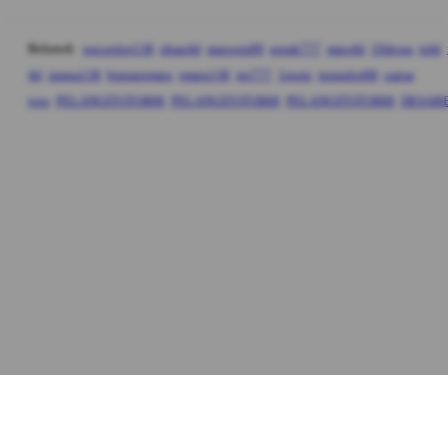
DAFTAR
gacor777
gacor777
TOGEL
SITUS
gacor777
© Copyright gacor777. All Rights Reserved.
Related:
gacorslot138
uban4d
maxwin89
perak777
mpo4d
19dewa
tt4d
4d
istana138
bintangmpo
empu138
ini777
1nwin
instaslot88
capsa
toto
PELANGITOTO888
PELANGITOTO888
PELANGITOTO888
DESAB