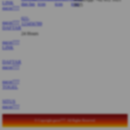
Back to top
gacor777
butuh
unduh aplikasi
we accept
bantuan?
gacor777
hubungi
kami
gacor777
SLOT
Direktorat Jenderal
hubungi
ikuti kami di
gacor777
Perlindungan Konsumen dan
kami
media sosial
LOGIN
Tertib Niaga
Kementerian Perdagangan RI
bantuan
WhatsApp: +62 812 1021
LINK
dan faq
3625
gacor777
021-
gacor777
123456789
DAFTAR
24 Hours
gacor777
LINK