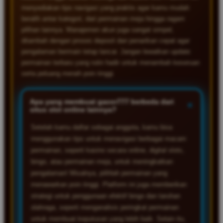
menyediakan tips navigasi yang praktis agar kamu mudah
beralih antar kategori, dari permainan meja hingga ragam
pilihan lainnya. Manajemen akun juga sangat simpel,
ditambah dengan proses deposit dan penarikan cepat agar
pengalaman bermain tetap lancar. Jangan lewatkan update
permainan terbaru yang rutin hadir untuk menambah keseruan
serta peluang meraih poin tinggi.
Apa yang membuat gacor777 berbeda dari
+
situs slot online lainnya?
Setelah kamu daftar sebagai anggota, kamu bisa
menggunakan tips untuk menavigasi berbagai macam
permainan, seperti kasino secara online, digital slots,
bingo, atau permainan meja, untuk meningkatkan
pengalaman! Misalnya, pilihlah permainan yang
menawarkan poin tinggi. Platform ini juga memberikan
strategi untuk penggunaan efektif bingo dan taruhan
olahraga, seperti menganalisis peringkat permainan
untuk membuat keputusan yang lebih baik. Selain itu,