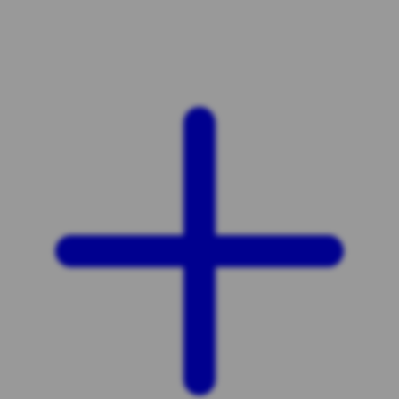
X
Xootz
Y
Yamatoya
Z
Zaxy
Zoggs
0-9
4Moms
59S