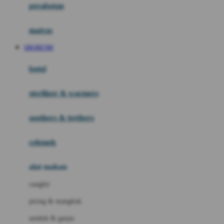
perabotan
Happy Tummy
Hauck
matras
Havaianas
SBOBET88
Hegen
botol
Hot Wheels
sterilizer & warmers
Hybrid
soothers & teethers
I
Inlacta DHA
celemek
Interlac
alat makan
Ivenet
cangkir
J
piring & mangkuk
Jack N Jill
sendok & garpu