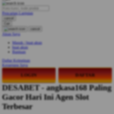
O
Pencarian Lanjutan
Oh Ma Grain
cancel
Okiedog
Cari
cancel
P
Akun Saya
Masuk / buat akun
Peachy
buat akun
Phil & Ted's
Bantuan
Philips Avent
Daftar Keinginan
Keranjang Saya
Pigeon
LOGIN
DAFTAR
Playgro
DESABET - angkasa168 Paling
Poled Global
Gacor Hari Ini Agen Slot
Ponycycle
Puma
Terbesar
Pureats