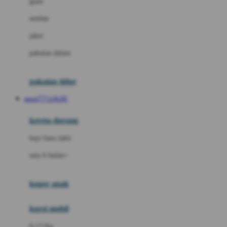
gaun
Dae Organics
setelan
Docare
jaket
Doona
pakaian dalam
Down To Earth
Drew
pakaian tidur
Dr. Brown's
gacor777 LOGIN
E
kereta dorong
ELC
bayi baru lahir
Ergobaby
usia 6 bulan+
Expert Care
koper anak
Ezyroller
kursi mobil
F
0-13 Kg