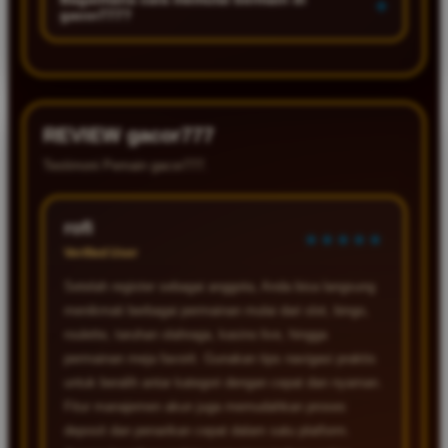
strateginya. Platform ini juga menyediakan strategi
+
penggunaan platform, misalnya dengan cara cepat
gacor777?
pengalaman Anda dengan platform. Misalnya, pelajari
khusus untuk penggunaan bingo dan taruhan olahraga,
beralih antar kategori permainan sesuai minatmu.
cara menavigasi beragam pilihan game seperti slot dan
misalnya dengan menganalisis peringkat permainan
Setelah pendaftaran selesai, anggota baru dapat
Selain itu, kamu bisa memanfaatkan fitur-fitur online
permainan meja untuk menemukan yang sesuai dengan
untuk membuat keputusan yang lebih tepat. Selain itu,
memanfaatkan tips agar pengalaman platform semakin
yang tersedia seperti cek update terbaru dan tips untuk
preferensi Anda. Selain itu, platforms ini menyediakan
kamu bisa mempelajari sepuluh tips untuk mengelola
optimal. Misalnya, selain memilih permainan yang
deposit dan penarikan yang lebih cepat dan aman.
strategi untuk pengelolaan akun berupa tips seperti
akun secara efektif, seperti beralih cepat antar kategori
sesuai dengan tingkat keahlian, juga tersedia strategi
cepat beralih antar kategori permainan, baik kasino atau
REVIEW gacor777
permainan kasino dan aktivitas olahraga, serta
untuk pengelolaan poin yang efektif dalam berbagai
olahraga, dengan sistem keamanan terjamin. Dalam
memastikan keamanan dalam proses deposit dan
Testimoni Pemain gacor777.
kategori seperti slot, bingo dan permainan meja. Untuk
navigasi platform, Anda bisa mengikuti sepuluh cara
penarikan. Dengan menggunakan platform ini, kamu
memaksimalkan aktivitas olahraga, pengguna bisa
praktis untuk meningkatkan pengalaman bermain,
dapat mendapatkan pengalaman bermain yang lebih
mempelajari tips analisis peringkat tim atau memeriksa
seperti mempelajari cara memeriksa pembaruan
dina
penuh tantangan dan menyenangkan.
pembaruan berita terbaru dalam dunia olahraga. Jangan
★★★★★
permainan terbaru atau tips untuk deposit dan
Verified User
lupa, platform ini menyediakan tips untuk mengelola
penarikan yang lebih cepat. Ingat, dengan memahami
akun dengan aman, seperti cara cepat beralih antara
Setelah mendaftar sebagai anggota, anda bisa
platform ini—dari fitur manajemen akun hingga strategi
game casino, tarutan sports, dan aktivitas lain.
memanfaatkan tips untuk menavigasi berbagai macam
dalam pemilihan game—Anda dapat menjadikan setiap
permainan, misalnya memilih permainan slot gratis
sesi bermain lebih menyenangkan dan bermanfaat.
atau meja yang menawarkan poin tinggi. Platform ini
juga menyediakan strategi untuk penggunaan efektif
bingo dan taruhan olahraga, seperti menganalisis
peringkat pertandingan dan skor tim untuk membuat