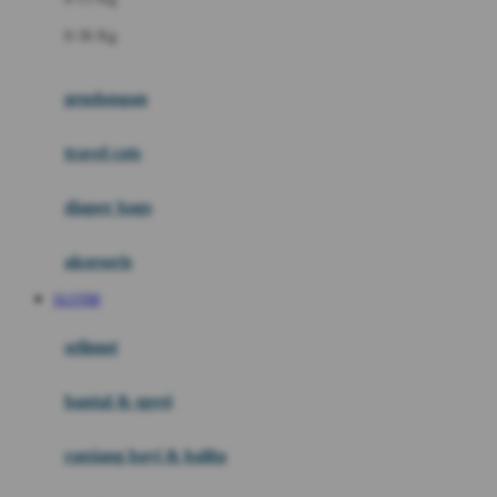
Felt So Sweet
0-36 Kg
Fisher Price
Flipper
gendongan
Friends Of Sally
travel cots
G
diaper bags
Gb
Geko
aksesoris
Graco
SLOT88
Gund
selimut
H
bantal & sprei
Habbie
Haenim
ranjang bayi & balita
Happy Horse