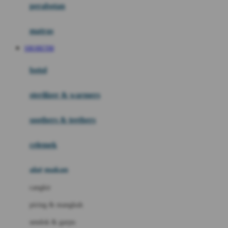
perabotan
Happy Tummy
Hauck
matras
Havaianas
SBOBET88
Hegen
botol
Hot Wheels
sterilizer & warmers
Hybrid
soothers & teethers
I
Inlacta DHA
celemek
Interlac
alat makan
Ivenet
cangkir
J
piring & mangkuk
Jack N Jill
sendok & garpu