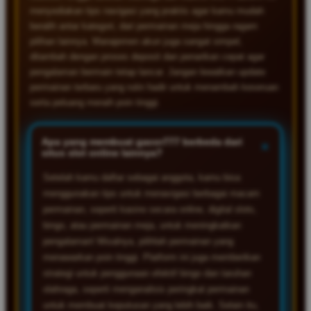
menyediakan tips navigasi yang praktis agar kamu mudah
beralih antar kategori, dari permainan meja hingga ragam
pilihan lainnya. Manajemen akun juga sangat simpel,
ditambah dengan proses deposit dan penarikan cepat agar
pengalaman bermain tetap lancar. Jangan lewatkan update
permainan terbaru yang rutin hadir untuk menambah keseruan
serta peluang meraih poin tinggi.
Apa yang membuat gacor777 berbeda dari
+
situs slot online lainnya?
Setelah kamu daftar sebagai anggota, kamu bisa
menggunakan tips untuk menavigasi berbagai macam
permainan, seperti kasino secara online, digital slots,
bingo, atau permainan meja, untuk meningkatkan
pengalaman! Misalnya, pilihlah permainan yang
menawarkan poin tinggi. Platform ini juga memberikan
strategi untuk penggunaan efektif bingo dan taruhan
olahraga, seperti menganalisis peringkat permainan
untuk membuat keputusan yang lebih baik. Selain itu,