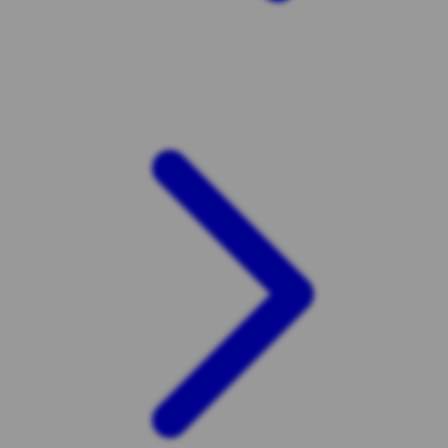
Twistshake
TY Toys
U
V
Veja
Vitaflow
Vtech
W
Waterland
Wellness