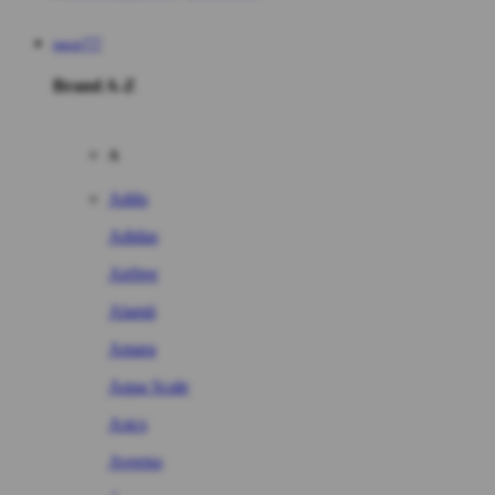
gacor777
Brand A-Z
A
Addo
Adidas
Airfree
Alamii
Amara
Aqua Scale
Asics
Aveeno