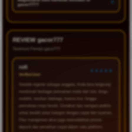
strateginya. Platform ini juga menyediakan strategi
+
penggunaan platform, misalnya dengan cara cepat
gacor777?
pengalaman Anda dengan platform. Misalnya, pelajari
khusus untuk penggunaan bingo dan taruhan olahraga,
beralih antar kategori permainan sesuai minatmu.
cara menavigasi beragam pilihan game seperti slot dan
misalnya dengan menganalisis peringkat permainan
Setelah pendaftaran selesai, anggota baru dapat
Selain itu, kamu bisa memanfaatkan fitur-fitur online
permainan meja untuk menemukan yang sesuai dengan
untuk membuat keputusan yang lebih tepat. Selain itu,
memanfaatkan tips agar pengalaman platform semakin
yang tersedia seperti cek update terbaru dan tips untuk
preferensi Anda. Selain itu, platforms ini menyediakan
kamu bisa mempelajari sepuluh tips untuk mengelola
optimal. Misalnya, selain memilih permainan yang
deposit dan penarikan yang lebih cepat dan aman.
strategi untuk pengelolaan akun berupa tips seperti
akun secara efektif, seperti beralih cepat antar kategori
sesuai dengan tingkat keahlian, juga tersedia strategi
cepat beralih antar kategori permainan, baik kasino atau
REVIEW gacor777
permainan kasino dan aktivitas olahraga, serta
untuk pengelolaan poin yang efektif dalam berbagai
olahraga, dengan sistem keamanan terjamin. Dalam
memastikan keamanan dalam proses deposit dan
Testimoni Pemain gacor777.
kategori seperti slot, bingo dan permainan meja. Untuk
navigasi platform, Anda bisa mengikuti sepuluh cara
penarikan. Dengan menggunakan platform ini, kamu
memaksimalkan aktivitas olahraga, pengguna bisa
praktis untuk meningkatkan pengalaman bermain,
dapat mendapatkan pengalaman bermain yang lebih
mempelajari tips analisis peringkat tim atau memeriksa
seperti mempelajari cara memeriksa pembaruan
penuh tantangan dan menyenangkan.
dina
pembaruan berita terbaru dalam dunia olahraga. Jangan
permainan terbaru atau tips untuk deposit dan
lupa, platform ini menyediakan tips untuk mengelola
Verified User
penarikan yang lebih cepat. Ingat, dengan memahami
akun dengan aman, seperti cara cepat beralih antara
platform ini—dari fitur manajemen akun hingga strategi
game casino, tarutan sports, dan aktivitas lain.
dalam pemilihan game—Anda dapat menjadikan setiap
sesi bermain lebih menyenangkan dan bermanfaat.