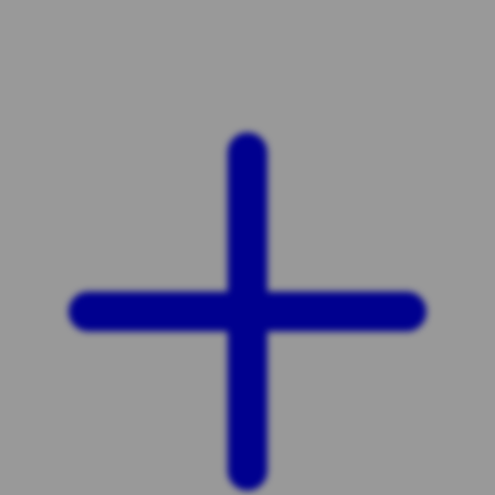
X
Xootz
Y
Yamatoya
Z
Zaxy
Zoggs
0-9
4Moms
59S