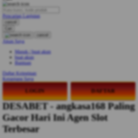
O
Pencarian Lanjutan
Oh Ma Grain
cancel
Okiedog
Cari
cancel
P
Akun Saya
Masuk / buat akun
Peachy
buat akun
Phil & Ted's
Bantuan
Philips Avent
Daftar Keinginan
Keranjang Saya
Pigeon
LOGIN
DAFTAR
Playgro
DESABET - angkasa168 Paling
Poled Global
Gacor Hari Ini Agen Slot
Ponycycle
Puma
Terbesar
Pureats