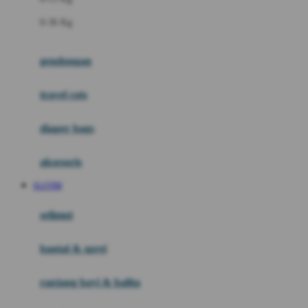
Felt So Sweet
0-36 Kg
Fisher Price
Flipper
gendongan
Friends Of Sally
travel cots
G
diaper bags
Gb
Geko
aksesoris
Graco
SLOT88
Gund
selimut
H
bantal & sprei
Habbie
Haenim
ranjang bayi & balita
Happy Horse