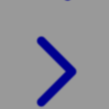
Twistshake
TY Toys
U
V
Veja
Vitaflow
Vtech
W
Waterland
Wellness