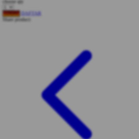
choose qty
Squishmallows
DAFTAR
LOGIN
Starbooks
Share product:
Stick-O
Stokke
Sudocrem
Sumimo
Sunnylife
Sun-Staches
Swimava
T
Tommee Tippee
Trunki
Tutti Bambini