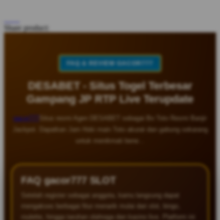
Share product:
FAQ & REVIEW GACOR777
DESABET - Situs Togel Terbesar
Gampang JP RTP Live Terupdate
gacor777
Situs resmi Agen DESABET sebagai Bo Toto Resmi Banjir
Jackpot. Dapatkan Jam Hoki main Toto akurat dan gabung sekarang
untuk menikmati bene...
FAQ gacor777 SLOT
Setelah register sebagai anggota, kamu langsung dapat
mengakses berbagai fitur menarik mulai dari slot, bingo,
roulette, hingga taruhan olahraga dan kasino live. Platform ini