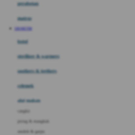
perabotan
Happy Tummy
Hauck
matras
Havaianas
SBOBET88
Hegen
botol
Hot Wheels
sterilizer & warmers
Hybrid
soothers & teethers
I
Inlacta DHA
celemek
Interlac
alat makan
Ivenet
cangkir
J
piring & mangkuk
Jack N Jill
sendok & garpu