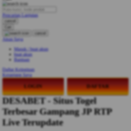
O
Pencarian Lanjutan
Oh Ma Grain
cancel
Okiedog
Cari
cancel
P
Akun Saya
Masuk / buat akun
Peachy
buat akun
Phil & Ted's
Bantuan
Philips Avent
Daftar Keinginan
Keranjang Saya
Pigeon
LOGIN
DAFTAR
Playgro
DESABET - Situs Togel
Poled Global
Terbesar Gampang JP RTP
Ponycycle
Puma
Live Terupdate
Pureats