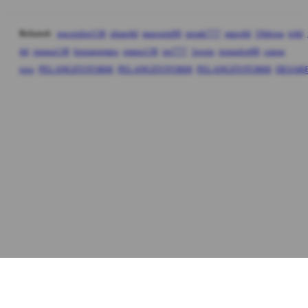
DAFTAR
gacor777
gacor777
TOGEL
SITUS
gacor777
© Copyright gacor777. All Rights Reserved.
Related:
gacorslot138
uban4d
maxwin89
perak777
mpo4d
19dewa
tt4d
4d
istana138
bintangmpo
empu138
ini777
1nwin
instaslot88
capsa
toto
PELANGITOTO888
PELANGITOTO888
PELANGITOTO888
DESAB