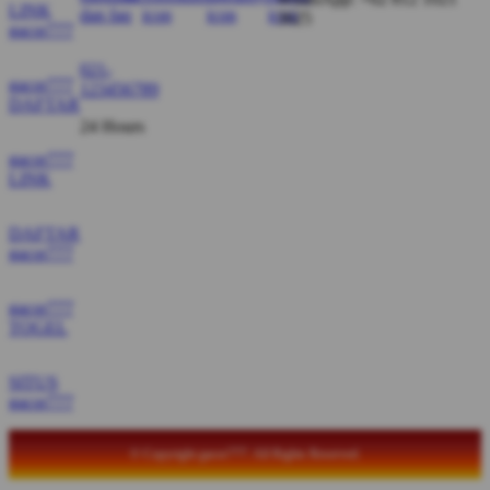
Back to top
gacor777
butuh
unduh aplikasi
we accept
bantuan?
gacor777
hubungi
kami
gacor777
SLOT
Direktorat Jenderal
hubungi
ikuti kami di
gacor777
Perlindungan Konsumen dan
kami
media sosial
LOGIN
Tertib Niaga
Kementerian Perdagangan RI
bantuan
WhatsApp: +62 812 1021
LINK
dan faq
3625
gacor777
021-
gacor777
123456789
DAFTAR
24 Hours
gacor777
LINK