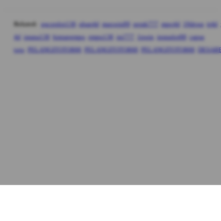
DAFTAR
gacor777
gacor777
TOGEL
SITUS
gacor777
© Copyright gacor777. All Rights Reserved.
Related:
gacorslot138
uban4d
maxwin89
perak777
mpo4d
19dewa
tt4d
4d
istana138
bintangmpo
empu138
ini777
1nwin
instaslot88
capsa
toto
PELANGITOTO888
PELANGITOTO888
PELANGITOTO888
DESAB