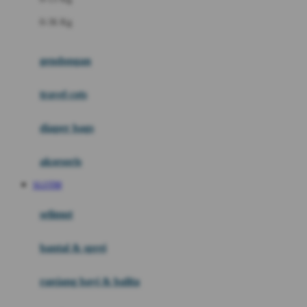
Felt So Sweet
0-36 Kg
Fisher Price
Flipper
gendongan
Friends Of Sally
travel cots
G
diaper bags
Gb
Geko
aksesoris
Graco
SLOT88
Gund
selimut
H
bantal & sprei
Habbie
Haenim
ranjang bayi & balita
Happy Horse