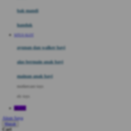
Mini Monkey
Moby
bak mandi
Momami
handuk
Mothercare
SITUS SLOT
Mustela
ayunan dan walker bayi
My Buddy Tag
My K
alas bermain anak bayi
N
mainan anak bayi
Naif
mothercare toys
Nike
elc toys
Nordic Natural
SLOT
Nuby
Akun Saya
Nuna
Masuk
Cari