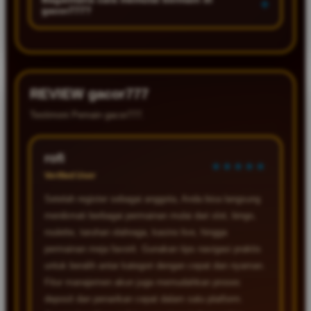
strateginya. Platform ini juga menyediakan strategi
+
penggunaan platform, misalnya dengan cara cepat
gacor777?
pengalaman Anda dengan platform. Misalnya, pelajari
khusus untuk penggunaan bingo dan taruhan olahraga,
beralih antar kategori permainan sesuai minatmu.
cara menavigasi beragam pilihan game seperti slot dan
misalnya dengan menganalisis peringkat permainan
Setelah pendaftaran selesai, anggota baru dapat
Selain itu, kamu bisa memanfaatkan fitur-fitur online
permainan meja untuk menemukan yang sesuai dengan
untuk membuat keputusan yang lebih tepat. Selain itu,
memanfaatkan tips agar pengalaman platform semakin
yang tersedia seperti cek update terbaru dan tips untuk
preferensi Anda. Selain itu, platforms ini menyediakan
kamu bisa mempelajari sepuluh tips untuk mengelola
optimal. Misalnya, selain memilih permainan yang
deposit dan penarikan yang lebih cepat dan aman.
strategi untuk pengelolaan akun berupa tips seperti
akun secara efektif, seperti beralih cepat antar kategori
sesuai dengan tingkat keahlian, juga tersedia strategi
cepat beralih antar kategori permainan, baik kasino atau
REVIEW gacor777
permainan kasino dan aktivitas olahraga, serta
untuk pengelolaan poin yang efektif dalam berbagai
olahraga, dengan sistem keamanan terjamin. Dalam
memastikan keamanan dalam proses deposit dan
Testimoni Pemain gacor777.
kategori seperti slot, bingo dan permainan meja. Untuk
navigasi platform, Anda bisa mengikuti sepuluh cara
penarikan. Dengan menggunakan platform ini, kamu
memaksimalkan aktivitas olahraga, pengguna bisa
praktis untuk meningkatkan pengalaman bermain,
dapat mendapatkan pengalaman bermain yang lebih
mempelajari tips analisis peringkat tim atau memeriksa
seperti mempelajari cara memeriksa pembaruan
dina
penuh tantangan dan menyenangkan.
pembaruan berita terbaru dalam dunia olahraga. Jangan
★★★★★
permainan terbaru atau tips untuk deposit dan
Verified User
lupa, platform ini menyediakan tips untuk mengelola
penarikan yang lebih cepat. Ingat, dengan memahami
akun dengan aman, seperti cara cepat beralih antara
Setelah mendaftar sebagai anggota, anda bisa
platform ini—dari fitur manajemen akun hingga strategi
game casino, tarutan sports, dan aktivitas lain.
memanfaatkan tips untuk menavigasi berbagai macam
dalam pemilihan game—Anda dapat menjadikan setiap
permainan, misalnya memilih permainan slot gratis
sesi bermain lebih menyenangkan dan bermanfaat.
atau meja yang menawarkan poin tinggi. Platform ini
juga menyediakan strategi untuk penggunaan efektif
bingo dan taruhan olahraga, seperti menganalisis
peringkat pertandingan dan skor tim untuk membuat