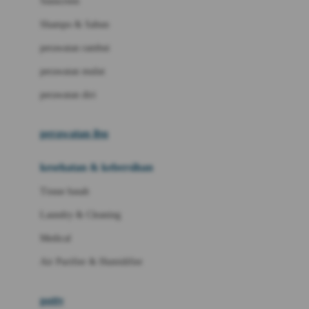
Sunscreen
London Taxi
Shampo & Sabun
Love To Dream
perawatan rambut
perawatan mulut
M
perawatan diri
Magformers
Mama's Choice
perawatan ibu
Mamas&Papas
kesehatan & kebersihan
Mamaway
Tissue basah
Maxi Cosi
Laundry & Cleaning
Megabloks
Medical
Micro
Air Purifier & Humidifier
MiDeer
Mimi & Lula
potty