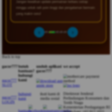
keputusan yang lebih bijak dalam bertaruh. Pengguna
dapat dengan mudah mengakses sepuluh tips untuk
mengelola akun mereka, seperti cara beralih cepat
antara kategori casino dan olahraga lewat aplikasi,
serta panduan tentang keamanan saat bermain. Ada
pula tips untuk deposit, penghasilan poin, atau
withdraw yang lebih efisien, serta update permainan
terbaru yang bisa dicoba secara gratis. Dengan tips
penggunaan yang tersedia, platform ini bertujuan
menjadikan pengalaman dalam menjelajahi berbagai
macam permainan seperti slot, bingo, dan taruhan
olahraga menjadi lebih mudah dan menyenangkan bagi
setiap penggunannya.
‹
›