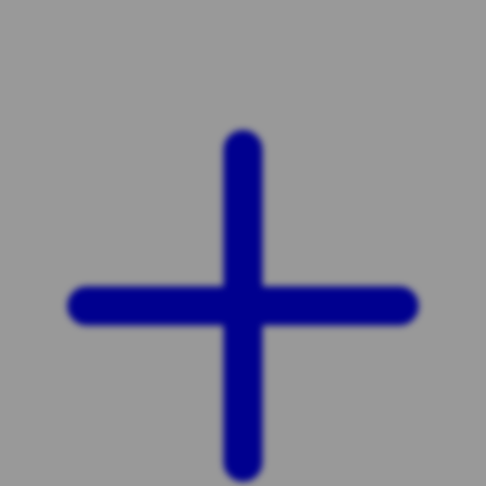
X
Xootz
Y
Yamatoya
Z
Zaxy
Zoggs
0-9
4Moms
59S