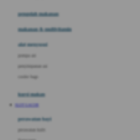
Joie
pengolah makanan
Joolz
Jujube
makanan & multivitamin
K
alat menyusui
Kiddycuts
pompa asi
Kumon
penyimpanan asi
L
cooler bags
Leapfrog
kursi makan
Leclerc
SLOT GACOR
Lee Vierra
Lillebaby
perawatan bayi
Little Bird Told Me
perawatan kulit
Little Miss Janis