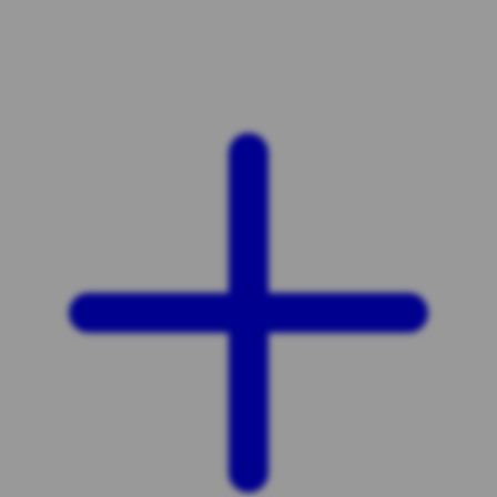
X
Xootz
Y
Yamatoya
Z
Zaxy
Zoggs
0-9
4Moms
59S