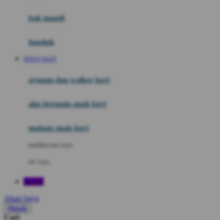
Mini Monkey
Moby
bak mandi
Momami
handuk
Mothercare
SITUS SLOT
Mustela
ayunan dan walker bayi
My Buddy Tag
My K
alas bermain anak bayi
N
mainan anak bayi
Naif
mothercare toys
Nike
elc toys
Nordic Natural
SLOT
Nuby
Akun Saya
Nuna
Masuk
Cari