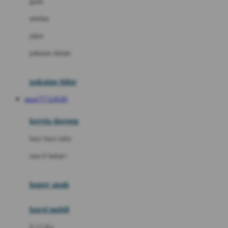
gaun
Dae Organics
setelan
Docare
jaket
Doona
pakaian dalam
Down To Earth
Drew
pakaian tidur
Dr. Brown's
gacor777 LOGIN
E
kereta dorong
ELC
bayi baru lahir
Ergobaby
usia 6 bulan+
Expert Care
koper anak
Ezyroller
kursi mobil
F
0-13 Kg