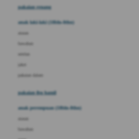
Buggygear
pakaian renang
Bumkins
anak laki-laki (18bln-8thn)
C
atasan
Cetaphil
bawahan
Chicco
setelan
Childlife
jaket
Clevamama
pakaian dalam
Cocolatte
Cottonseeds
pakaian ibu hamil
Cozy N Safe
anak perempuan (18bln-8thn)
Crane
atasan
Cybex
bawahan
D