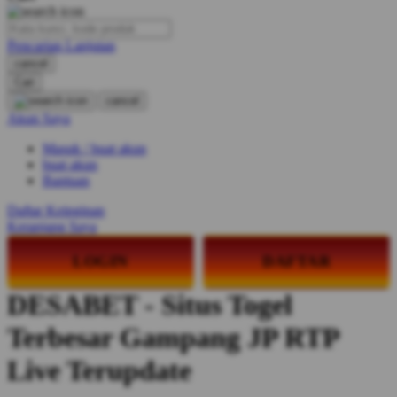
O
Pencarian Lanjutan
Oh Ma Grain
cancel
Okiedog
Cari
cancel
P
Akun Saya
Masuk / buat akun
Peachy
buat akun
Phil & Ted's
Bantuan
Philips Avent
Daftar Keinginan
Keranjang Saya
Pigeon
LOGIN
DAFTAR
Playgro
DESABET - Situs Togel
Poled Global
Terbesar Gampang JP RTP
Ponycycle
Puma
Live Terupdate
Pureats