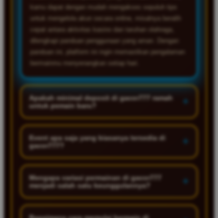
kamu dapat dengan mudah mengakses sepuluh tips
untuk mengelola akun secara online, misalnya beralih
cepat antara aktivitas kasino dan taruhan olahraga,
dilengkapi panduan penggunaan yang aman. Dengan
panduan ini, platform ini ingin memastikan pengalaman
bermainmu menyenangkan setiap hari.
Apakah minimal deposit di gacor777 ramah
+
untuk pemain baru?
Setelah kamu mendaftar sebagai anggota baru, kamu
bisa menggunakan platform ini secara efektif. Misalnya,
Event apa saja yang biasanya tersedia di
+
gacor777?
kamu bisa browsing berbagai macam permainan seperti
kasino, slots, bola, atau bingo. Untuk mendapatkan
Setelah register sebagai anggota baru, kamu bisa
pengalaman bermain yang lebih optimal, coba
menggunakan tips untuk menavigasi beragam
Mengapa variasi permainan di gacor777
perhatikan tips dan strategi yang tersedia. Platform ini
+
menjadi salah satu keunggulannya?
permainan yang tersedia, contohnya dengan memilih
juga menyediakan panduan untuk mengelola akunmu
game slot yang menawarkan poin tinggi atau mencoba
dengan baik. Bagi pemain baru, kamu dapat mengikuti
Setelah mendaftar sebagai anggota, Anda dapat
permainan meja baru untuk mengoptimalkan
sepuluh cara praktis untuk mengoptimalkan
menggunakan berbagai tips untuk memaksimalkan
Bagaimana cara memulai bermain di