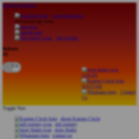
lewati ke Konten
download apps
download app from:
gift registry
Bahasa
ID
LOGIN
DAFTAR
Contact
Us
Toggle Nav
about Kanmo Circle
gift registry
store finder
contact us