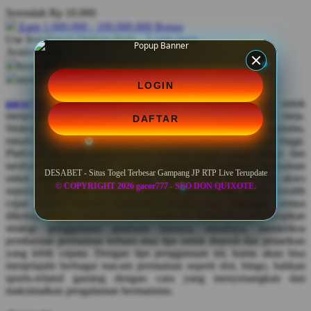
Serendah
Rp 10.000
Q
Earn
1.000.000
-
100.000.000
Bonus
Use Installment Options from
.
Laarn more
QV Baby
Available for :
home delivery
store pickup
R
LOGIN
gacor777
Setelah daftar akun, kamu bisa gunakan tips untuk
Real Shades
menjelajah berbagai permainan kasino, contohnya slot dan meja.
DAFTAR
Strategi ini bisa membantu meningkatkan pengalaman bermainmu,
Red Castle
misalnya dengan memilih permainan yang menawarkan poin tinggi.
Platform ini juga menyediakan strategi untuk usage bingo dan
Ribbon Madness
taruhan olahraga efektif, seperti menganalisis peringkat permainan
DESABET - Situs Togel Terbesar Gampang JP RTP Live Terupdate
untuk membuat keputusan yang lebih hati-hati. Kamu bisa akses
S
© COPYRIGHT 2026 gacor777 - SEO DON QUIXOTE.
sepuluh tips untuk mengelola akun dengan mudah, seperti beralih
cepat antara kategori permainan kasino dan olahraga, semua
Sebamed
dikemas dengan panduan aman. Selain itu, kamu bisa coba terapkan
strategi penggunaan platform lainnya, misalnya, memeriksa
Silver Cross
pembaruan permainan terbaru atau tips untuk deposit dan penarikan
yang lebih cepata. Dengan tips penggunaan ini, kamu akan bisa
Simply Idea
menjelajahi berbagai macam permainan seperti slot, bingo, bahkan
sports-related gaming dengan cara yang menyenangkan dan
Skip Hop
maksimalkan pengalaman bermainmu.
Spectra