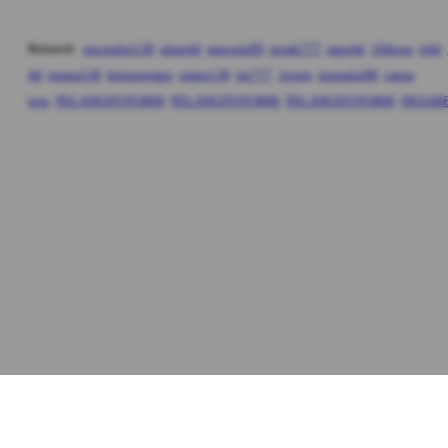
DAFTAR
gacor777
gacor777
TOGEL
SITUS
gacor777
© Copyright gacor777. All Rights Reserved.
Related:
gacorslot138
uban4d
maxwin89
perak777
mpo4d
19dewa
tt4d
4d
istana138
bintangmpo
empu138
ini777
1nwin
instaslot88
capsa
toto
PELANGITOTO888
PELANGITOTO888
PELANGITOTO888
DESAB