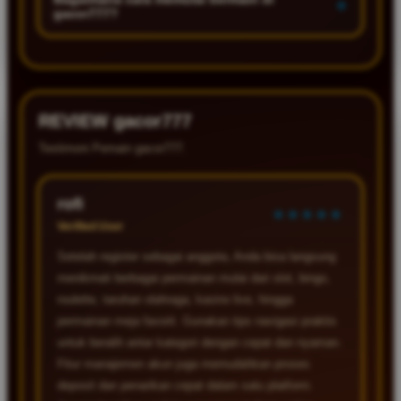
strateginya. Platform ini juga menyediakan strategi
+
penggunaan platform, misalnya dengan cara cepat
gacor777?
pengalaman Anda dengan platform. Misalnya, pelajari
khusus untuk penggunaan bingo dan taruhan olahraga,
beralih antar kategori permainan sesuai minatmu.
cara menavigasi beragam pilihan game seperti slot dan
misalnya dengan menganalisis peringkat permainan
Setelah pendaftaran selesai, anggota baru dapat
Selain itu, kamu bisa memanfaatkan fitur-fitur online
permainan meja untuk menemukan yang sesuai dengan
untuk membuat keputusan yang lebih tepat. Selain itu,
memanfaatkan tips agar pengalaman platform semakin
yang tersedia seperti cek update terbaru dan tips untuk
preferensi Anda. Selain itu, platforms ini menyediakan
kamu bisa mempelajari sepuluh tips untuk mengelola
optimal. Misalnya, selain memilih permainan yang
deposit dan penarikan yang lebih cepat dan aman.
strategi untuk pengelolaan akun berupa tips seperti
akun secara efektif, seperti beralih cepat antar kategori
sesuai dengan tingkat keahlian, juga tersedia strategi
cepat beralih antar kategori permainan, baik kasino atau
REVIEW gacor777
permainan kasino dan aktivitas olahraga, serta
untuk pengelolaan poin yang efektif dalam berbagai
olahraga, dengan sistem keamanan terjamin. Dalam
memastikan keamanan dalam proses deposit dan
Testimoni Pemain gacor777.
kategori seperti slot, bingo dan permainan meja. Untuk
navigasi platform, Anda bisa mengikuti sepuluh cara
penarikan. Dengan menggunakan platform ini, kamu
memaksimalkan aktivitas olahraga, pengguna bisa
praktis untuk meningkatkan pengalaman bermain,
dapat mendapatkan pengalaman bermain yang lebih
mempelajari tips analisis peringkat tim atau memeriksa
seperti mempelajari cara memeriksa pembaruan
dina
penuh tantangan dan menyenangkan.
pembaruan berita terbaru dalam dunia olahraga. Jangan
★★★★★
permainan terbaru atau tips untuk deposit dan
Verified User
lupa, platform ini menyediakan tips untuk mengelola
penarikan yang lebih cepat. Ingat, dengan memahami
akun dengan aman, seperti cara cepat beralih antara
Setelah mendaftar sebagai anggota, anda bisa
platform ini—dari fitur manajemen akun hingga strategi
game casino, tarutan sports, dan aktivitas lain.
memanfaatkan tips untuk menavigasi berbagai macam
dalam pemilihan game—Anda dapat menjadikan setiap
permainan, misalnya memilih permainan slot gratis
sesi bermain lebih menyenangkan dan bermanfaat.
atau meja yang menawarkan poin tinggi. Platform ini
juga menyediakan strategi untuk penggunaan efektif
bingo dan taruhan olahraga, seperti menganalisis
peringkat pertandingan dan skor tim untuk membuat