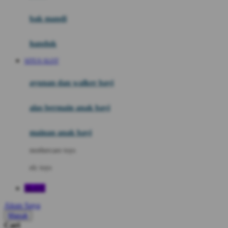
Mini Monkey
Moby
bak mandi
Momami
handuk
Mothercare
SITUS SLOT
Mustela
ayunan dan walker bayi
My Buddy Tag
My K
alas bermain anak bayi
N
mainan anak bayi
Naif
mothercare toys
Nike
elc toys
Nordic Natural
SLOT
Nuby
Akun Saya
Nuna
Masuk
Cari