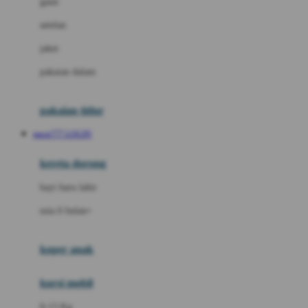
gaun
Dae Organics
setelan
Docare
jaket
Doona
pakaian dalam
Down To Earth
Drew
pakaian tidur
Dr. Brown's
gacor777 LOGIN
E
kereta dorong
ELC
bayi baru lahir
Ergobaby
usia 6 bulan+
Expert Care
koper anak
Ezyroller
kursi mobil
F
0-13 Kg