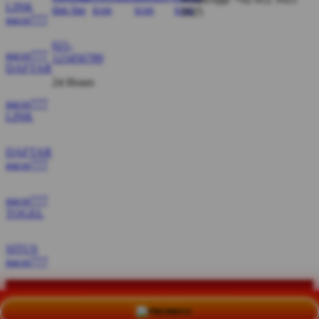
Back to top
gacor777
butuh
unduh aplikasi
we accept
bantuan?
gacor777
hubungi
kami
gacor777
SLOT
Direktorat Jenderal
hubungi
ikuti kami di
gacor777
Perlindungan Konsumen dan
kami
media sosial
LOGIN
Tertib Niaga
Kementerian Perdagangan RI
bantuan
WhatsApp: +62 812 1021
LINK
dan faq
3625
gacor777
021-
gacor777
123456789
DAFTAR
24 Hours
gacor777
LINK
PROMO