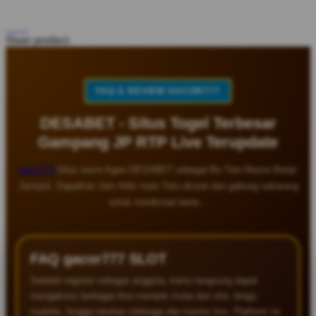
Share product:
FAQ & REVIEW GACOR777
DESABET - Situs Togel Terbesar
Gampang JP RTP Live Terupdate
gacor777
Situs resmi Agen DESABET sebagai Bo Toto Resmi Banjir
Jackpot. Dapatkan Jam Hoki main Toto akurat dan gabung sekarang
untuk menikmati bene...
FAQ gacor777 SLOT
Setelah register sebagai anggota, kamu langsung dapat
mengakses berbagai fitur menarik mulai dari slot, bingo,
roulette, hingga taruhan olahraga dan kasino live. Platform ini