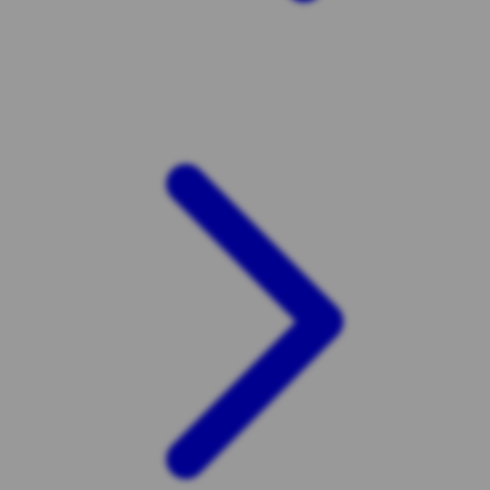
Twistshake
TY Toys
U
V
Veja
Vitaflow
Vtech
W
Waterland
Wellness