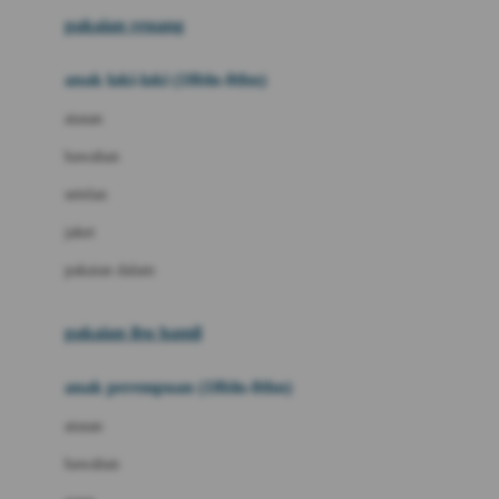
Buggygear
pakaian renang
Bumkins
anak laki-laki (18bln-8thn)
C
atasan
Cetaphil
bawahan
Chicco
setelan
Childlife
jaket
Clevamama
pakaian dalam
Cocolatte
Cottonseeds
pakaian ibu hamil
Cozy N Safe
anak perempuan (18bln-8thn)
Crane
atasan
Cybex
bawahan
D