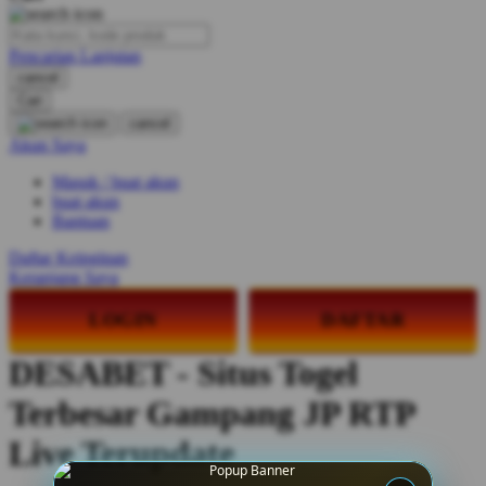
O
Pencarian Lanjutan
Oh Ma Grain
cancel
Okiedog
Cari
cancel
P
Akun Saya
Masuk / buat akun
Peachy
buat akun
Phil & Ted's
Bantuan
Philips Avent
Daftar Keinginan
Keranjang Saya
Pigeon
LOGIN
DAFTAR
Playgro
DESABET - Situs Togel
Poled Global
Terbesar Gampang JP RTP
Ponycycle
Puma
Live Terupdate
Pureats