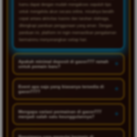
kamu dapat dengan mudah mengakses sepuluh tips
untuk mengelola akun secara online, misalnya beralih
cepat antara aktivitas kasino dan taruhan olahraga,
dilengkapi panduan penggunaan yang aman. Dengan
panduan ini, platform ini ingin memastikan pengalaman
bermainmu menyenangkan setiap hari.
Apakah minimal deposit di gacor777 ramah
+
untuk pemain baru?
Setelah kamu mendaftar sebagai anggota baru, kamu
bisa menggunakan platform ini secara efektif. Misalnya,
Event apa saja yang biasanya tersedia di
+
gacor777?
kamu bisa browsing berbagai macam permainan seperti
kasino, slots, bola, atau bingo. Untuk mendapatkan
Setelah register sebagai anggota baru, kamu bisa
pengalaman bermain yang lebih optimal, coba
menggunakan tips untuk menavigasi beragam
Mengapa variasi permainan di gacor777
perhatikan tips dan strategi yang tersedia. Platform ini
+
menjadi salah satu keunggulannya?
permainan yang tersedia, contohnya dengan memilih
juga menyediakan panduan untuk mengelola akunmu
game slot yang menawarkan poin tinggi atau mencoba
dengan baik. Bagi pemain baru, kamu dapat mengikuti
Setelah mendaftar sebagai anggota, Anda dapat
permainan meja baru untuk mengoptimalkan
sepuluh cara praktis untuk mengoptimalkan
menggunakan berbagai tips untuk memaksimalkan
Bagaimana cara memulai bermain di