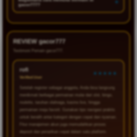
strateginya. Platform ini juga menyediakan strategi
+
penggunaan platform, misalnya dengan cara cepat
gacor777?
pengalaman Anda dengan platform. Misalnya, pelajari
khusus untuk penggunaan bingo dan taruhan olahraga,
beralih antar kategori permainan sesuai minatmu.
cara menavigasi beragam pilihan game seperti slot dan
misalnya dengan menganalisis peringkat permainan
Setelah pendaftaran selesai, anggota baru dapat
Selain itu, kamu bisa memanfaatkan fitur-fitur online
permainan meja untuk menemukan yang sesuai dengan
untuk membuat keputusan yang lebih tepat. Selain itu,
memanfaatkan tips agar pengalaman platform semakin
yang tersedia seperti cek update terbaru dan tips untuk
preferensi Anda. Selain itu, platforms ini menyediakan
kamu bisa mempelajari sepuluh tips untuk mengelola
optimal. Misalnya, selain memilih permainan yang
deposit dan penarikan yang lebih cepat dan aman.
strategi untuk pengelolaan akun berupa tips seperti
akun secara efektif, seperti beralih cepat antar kategori
sesuai dengan tingkat keahlian, juga tersedia strategi
cepat beralih antar kategori permainan, baik kasino atau
REVIEW gacor777
permainan kasino dan aktivitas olahraga, serta
untuk pengelolaan poin yang efektif dalam berbagai
olahraga, dengan sistem keamanan terjamin. Dalam
memastikan keamanan dalam proses deposit dan
Testimoni Pemain gacor777.
kategori seperti slot, bingo dan permainan meja. Untuk
navigasi platform, Anda bisa mengikuti sepuluh cara
penarikan. Dengan menggunakan platform ini, kamu
memaksimalkan aktivitas olahraga, pengguna bisa
praktis untuk meningkatkan pengalaman bermain,
dapat mendapatkan pengalaman bermain yang lebih
mempelajari tips analisis peringkat tim atau memeriksa
seperti mempelajari cara memeriksa pembaruan
penuh tantangan dan menyenangkan.
dina
pembaruan berita terbaru dalam dunia olahraga. Jangan
permainan terbaru atau tips untuk deposit dan
lupa, platform ini menyediakan tips untuk mengelola
Verified User
penarikan yang lebih cepat. Ingat, dengan memahami
akun dengan aman, seperti cara cepat beralih antara
platform ini—dari fitur manajemen akun hingga strategi
game casino, tarutan sports, dan aktivitas lain.
dalam pemilihan game—Anda dapat menjadikan setiap
sesi bermain lebih menyenangkan dan bermanfaat.