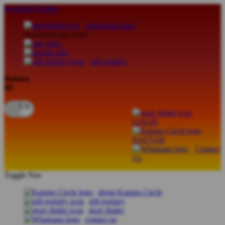
lewati ke Konten
download apps
download app from:
gift registry
Bahasa
ID
LOGIN
DAFTAR
Contact
Us
Toggle Nav
about Kanmo Circle
gift registry
store finder
contact us