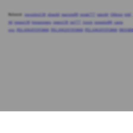
DAFTAR
gacor777
gacor777
TOGEL
SITUS
gacor777
© Copyright gacor777. All Rights Reserved.
Related:
gacorslot138
uban4d
maxwin89
perak777
mpo4d
19dewa
tt4d
4d
istana138
bintangmpo
empu138
ini777
1nwin
instaslot88
capsa
toto
PELANGITOTO888
PELANGITOTO888
PELANGITOTO888
DESAB