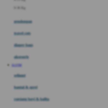
Felt So Sweet
0-36 Kg
Fisher Price
Flipper
gendongan
Friends Of Sally
travel cots
G
diaper bags
Gb
Geko
aksesoris
Graco
SLOT88
Gund
selimut
H
bantal & sprei
Habbie
Haenim
ranjang bayi & balita
Happy Horse