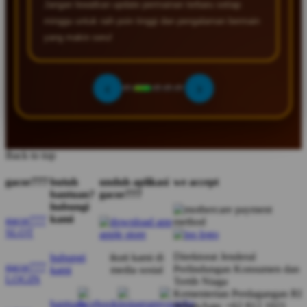
keputusan yang lebih bijak dalam bertaruh. Pengguna
dapat dengan mudah mengakses sepuluh tips untuk
mengelola akun mereka, seperti cara beralih cepat
antara kategori casino dan olahraga lewat aplikasi,
serta panduan tentang keamanan saat bermain. Ada
pula tips untuk deposit, penghasilan poin, atau
withdraw yang lebih efisien, serta update permainan
terbaru yang bisa dicoba secara gratis. Dengan tips
penggunaan yang tersedia, platform ini bertujuan
menjadikan pengalaman dalam menjelajahi berbagai
macam permainan seperti slot, bingo, dan taruhan
olahraga menjadi lebih mudah dan menyenangkan bagi
setiap penggunannya.
‹
›