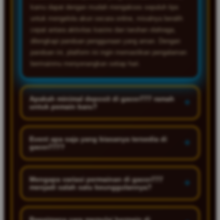
kamu dapat dengan mudah mengakses sepuluh tips
untuk mengelola akun secara online, misalnya beralih
cepat antara aktivitas kasino dan taruhan olahraga,
dilengkapi panduan penggunaan yang aman. Dengan
panduan ini, platform ini ingin memastikan pengalaman
bermainmu menyenangkan setiap hari.
Apakah minimal deposit di gacor777 ramah
+
untuk pemain baru?
Setelah kamu mendaftar sebagai anggota baru, kamu
bisa menggunakan platform ini secara efektif. Misalnya,
Event apa saja yang biasanya tersedia di
+
gacor777?
kamu bisa browsing berbagai macam permainan seperti
kasino, slots, bola, atau bingo. Untuk mendapatkan
Setelah register sebagai anggota baru, kamu bisa
pengalaman bermain yang lebih optimal, coba
menggunakan tips untuk menavigasi beragam
Mengapa variasi permainan di gacor777
perhatikan tips dan strategi yang tersedia. Platform ini
+
menjadi salah satu keunggulannya?
permainan yang tersedia, contohnya dengan memilih
juga menyediakan panduan untuk mengelola akunmu
game slot yang menawarkan poin tinggi atau mencoba
dengan baik. Bagi pemain baru, kamu dapat mengikuti
Setelah mendaftar sebagai anggota, Anda dapat
permainan meja baru untuk mengoptimalkan
sepuluh cara praktis untuk mengoptimalkan
menggunakan berbagai tips untuk memaksimalkan
Bagaimana cara memulai bermain di