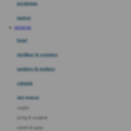
perabotan
Happy Tummy
Hauck
matras
Havaianas
SBOBET88
Hegen
botol
Hot Wheels
sterilizer & warmers
Hybrid
soothers & teethers
I
Inlacta DHA
celemek
Interlac
alat makan
Ivenet
cangkir
J
piring & mangkuk
Jack N Jill
sendok & garpu