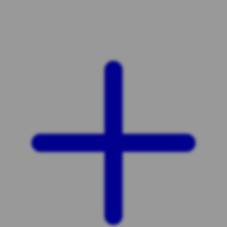
X
Xootz
Y
Yamatoya
Z
Zaxy
Zoggs
0-9
4Moms
59S