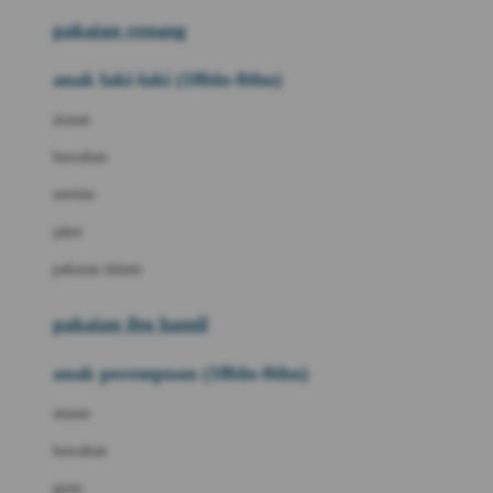
pakaian renang
anak laki-laki (18bln-8thn)
atasan
bawahan
setelan
jaket
pakaian dalam
pakaian ibu hamil
anak perempuan (18bln-8thn)
atasan
bawahan
gaun