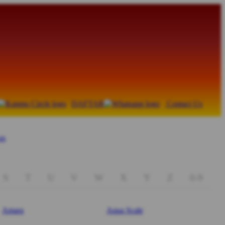
DAFTAR
Contact Us
us
S
T
U
V
W
X
Y
Z
0-9
Amara
Aqua Scale