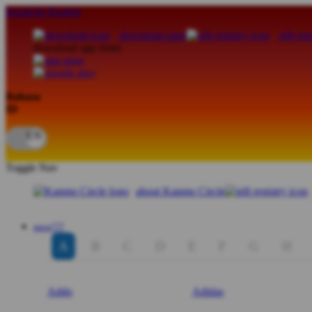
lewati ke Konten
download apps
gift reg
download app from:
Bahasa
ID
Toggle Nav
about Kanmo Circle
gacor777
A
B
C
D
E
F
G
H
Addo
Adidas