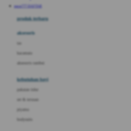
Awan
gacor777 DAFTAR
Azetabio
produk terbaru
B
aksesoris
Baabaasheepz
tas
Babiators
kacamata
Baby Dove
aksesoris rambut
Baby Jogger
Baby Rovega
kebutuhan bayi
Babybee
pakaian tidur
Banana Boat
set & terusan
Banz
piyama
Barbie
bodysuits
Beaba