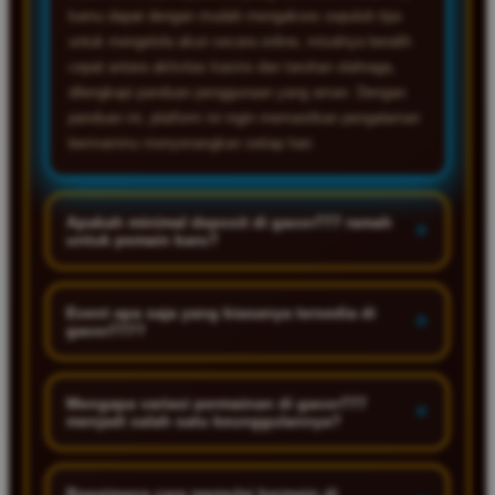
kamu dapat dengan mudah mengakses sepuluh tips
untuk mengelola akun secara online, misalnya beralih
cepat antara aktivitas kasino dan taruhan olahraga,
dilengkapi panduan penggunaan yang aman. Dengan
panduan ini, platform ini ingin memastikan pengalaman
bermainmu menyenangkan setiap hari.
Apakah minimal deposit di gacor777 ramah
+
untuk pemain baru?
Setelah kamu mendaftar sebagai anggota baru, kamu
bisa menggunakan platform ini secara efektif. Misalnya,
Event apa saja yang biasanya tersedia di
+
gacor777?
kamu bisa browsing berbagai macam permainan seperti
kasino, slots, bola, atau bingo. Untuk mendapatkan
Setelah register sebagai anggota baru, kamu bisa
pengalaman bermain yang lebih optimal, coba
menggunakan tips untuk menavigasi beragam
Mengapa variasi permainan di gacor777
perhatikan tips dan strategi yang tersedia. Platform ini
+
menjadi salah satu keunggulannya?
permainan yang tersedia, contohnya dengan memilih
juga menyediakan panduan untuk mengelola akunmu
game slot yang menawarkan poin tinggi atau mencoba
dengan baik. Bagi pemain baru, kamu dapat mengikuti
Setelah mendaftar sebagai anggota, Anda dapat
permainan meja baru untuk mengoptimalkan
sepuluh cara praktis untuk mengoptimalkan
menggunakan berbagai tips untuk memaksimalkan
Bagaimana cara memulai bermain di