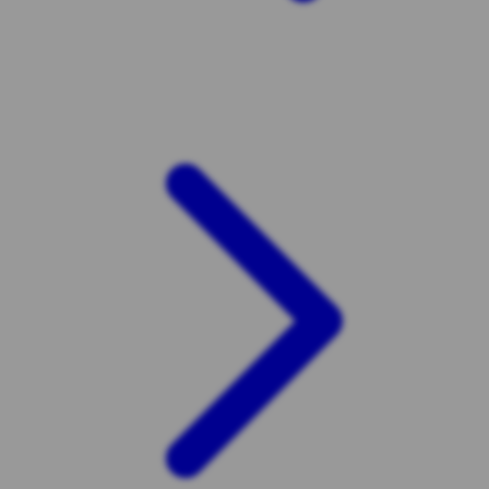
Twistshake
TY Toys
U
V
Veja
Vitaflow
Vtech
W
Waterland
Wellness