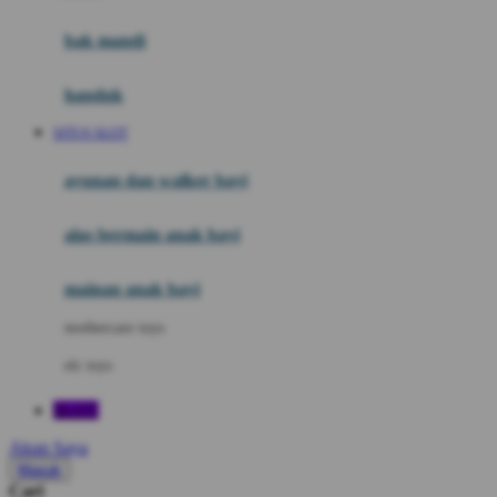
Mini Monkey
Moby
bak mandi
Momami
handuk
Mothercare
SITUS SLOT
Mustela
ayunan dan walker bayi
My Buddy Tag
My K
alas bermain anak bayi
N
mainan anak bayi
Naif
mothercare toys
Nike
elc toys
Nordic Natural
SLOT
Nuby
Akun Saya
Nuna
Masuk
Cari