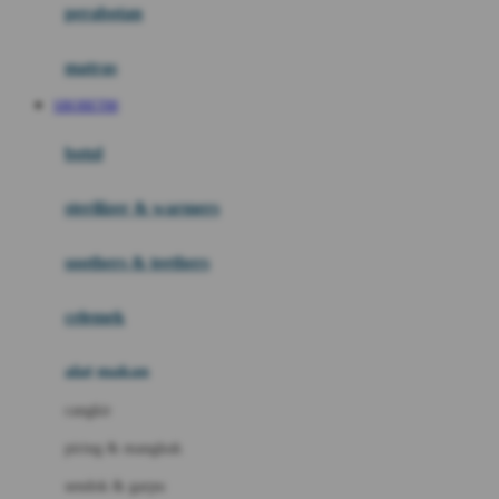
perabotan
Happy Tummy
Hauck
matras
Havaianas
SBOBET88
Hegen
botol
Hot Wheels
sterilizer & warmers
Hybrid
soothers & teethers
I
Inlacta DHA
celemek
Interlac
alat makan
Ivenet
cangkir
J
piring & mangkuk
Jack N Jill
sendok & garpu