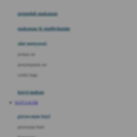
Joie
pengolah makanan
Joolz
Jujube
makanan & multivitamin
K
alat menyusui
Kiddycuts
pompa asi
Kumon
penyimpanan asi
L
cooler bags
Leapfrog
kursi makan
Leclerc
SLOT GACOR
Lee Vierra
Lillebaby
perawatan bayi
Little Bird Told Me
perawatan kulit
Little Miss Janis