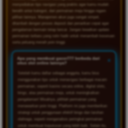
menyediakan tips navigasi yang praktis agar kamu mudah
beralih antar kategori, dari permainan meja hingga ragam
pilihan lainnya. Manajemen akun juga sangat simpel,
ditambah dengan proses deposit dan penarikan cepat agar
pengalaman bermain tetap lancar. Jangan lewatkan update
permainan terbaru yang rutin hadir untuk menambah keseruan
serta peluang meraih poin tinggi.
Apa yang membuat gacor777 berbeda dari
+
situs slot online lainnya?
Setelah kamu daftar sebagai anggota, kamu bisa
menggunakan tips untuk menavigasi berbagai macam
permainan, seperti kasino secara online, digital slots,
bingo, atau permainan meja, untuk meningkatkan
pengalaman! Misalnya, pilihlah permainan yang
menawarkan poin tinggi. Platform ini juga memberikan
strategi untuk penggunaan efektif bingo dan taruhan
olahraga, seperti menganalisis peringkat permainan
untuk membuat keputusan yang lebih baik. Selain itu,