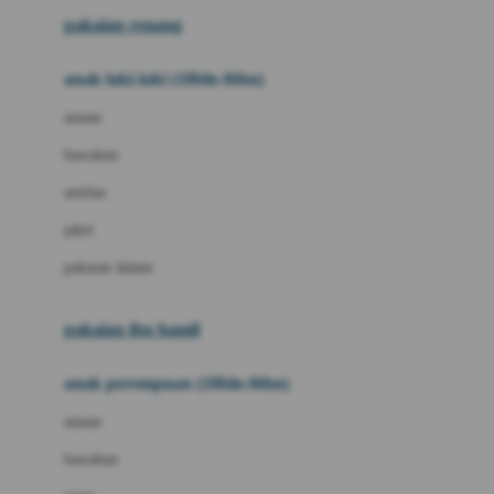
Buggygear
pakaian renang
Bumkins
anak laki-laki (18bln-8thn)
C
atasan
Cetaphil
bawahan
Chicco
setelan
Childlife
jaket
Clevamama
pakaian dalam
Cocolatte
Cottonseeds
pakaian ibu hamil
Cozy N Safe
anak perempuan (18bln-8thn)
Crane
atasan
Cybex
bawahan
D