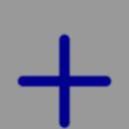
X
Xootz
Y
Yamatoya
Z
Zaxy
Zoggs
0-9
4Moms
59S