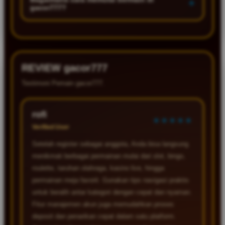
strateginya. Platform ini juga menyediakan strategi
+
penggunaan platform, misalnya dengan cara cepat
gacor777?
pengalaman Anda dengan platform. Misalnya, pelajari
khusus untuk penggunaan bingo dan taruhan olahraga,
beralih antar kategori permainan sesuai minatmu.
cara menavigasi beragam pilihan game seperti slot dan
misalnya dengan menganalisis peringkat permainan
Setelah pendaftaran selesai, anggota baru dapat
Selain itu, kamu bisa memanfaatkan fitur-fitur online
permainan meja untuk menemukan yang sesuai dengan
untuk membuat keputusan yang lebih tepat. Selain itu,
memanfaatkan tips agar pengalaman platform semakin
yang tersedia seperti cek update terbaru dan tips untuk
preferensi Anda. Selain itu, platforms ini menyediakan
kamu bisa mempelajari sepuluh tips untuk mengelola
optimal. Misalnya, selain memilih permainan yang
deposit dan penarikan yang lebih cepat dan aman.
strategi untuk pengelolaan akun berupa tips seperti
akun secara efektif, seperti beralih cepat antar kategori
sesuai dengan tingkat keahlian, juga tersedia strategi
cepat beralih antar kategori permainan, baik kasino atau
REVIEW gacor777
permainan kasino dan aktivitas olahraga, serta
untuk pengelolaan poin yang efektif dalam berbagai
olahraga, dengan sistem keamanan terjamin. Dalam
memastikan keamanan dalam proses deposit dan
Testimoni Pemain gacor777.
kategori seperti slot, bingo dan permainan meja. Untuk
navigasi platform, Anda bisa mengikuti sepuluh cara
penarikan. Dengan menggunakan platform ini, kamu
memaksimalkan aktivitas olahraga, pengguna bisa
praktis untuk meningkatkan pengalaman bermain,
dapat mendapatkan pengalaman bermain yang lebih
mempelajari tips analisis peringkat tim atau memeriksa
seperti mempelajari cara memeriksa pembaruan
penuh tantangan dan menyenangkan.
dina
pembaruan berita terbaru dalam dunia olahraga. Jangan
permainan terbaru atau tips untuk deposit dan
lupa, platform ini menyediakan tips untuk mengelola
Verified User
penarikan yang lebih cepat. Ingat, dengan memahami
akun dengan aman, seperti cara cepat beralih antara
platform ini—dari fitur manajemen akun hingga strategi
game casino, tarutan sports, dan aktivitas lain.
dalam pemilihan game—Anda dapat menjadikan setiap
sesi bermain lebih menyenangkan dan bermanfaat.