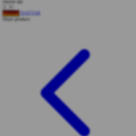
choose qty
Squishmallows
DAFTAR
LOGIN
Starbooks
Share product:
Stick-O
Stokke
Sudocrem
Sumimo
Sunnylife
Sun-Staches
Swimava
T
Tommee Tippee
Trunki
Tutti Bambini