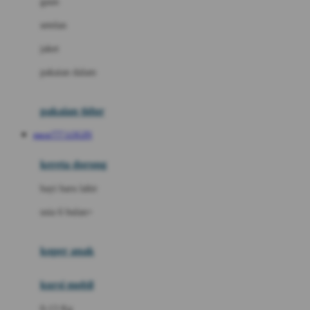
gaun
Dae Organics
setelan
Docare
jaket
Doona
pakaian dalam
Down To Earth
Drew
pakaian tidur
Dr. Brown's
gacor777 LOGIN
E
kereta dorong
ELC
bayi baru lahir
Ergobaby
usia 6 bulan+
Expert Care
koper anak
Ezyroller
kursi mobil
F
0-13 Kg