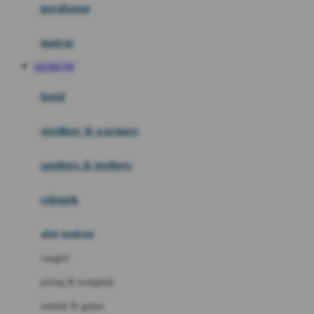
perabotan
Happy Tummy
Hauck
matras
Havaianas
SBOBET88
Hegen
botol
Hot Wheels
sterilizer & warmers
Hybrid
soothers & teethers
I
Inlacta DHA
celemek
Interlac
alat makan
Ivenet
cangkir
J
piring & mangkuk
Jack N Jill
sendok & garpu