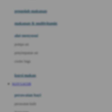
Joie
pengolah makanan
Joolz
Jujube
makanan & multivitamin
K
alat menyusui
Kiddycuts
pompa asi
Kumon
penyimpanan asi
L
cooler bags
Leapfrog
kursi makan
Leclerc
SLOT GACOR
Lee Vierra
Lillebaby
perawatan bayi
Little Bird Told Me
perawatan kulit
Little Miss Janis