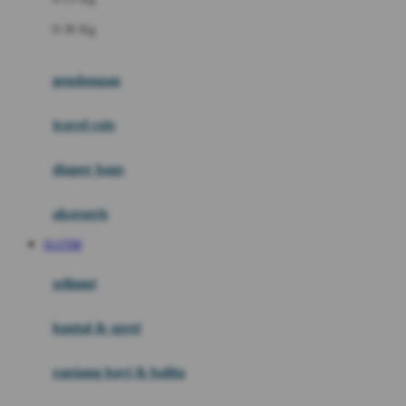
Felt So Sweet
0-36 Kg
Fisher Price
Flipper
gendongan
Friends Of Sally
travel cots
G
diaper bags
Gb
Geko
aksesoris
Graco
SLOT88
Gund
selimut
H
bantal & sprei
Habbie
Haenim
ranjang bayi & balita
Happy Horse