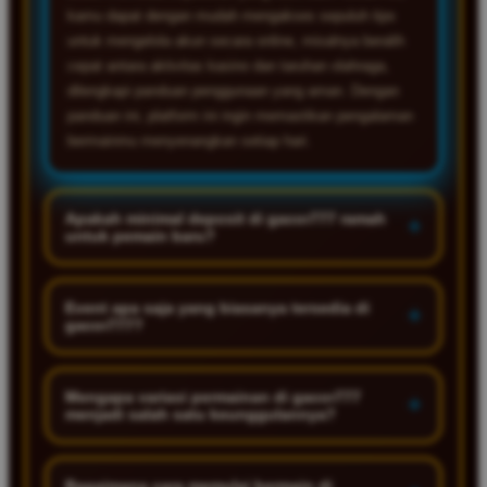
kamu dapat dengan mudah mengakses sepuluh tips
untuk mengelola akun secara online, misalnya beralih
cepat antara aktivitas kasino dan taruhan olahraga,
dilengkapi panduan penggunaan yang aman. Dengan
panduan ini, platform ini ingin memastikan pengalaman
bermainmu menyenangkan setiap hari.
Apakah minimal deposit di gacor777 ramah
+
untuk pemain baru?
Setelah kamu mendaftar sebagai anggota baru, kamu
bisa menggunakan platform ini secara efektif. Misalnya,
Event apa saja yang biasanya tersedia di
+
gacor777?
kamu bisa browsing berbagai macam permainan seperti
kasino, slots, bola, atau bingo. Untuk mendapatkan
Setelah register sebagai anggota baru, kamu bisa
pengalaman bermain yang lebih optimal, coba
menggunakan tips untuk menavigasi beragam
Mengapa variasi permainan di gacor777
perhatikan tips dan strategi yang tersedia. Platform ini
+
menjadi salah satu keunggulannya?
permainan yang tersedia, contohnya dengan memilih
juga menyediakan panduan untuk mengelola akunmu
game slot yang menawarkan poin tinggi atau mencoba
dengan baik. Bagi pemain baru, kamu dapat mengikuti
Setelah mendaftar sebagai anggota, Anda dapat
permainan meja baru untuk mengoptimalkan
sepuluh cara praktis untuk mengoptimalkan
menggunakan berbagai tips untuk memaksimalkan
Bagaimana cara memulai bermain di