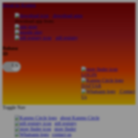
lewati ke Konten
download apps
download app from:
gift registry
Bahasa
ID
LOGIN
DAFTAR
Contact
Us
Toggle Nav
about Kanmo Circle
gift registry
store finder
contact us