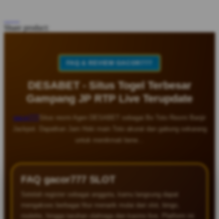
Share product:
FAQ & REVIEW GACOR777
DESABET - Situs Togel Terbesar
Gampang JP RTP Live Terupdate
gacor777
Situs resmi Agen DESABET sebagai Bo Toto Resmi Banjir
Jackpot. Dapatkan Jam Hoki main Toto akurat dan gabung sekarang
untuk menikmati bene...
FAQ gacor777 SLOT
Setelah register sebagai anggota, kamu langsung dapat
mengakses berbagai fitur menarik mulai dari slot, bingo,
roulette, hingga taruhan olahraga dan kasino live. Platform ini