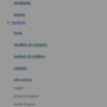
perabotan
Happy Tummy
Hauck
matras
Havaianas
SBOBET88
Hegen
botol
Hot Wheels
sterilizer & warmers
Hybrid
soothers & teethers
I
Inlacta DHA
celemek
Interlac
alat makan
Ivenet
cangkir
J
piring & mangkuk
Jack N Jill
sendok & garpu