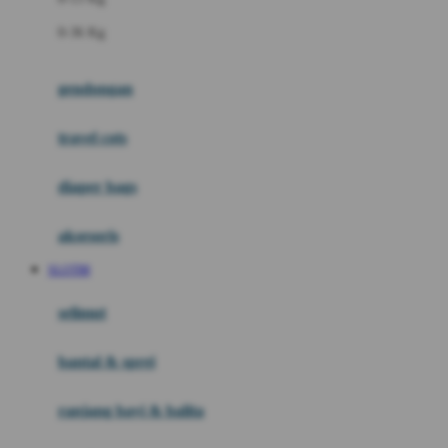
Felt So Sweet
0-36 Kg
Fisher Price
Flipper
gendongan
Friends Of Sally
travel cots
G
diaper bags
Gb
Geko
aksesoris
Graco
SLOT88
Gund
selimut
H
bantal & sprei
Habbie
Haenim
ranjang bayi & balita
Happy Horse