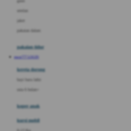
gaun
Dae Organics
setelan
Docare
jaket
Doona
pakaian dalam
Down To Earth
Drew
pakaian tidur
Dr. Brown's
gacor777 LOGIN
E
kereta dorong
ELC
bayi baru lahir
Ergobaby
usia 6 bulan+
Expert Care
koper anak
Ezyroller
kursi mobil
F
0-13 Kg