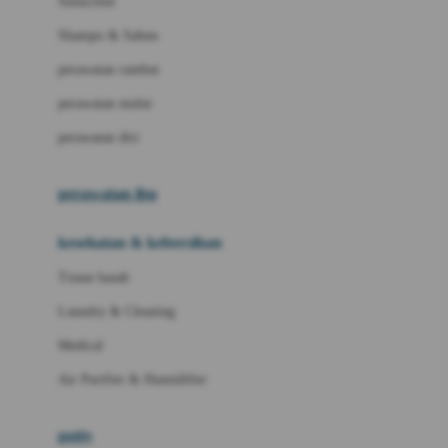
Sunscreen
London Taxi
Shampo & Sabun
Love To Dream
perawatan rambut
perawatan mulut
M
perawatan diri
Magformers
Mama's Choice
perawatan ibu
Mamas&Papas
kesehatan & kebersihan
Mamaway
Tissue basah
Maxi Cosi
Laundry & Cleaning
Megabloks
Medical
Micro
Air Purifier & Humidifier
MiDeer
Mimi & Lula
potty