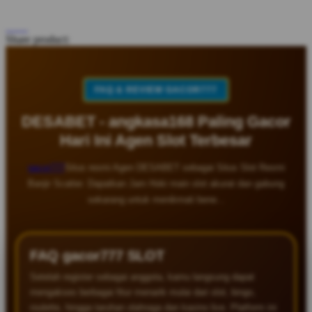
Share product:
FAQ & REVIEW GACOR777
DESABET - angkasa168 Paling Gacor
Hari Ini Agen Slot Terbesar
gacor777
Situs resmi Agen DESABET sebagai Situs Slot Resmi
Banjir Scatter. Dapatkan Jam Hoki main slot akurat dan gabung
sekarang untuk menikmati bene...
FAQ gacor777 SLOT
Setelah register sebagai anggota, kamu langsung dapat
mengakses berbagai fitur menarik mulai dari slot, bingo,
roulette, hingga taruhan olahraga dan kasino live. Platform ini