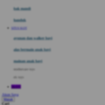
Mini Monkey
Moby
bak mandi
Momami
handuk
Mothercare
SITUS SLOT
Mustela
ayunan dan walker bayi
My Buddy Tag
My K
alas bermain anak bayi
N
mainan anak bayi
Naif
mothercare toys
Nike
elc toys
Nordic Natural
SLOT
Nuby
Akun Saya
Nuna
Masuk
Cari