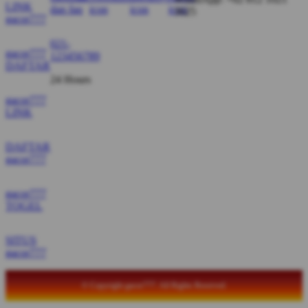
Back to top
gacor777
butuh
unduh aplikasi
we accept
bantuan?
gacor777
hubungi
kami
gacor777
SLOT
Direktorat Jenderal
hubungi
ikuti kami di
gacor777
Perlindungan Konsumen dan
kami
media sosial
LOGIN
Tertib Niaga
Kementerian Perdagangan RI
bantuan
WhatsApp: +62 812 1021
LINK
dan faq
3625
gacor777
021-
gacor777
123456789
DAFTAR
24 Hours
gacor777
LINK