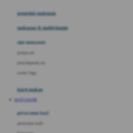
Joie
pengolah makanan
Joolz
Jujube
makanan & multivitamin
K
alat menyusui
Kiddycuts
pompa asi
Kumon
penyimpanan asi
L
cooler bags
Leapfrog
kursi makan
Leclerc
SLOT GACOR
Lee Vierra
Lillebaby
perawatan bayi
Little Bird Told Me
perawatan kulit
Little Miss Janis