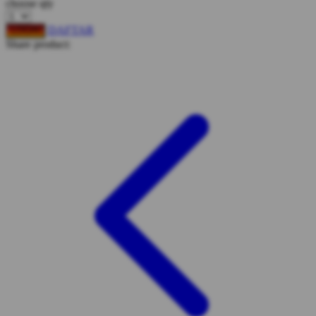
choose qty
Squishmallows
DAFTAR
LOGIN
Starbooks
Share product:
Stick-O
Stokke
Sudocrem
Sumimo
Sunnylife
Sun-Staches
Swimava
T
Tommee Tippee
Trunki
Tutti Bambini