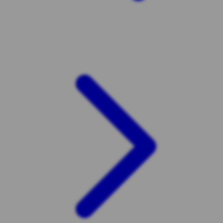
Twistshake
TY Toys
U
V
Veja
Vitaflow
Vtech
W
Waterland
Wellness