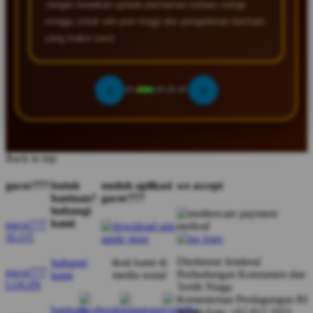
keputusan yang lebih bijak dalam bertaruh. Pengguna
dapat dengan mudah mengakses sepuluh tips untuk
mengelola akun mereka, seperti cara beralih cepat
antara kategori casino dan olahraga lewat aplikasi,
serta panduan tentang keamanan saat bermain. Ada
pula tips untuk deposit, penghasilan poin, atau
withdraw yang lebih efisien, serta update permainan
terbaru yang bisa dicoba secara gratis. Dengan tips
penggunaan yang tersedia, platform ini bertujuan
menjadikan pengalaman dalam menjelajahi berbagai
macam permainan seperti slot, bingo, dan taruhan
olahraga menjadi lebih mudah dan menyenangkan bagi
setiap penggunannya.
‹
›