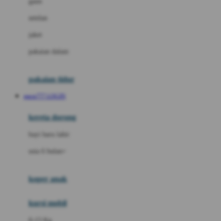
gaun
Dae Organics
setelan
Docare
jaket
Doona
pakaian dalam
Down To Earth
Drew
pakaian tidur
Dr. Brown's
gacor777 LOGIN
E
kereta dorong
ELC
bayi baru lahir
Ergobaby
usia 6 bulan+
Expert Care
koper anak
Ezyroller
kursi mobil
F
0-13 Kg