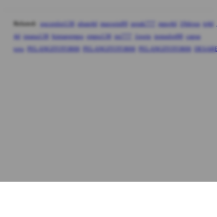
DAFTAR
gacor777
gacor777
TOGEL
SITUS
gacor777
© Copyright gacor777. All Rights Reserved.
Related:
gacorslot138
uban4d
maxwin89
perak777
mpo4d
19dewa
tt4d
4d
istana138
bintangmpo
empu138
ini777
1nwin
instaslot88
capsa
toto
PELANGITOTO888
PELANGITOTO888
PELANGITOTO888
DESAB