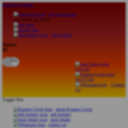
lewati ke Konten
download apps
download app from:
gift registry
Bahasa
ID
LOGIN
DAFTAR
Contact
Us
Toggle Nav
about Kanmo Circle
gift registry
store finder
contact us