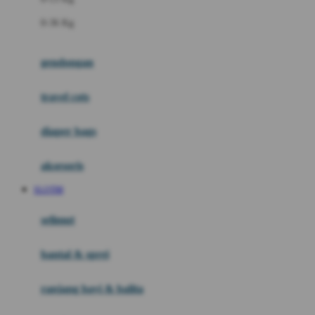
Felt So Sweet
0-36 Kg
Fisher Price
Flipper
gendongan
Friends Of Sally
travel cots
G
diaper bags
Gb
Geko
aksesoris
Graco
SLOT88
Gund
selimut
H
bantal & sprei
Habbie
Haenim
ranjang bayi & balita
Happy Horse