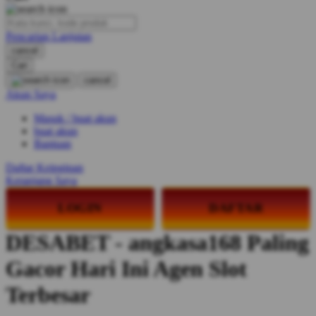
O
Pencarian Lanjutan
Oh Ma Grain
cancel
Okiedog
Cari
cancel
P
Akun Saya
Masuk / buat akun
Peachy
buat akun
Phil & Ted's
Bantuan
Philips Avent
Daftar Keinginan
Keranjang Saya
Pigeon
LOGIN
DAFTAR
Playgro
DESABET - angkasa168 Paling
Poled Global
Gacor Hari Ini Agen Slot
Ponycycle
Puma
Terbesar
Pureats