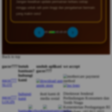
keputusan yang lebih bijak dalam bertaruh. Pengguna
dapat dengan mudah mengakses sepuluh tips untuk
mengelola akun mereka, seperti cara beralih cepat
antara kategori casino dan olahraga lewat aplikasi,
serta panduan tentang keamanan saat bermain. Ada
pula tips untuk deposit, penghasilan poin, atau
withdraw yang lebih efisien, serta update permainan
terbaru yang bisa dicoba secara gratis. Dengan tips
penggunaan yang tersedia, platform ini bertujuan
menjadikan pengalaman dalam menjelajahi berbagai
macam permainan seperti slot, bingo, dan taruhan
olahraga menjadi lebih mudah dan menyenangkan bagi
setiap penggunannya.
‹
›