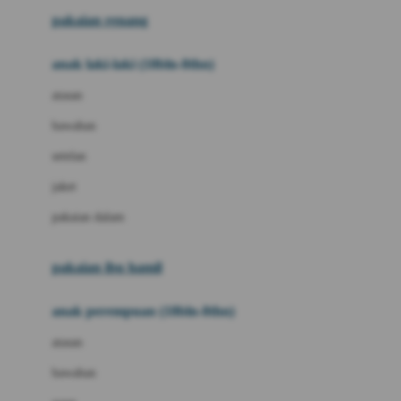
Buggygear
pakaian renang
Bumkins
anak laki-laki (18bln-8thn)
C
atasan
Cetaphil
bawahan
Chicco
setelan
Childlife
jaket
Clevamama
pakaian dalam
Cocolatte
Cottonseeds
pakaian ibu hamil
Cozy N Safe
anak perempuan (18bln-8thn)
Crane
atasan
Cybex
bawahan
D