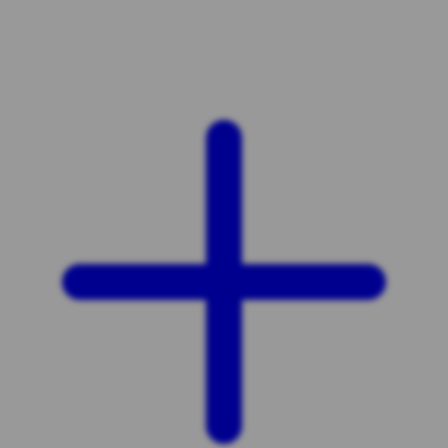
X
Xootz
Y
Yamatoya
Z
Zaxy
Zoggs
0-9
4Moms
59S