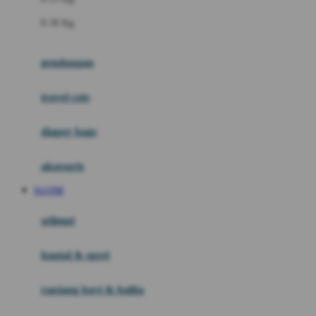
Felt So Sweet
0-36 Kg
Fisher Price
Flipper
gendongan
Friends Of Sally
travel cots
G
diaper bags
Gb
Geko
aksesoris
Graco
SLOT88
Gund
selimut
H
bantal & sprei
Habbie
Haenim
ranjang bayi & balita
Happy Horse