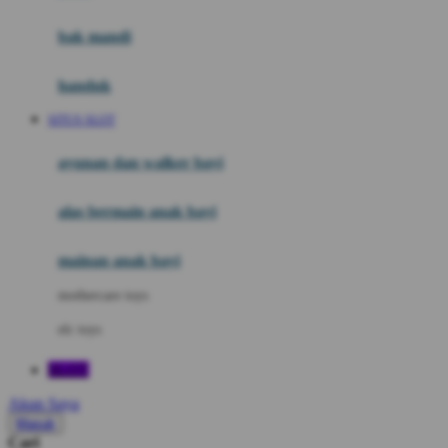
Mini Monkey
Moby
bak mandi
Momami
handuk
Mothercare
SITUS SLOT
Mustela
ayunan dan walker bayi
My Buddy Tag
My K
alas bermain anak bayi
N
mainan anak bayi
Naif
mothercare toys
Nike
elc toys
Nordic Natural
SLOT
Nuby
Akun Saya
Nuna
Masuk
Cari