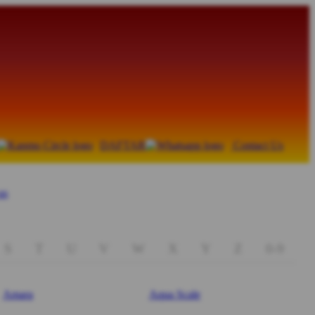
DAFTAR
Contact Us
us
S
T
U
V
W
X
Y
Z
0-9
Amara
Aqua Scale