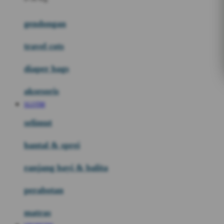
gendongan
travel cots
diaper bags
aksesoris
SLOT88
selimut
bantal & sprei
ranjang bayi & balita
perabotan
matras