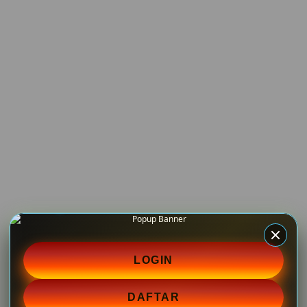
LOGIN
DAFTAR