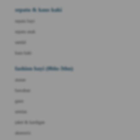
sepatu & kaus kaki
sepatu bayi
sepatu anak
sandal
kaus kaki
fashion bayi (0bln-3thn)
atasan
bawahan
gaun
setelan
jaket & kardigan
aksesoris