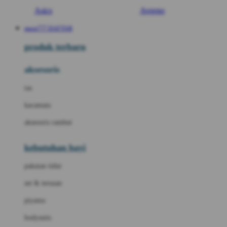
Asics
Aveeno
gacor777 DAFTAR
produk terbaru
aksesoris
tas
kacamata
aksesoris rambut
kebutuhan bayi
pakaian tidur
set & terusan
piyama
bodysuits