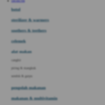
SBOBET88
botol
sterilizer & warmers
soothers & teethers
celemek
alat makan
cangkir
piring & mangkuk
sendok & garpu
pengolah makanan
makanan & multivitamin