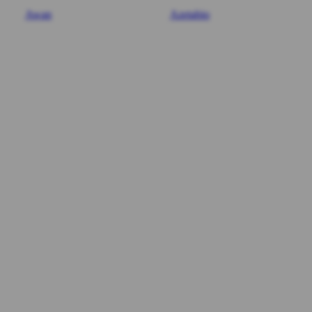
Awan
Azetabio