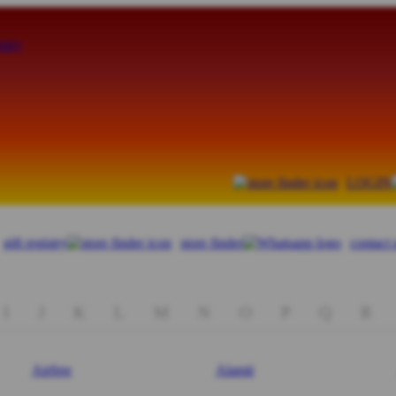
istry
LOGIN
gift registry
store finder
contact 
I
J
K
L
M
N
O
P
Q
R
Airfree
Alamii