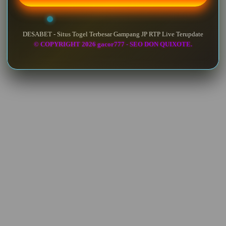
DESABET - Situs Togel Terbesar Gampang JP RTP Live Terupdate
© COPYRIGHT 2026 gacor777 - SEO DON QUIXOTE.