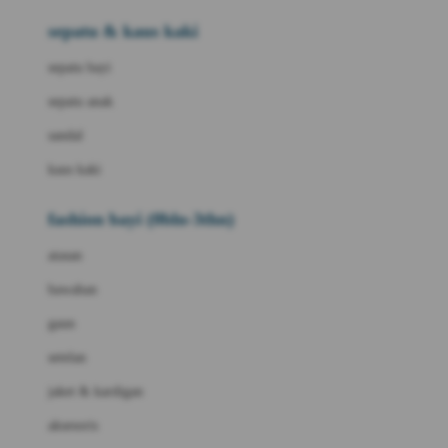
sepatu & kaus kaki
sepatu bayi
sepatu anak
sandal
kaus kaki
fashion bayi (0bln-3thn)
atasan
bawahan
gaun
setelan
jaket & kardigan
aksesoris