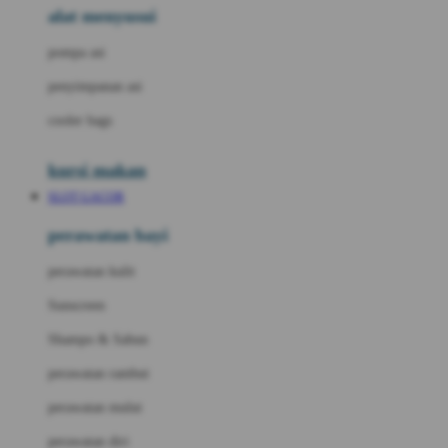
alat menyusui
pompa asi
penyimpanan asi
cooler bags
kursi makan
SLOT GACOR
perawatan bayi
perawatan kulit
Sunscreen
Shampo & Sabun
perawatan rambut
perawatan mulut
perawatan diri