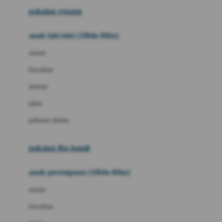
Buggygear
pakaian renang
Bumkins
anak laki-laki (18bln-8thn)
C
atasan
Cetaphil
bawahan
Chicco
setelan
Childlife
jaket
Clevamama
pakaian dalam
Cocolatte
Cottonseeds
pakaian ibu hamil
Cozy N Safe
anak perempuan (18bln-8thn)
Crane
atasan
Cybex
bawahan
D