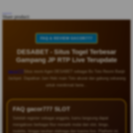
Share product:
FAQ & REVIEW GACOR777
DESABET - Situs Togel Terbesar
Gampang JP RTP Live Terupdate
gacor777
Situs resmi Agen DESABET sebagai Bo Toto Resmi Banjir
Jackpot. Dapatkan Jam Hoki main Toto akurat dan gabung sekarang
untuk menikmati bene...
FAQ gacor777 SLOT
Setelah register sebagai anggota, kamu langsung dapat
mengakses berbagai fitur menarik mulai dari slot, bingo,
roulette, hingga taruhan olahraga dan kasino live. Platform ini