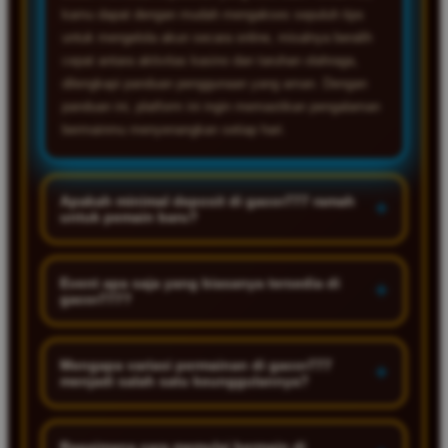
kamu dapat dengan mudah mengakses sepuluh tips
untuk mengelola akun secara online, misalnya beralih
cepat antara aktivitas kasino dan taruhan olahraga,
dilengkapi panduan penggunaan yang aman. Dengan
panduan ini, platform ini ingin memastikan pengalaman
bermainmu menyenangkan setiap hari.
Apakah minimal deposit di gacor777 ramah
+
untuk pemain baru?
Setelah kamu mendaftar sebagai anggota baru, kamu
bisa menggunakan platform ini secara efektif. Misalnya,
Event apa saja yang biasanya tersedia di
+
gacor777?
kamu bisa browsing berbagai macam permainan seperti
kasino, slots, bola, atau bingo. Untuk mendapatkan
Setelah register sebagai anggota baru, kamu bisa
pengalaman bermain yang lebih optimal, coba
menggunakan tips untuk menavigasi beragam
Mengapa variasi permainan di gacor777
perhatikan tips dan strategi yang tersedia. Platform ini
+
menjadi salah satu keunggulannya?
permainan yang tersedia, contohnya dengan memilih
juga menyediakan panduan untuk mengelola akunmu
game slot yang menawarkan poin tinggi atau mencoba
dengan baik. Bagi pemain baru, kamu dapat mengikuti
Setelah mendaftar sebagai anggota, Anda dapat
permainan meja baru untuk mengoptimalkan
sepuluh cara praktis untuk mengoptimalkan
menggunakan berbagai tips untuk memaksimalkan
Bagaimana cara memulai bermain di