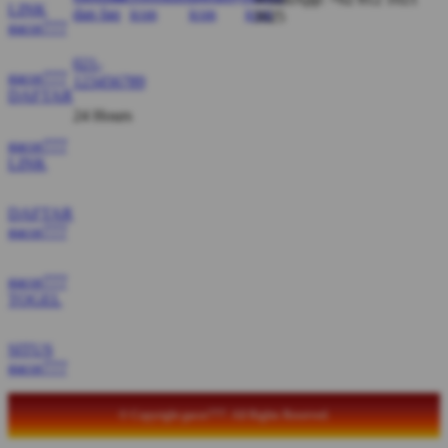
Back to top
gacor777
butuh
unduh aplikasi
we accept
bantuan?
gacor777
hubungi
kami
gacor777
SLOT
Direktorat Jenderal
hubungi
ikuti kami di
gacor777
Perlindungan Konsumen dan
kami
media sosial
LOGIN
Tertib Niaga
Kementerian Perdagangan RI
bantuan
WhatsApp: +62 812 1021
LINK
dan faq
3625
gacor777
021-
gacor777
123456789
DAFTAR
24 Hours
gacor777
LINK