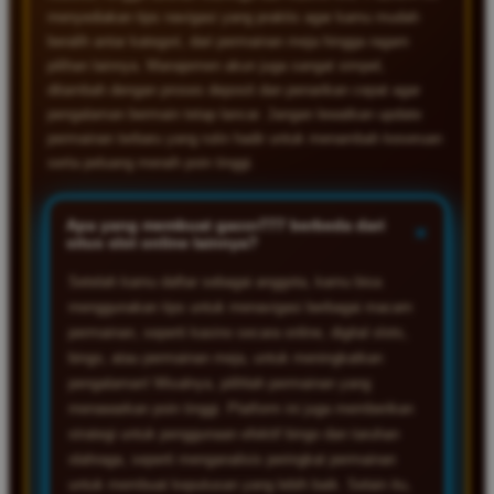
menyediakan tips navigasi yang praktis agar kamu mudah
beralih antar kategori, dari permainan meja hingga ragam
pilihan lainnya. Manajemen akun juga sangat simpel,
ditambah dengan proses deposit dan penarikan cepat agar
pengalaman bermain tetap lancar. Jangan lewatkan update
permainan terbaru yang rutin hadir untuk menambah keseruan
serta peluang meraih poin tinggi.
Apa yang membuat gacor777 berbeda dari
+
situs slot online lainnya?
Setelah kamu daftar sebagai anggota, kamu bisa
menggunakan tips untuk menavigasi berbagai macam
permainan, seperti kasino secara online, digital slots,
bingo, atau permainan meja, untuk meningkatkan
pengalaman! Misalnya, pilihlah permainan yang
menawarkan poin tinggi. Platform ini juga memberikan
strategi untuk penggunaan efektif bingo dan taruhan
olahraga, seperti menganalisis peringkat permainan
untuk membuat keputusan yang lebih baik. Selain itu,