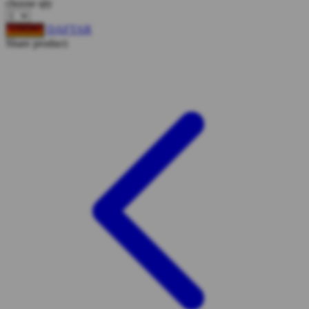
choose qty
Squishmallows
DAFTAR
LOGIN
Starbooks
Share product:
Stick-O
Stokke
Sudocrem
Sumimo
Sunnylife
Sun-Staches
Swimava
T
Tommee Tippee
Trunki
Tutti Bambini