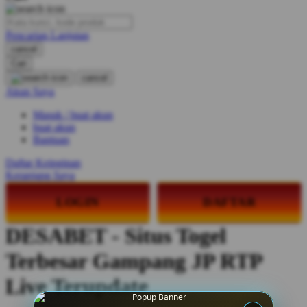
O
Pencarian Lanjutan
Oh Ma Grain
cancel
Okiedog
Cari
cancel
P
Akun Saya
Masuk / buat akun
Peachy
buat akun
Phil & Ted's
Bantuan
Philips Avent
Daftar Keinginan
Keranjang Saya
Pigeon
LOGIN
DAFTAR
Playgro
DESABET - Situs Togel
Poled Global
Terbesar Gampang JP RTP
Ponycycle
Puma
Live Terupdate
Pureats