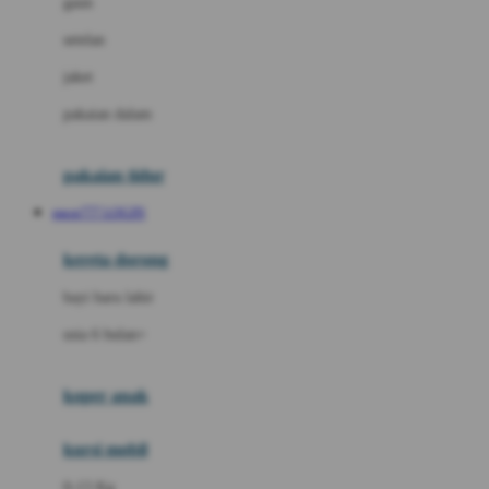
gaun
Dae Organics
setelan
Docare
jaket
Doona
pakaian dalam
Down To Earth
Drew
pakaian tidur
Dr. Brown's
gacor777 LOGIN
E
kereta dorong
ELC
bayi baru lahir
Ergobaby
usia 6 bulan+
Expert Care
koper anak
Ezyroller
kursi mobil
F
0-13 Kg