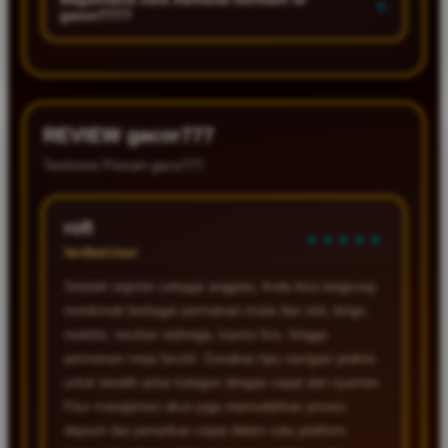
strateginya. Platform ini juga menyediakan strategi
+
penggunaan platform, misalnya dengan cara cepat
gacor777?
pengalaman Anda dengan platform. Misalnya, pelajari
khusus untuk penggunaan bingo dan taruhan olahraga,
beralih antar kategori permainan sesuai minatmu.
cara menavigasi beragam pilihan game seperti slot dan
misalnya dengan menganalisis peringkat permainan
Setelah pendaftaran selesai, anggota baru dapat
Selain itu, kamu bisa memanfaatkan fitur-fitur online
permainan meja untuk menemukan yang sesuai dengan
untuk membuat keputusan yang lebih tepat. Selain itu,
memanfaatkan tips agar pengalaman platform semakin
yang tersedia seperti cek update terbaru dan tips untuk
preferensi Anda. Selain itu, platforms ini menyediakan
kamu bisa mempelajari sepuluh tips untuk mengelola
optimal. Misalnya, selain memilih permainan yang
deposit dan penarikan yang lebih cepat dan aman.
strategi untuk pengelolaan akun berupa tips seperti
akun secara efektif, seperti beralih cepat antar kategori
sesuai dengan tingkat keahlian, juga tersedia strategi
cepat beralih antar kategori permainan, baik kasino atau
REVIEW gacor777
permainan kasino dan aktivitas olahraga, serta
untuk pengelolaan poin yang efektif dalam berbagai
olahraga, dengan sistem keamanan terjamin. Dalam
memastikan keamanan dalam proses deposit dan
Testimoni Pemain gacor777.
kategori seperti slot, bingo dan permainan meja. Untuk
navigasi platform, Anda bisa mengikuti sepuluh cara
penarikan. Dengan menggunakan platform ini, kamu
memaksimalkan aktivitas olahraga, pengguna bisa
praktis untuk meningkatkan pengalaman bermain,
dapat mendapatkan pengalaman bermain yang lebih
mempelajari tips analisis peringkat tim atau memeriksa
seperti mempelajari cara memeriksa pembaruan
penuh tantangan dan menyenangkan.
dina
pembaruan berita terbaru dalam dunia olahraga. Jangan
permainan terbaru atau tips untuk deposit dan
lupa, platform ini menyediakan tips untuk mengelola
Verified User
penarikan yang lebih cepat. Ingat, dengan memahami
akun dengan aman, seperti cara cepat beralih antara
platform ini—dari fitur manajemen akun hingga strategi
game casino, tarutan sports, dan aktivitas lain.
dalam pemilihan game—Anda dapat menjadikan setiap
sesi bermain lebih menyenangkan dan bermanfaat.