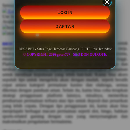
Serendah
Rp 10.000
Q
Earn
1.000.000
-
100.000.000
Bonus
LOGIN
Use Installment Options from
.
Laarn more
QV Baby
Available for :
DAFTAR
home delivery
store pickup
R
gacor777
Setelah daftar akun, kamu bisa gunakan tips untuk
Real Shades
menjelajah berbagai permainan kasino, contohnya slot dan meja.
DESABET - Situs Togel Terbesar Gampang JP RTP Live Terupdate
Strategi ini bisa membantu meningkatkan pengalaman bermainmu,
Red Castle
© COPYRIGHT 2026 gacor777 - SEO DON QUIXOTE.
misalnya dengan memilih permainan yang menawarkan poin tinggi.
Platform ini juga menyediakan strategi untuk usage bingo dan
Ribbon Madness
taruhan olahraga efektif, seperti menganalisis peringkat permainan
untuk membuat keputusan yang lebih hati-hati. Kamu bisa akses
S
sepuluh tips untuk mengelola akun dengan mudah, seperti beralih
cepat antara kategori permainan kasino dan olahraga, semua
Sebamed
dikemas dengan panduan aman. Selain itu, kamu bisa coba terapkan
strategi penggunaan platform lainnya, misalnya, memeriksa
Silver Cross
pembaruan permainan terbaru atau tips untuk deposit dan penarikan
yang lebih cepata. Dengan tips penggunaan ini, kamu akan bisa
Simply Idea
menjelajahi berbagai macam permainan seperti slot, bingo, bahkan
sports-related gaming dengan cara yang menyenangkan dan
Skip Hop
maksimalkan pengalaman bermainmu.
Spectra