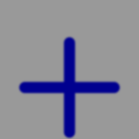
X
Xootz
Y
Yamatoya
Z
Zaxy
Zoggs
0-9
4Moms
59S