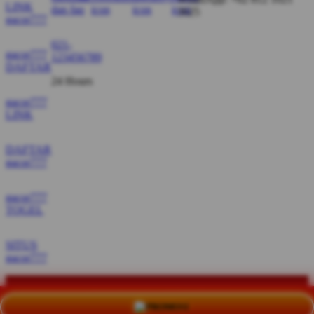
Back to top
gacor777
butuh
unduh aplikasi
we accept
bantuan?
gacor777
hubungi
kami
gacor777
SLOT
Direktorat Jenderal
hubungi
ikuti kami di
gacor777
Perlindungan Konsumen dan
kami
media sosial
LOGIN
Tertib Niaga
Kementerian Perdagangan RI
bantuan
WhatsApp: +62 812 1021
LINK
dan faq
3625
gacor777
021-
gacor777
123456789
DAFTAR
24 Hours
gacor777
LINK
PROMO