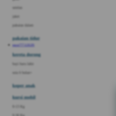
setelan
jaket
pakaian dalam
pakaian tidur
gacor777 LOGIN
kereta dorong
bayi baru lahir
usia 6 bulan+
koper anak
kursi mobil
0-13 Kg
0-36 Kg