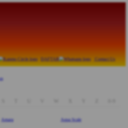
DAFTAR
Contact Us
us
S
T
U
V
W
X
Y
Z
0-9
Amara
Aqua Scale