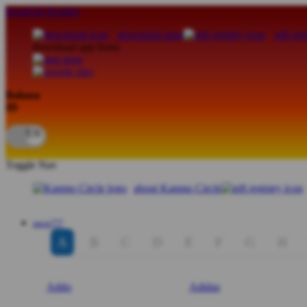
lewati ke Konten
download apps
gift reg
download app from:
Bahasa
ID
Toggle Nav
about Kanmo Circle
gacor777
A
B
C
D
E
F
G
H
Addo
Adidas