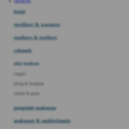
SBOBET88
botol
sterilizer & warmers
soothers & teethers
celemek
alat makan
cangkir
piring & mangkuk
sendok & garpu
pengolah makanan
makanan & multivitamin