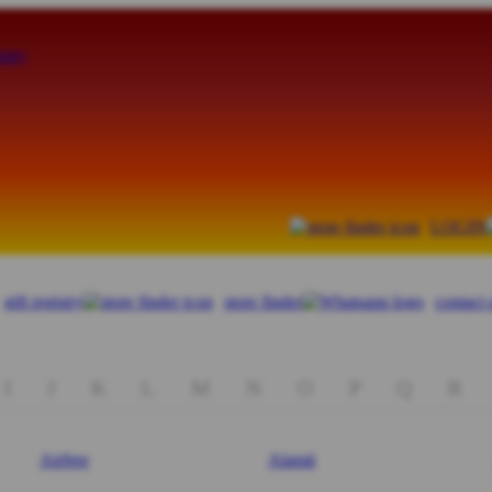
istry
LOGIN
gift registry
store finder
contact 
I
J
K
L
M
N
O
P
Q
R
Airfree
Alamii