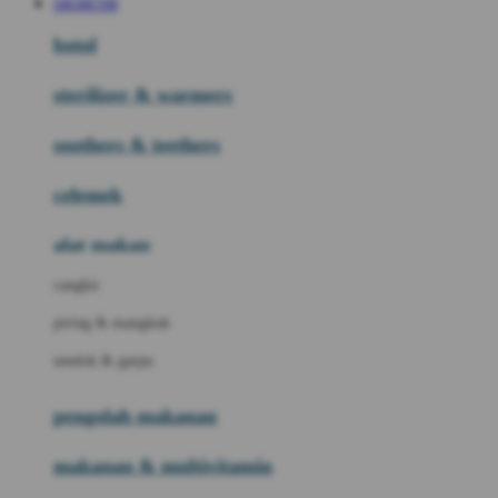
SBOBET88
botol
sterilizer & warmers
soothers & teethers
celemek
alat makan
cangkir
piring & mangkuk
sendok & garpu
pengolah makanan
makanan & multivitamin