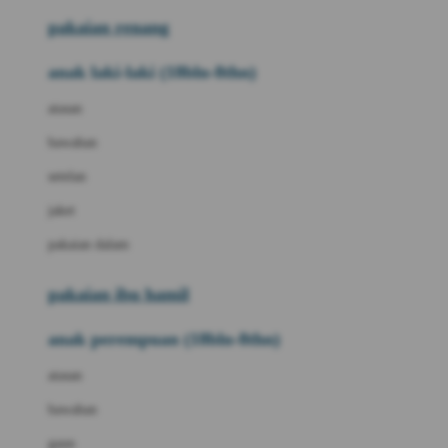
pakaian renang
anak laki-laki (18bln-8thn)
atasan
bawahan
setelan
jaket
pakaian dalam
pakaian ibu hamil
anak perempuan (18bln-8thn)
atasan
bawahan
gaun