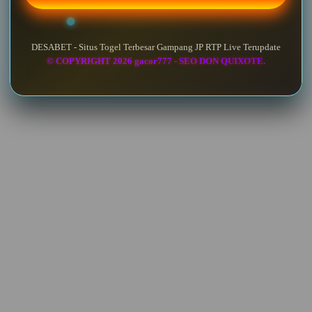
DESABET - Situs Togel Terbesar Gampang JP RTP Live Terupdate
© COPYRIGHT 2026 gacor777 - SEO DON QUIXOTE.