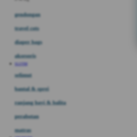
gendongan
travel cots
diaper bags
aksesoris
SLOT88
selimut
bantal & sprei
ranjang bayi & balita
perabotan
matras