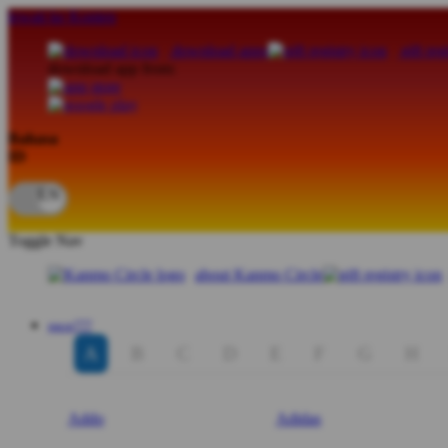
lewati ke Konten
download apps
gift reg
download app from:
Bahasa
ID
Toggle Nav
about Kanmo Circle
gacor777
A
B
C
D
E
F
G
H
Addo
Adidas