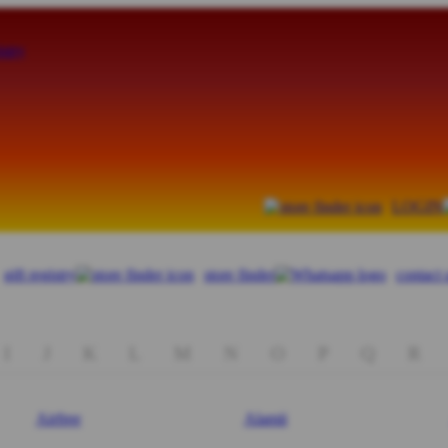
istry
LOGIN
gift registry
store finder
contact 
I
J
K
L
M
N
O
P
Q
R
Airfree
Alamii