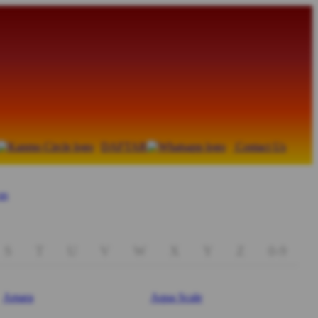
DAFTAR
Contact Us
us
S
T
U
V
W
X
Y
Z
0-9
Amara
Aqua Scale