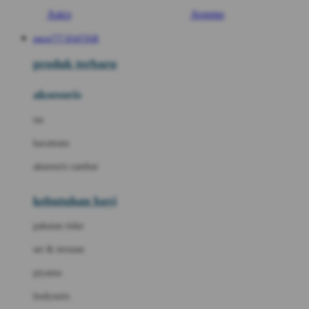
Asics
Aveeno
gacor777 DAFTAR
produk terbaru
aksesoris
tas
kacamata
aksesoris rambut
kebutuhan bayi
pakaian tidur
set & terusan
piyama
bodysuits